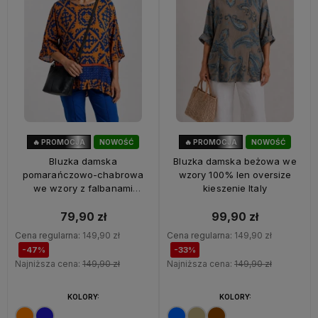
🔥 PROMOCJA
NOWOŚĆ
🔥 PROMOCJA
NOWOŚĆ
47%
OKAZJA
33%
OKAZJA
Bluzka damska
Bluzka damska beżowa we
pomarańczowo-chabrowa
wzory 100% len oversize
we wzory z falbanami
kieszenie Italy
oversize 100% wiskoza Italy
79,90 zł
99,90 zł
Cena regularna:
149,90 zł
Cena regularna:
149,90 zł
-47%
-33%
Najniższa cena:
149,90 zł
Najniższa cena:
149,90 zł
KOLORY:
KOLORY: