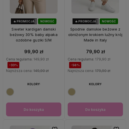
🔥 PROMOCJA
NOWOŚĆ
🔥 PROMOCJA
NOWOŚĆ
33%
OKAZJA
56%
OKAZJA
Sweter kardigan damski
Spodnie damskie beżowe z
beżowy 30% baby alpaka
obniżonym krokiem luźny krój
ozdobne guziki S/M
Made in Italy
99,90 zł
79,90 zł
Cena regularna:
149,90 zł
Cena regularna:
179,90 zł
-33%
-56%
Najniższa cena:
149,90 zł
Najniższa cena:
179,90 zł
KOLORY:
KOLORY:
Do koszyka
Do koszyka