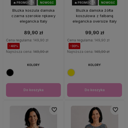
🔥 PROMOCJA
NOWOŚĆ
🔥 PROMOCJA
NOWOŚĆ
40%
OKAZJA
33%
OKAZJA
Bluzka koszula damska
Bluzka damska żółta
czarna szerokie rękawy
koszulowa z falbaną
elegancka Italy
elegancka oversize Italy
89,90 zł
99,90 zł
Cena regularna:
149,90 zł
Cena regularna:
149,90 zł
-40%
-33%
Najniższa cena:
149,90 zł
Najniższa cena:
149,90 zł
KOLORY:
KOLORY:
Do koszyka
Do koszyka
Do ulubionych
Do ulubi