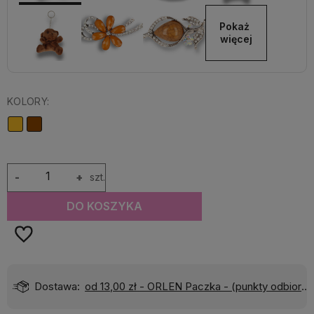
Pokaż 
więcej
KOLORY:
-
+
szt.
DO KOSZYKA
Dostawa:
od 13,00 zł
- ORLEN Paczka - (punkty odbioru)