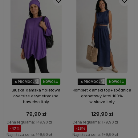
Do ulubionych
Do ulubi
🔥 PROMOCJA
NOWOŚĆ
🔥 PROMOCJA
NOWOŚĆ
47%
OKAZJA
28%
OKAZJA
Bluzka damska fioletowa
Komplet damski top+spódnica
oversize asymetryczna
granatowy letni 100%
bawełna Italy
wiskoza Italy
79,90 zł
129,90 zł
Cena regularna:
149,90 zł
Cena regularna:
179,90 zł
-47%
-28%
Najniższa cena:
149,90 zł
Najniższa cena:
179,90 zł