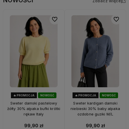
NOWOŚCI
Zobacz więcej
Do ulubionych
Do ulubi
🔥 PROMOCJA
NOWOŚĆ
🔥 PROMOCJA
NOWOŚĆ
33%
OKAZJA
33%
OKAZJA
Sweter damski pastelowy
Sweter kardigan damski
żółty 30% alpaka bufki krótki
niebieski 30% baby alpaka
rękaw Italy
ozdobne guziki M/L
99,90 zł
99,90 zł