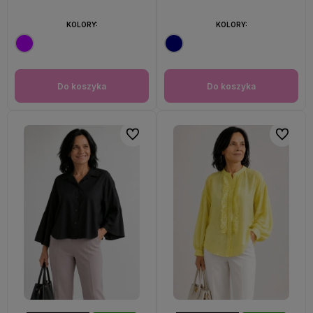
KOLORY:
KOLORY:
Do koszyka
Do koszyka
Do ulubionych
Do ulubi