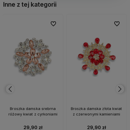
Inne z tej kategorii
bionych
bionych
Do ulubionych
Do ulubionych
Do ulubi
Do ulubi
Broszka damska srebrna
Broszka damska złota kwiat
różowy kwiat z cyrkoniami
z czerwonymi kamieniami
29,90 zł
29,90 zł