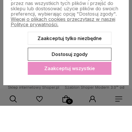
przez nas wszystkich tych plików i przejść do
sklepu lub dostosować użycie plików do swoich
POMOC DLA KLIENTA
preferencji, wybierając opcję "Dostosuj zgody".
Więcej o plikach cookies przeczytasz w naszej
Polityce prywatności.
Zaakceptuj tylko niezbędne
Zawartość tej strony jest chroniona prawem autorskim - PINK BOX®
Dostosuj zgody
Zaakceptuj wszystkie
Sklep internetowy Shoper.pl
Szablon Shoper Modern 3.0™
od
GrowCommerce