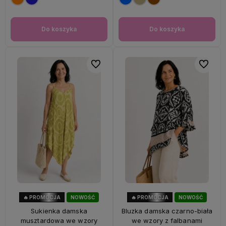
Do koszyka
Do koszyka
Do ulubionych
Do ulubi
🔥 PROMOCJA
NOWOŚĆ
🔥 PROMOCJA
NOWOŚĆ
56%
OKAZJA
47%
OKAZJA
Sukienka damska
Bluzka damska czarno-biała
musztardowa we wzory
we wzory z falbanami