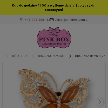
Kup do godziny 11:00 a wyślemy dzisiaj [dotyczy dni
roboczych]
+48 798 208 133
sklep@pinkbox.com.pl
Zaloguj się
Załóż konto
BIŻUTERIA
BROSZKI DAMSKIE
BROSZKA damska Złoty
Wybierz coś dla siebie z naszej aktualnej oferty lub
zaloguj się, aby przywrócić dodane produkty do listy
z poprzedniej sesji.