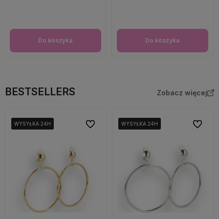
Do koszyka
Do koszyka
BESTSELLERS
Zobacz więcej
Do ulubionych
Do ulubi
WYSYŁKA 24H
WYSYŁKA 24H
WYSYŁKA 24H
WYSYŁKA 24H
WYSYŁKA 24H
WYSYŁKA 24H