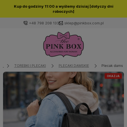
Kup do godziny 11:00 a wyślemy dzisiaj [dotyczy dni
roboczych]
+48 798 208 133
sklep@pinkbox.com.pl
Zaloguj się
Załóż konto
TOREBKI I PLECAKI
PLECAKI DAMSKIE
Plecak damski 
OKAZJA
Wybierz coś dla siebie z naszej aktualnej oferty lub
zaloguj się, aby przywrócić dodane produkty do listy
z poprzedniej sesji.