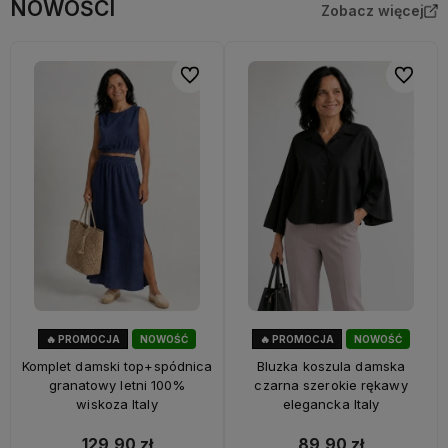
NOWOŚCI
Zobacz więcej
Do ulubionych
Do ulubi
🔥 PROMOCJA
NOWOŚĆ
🔥 PROMOCJA
NOWOŚĆ
28%
OKAZJA
40%
OKAZJA
Komplet damski top+spódnica
Bluzka koszula damska
granatowy letni 100%
czarna szerokie rękawy
wiskoza Italy
elegancka Italy
129,90 zł
89,90 zł