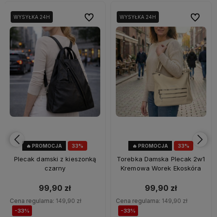
bionych
bionych
Do ulubionych
Do ulubionych
Do ulubi
Do ulubi
WYSYŁKA 24H
WYSYŁKA 24H
🔥 PROMOCJA
33%
🔥 PROMOCJA
33%
OKAZJA
OKAZJA
Plecak damski z kieszonką
Torebka Damska Plecak 2w1
czarny
Kremowa Worek Ekoskóra
99,90 zł
99,90 zł
Cena regularna:
149,90 zł
Cena regularna:
149,90 zł
-33%
-33%