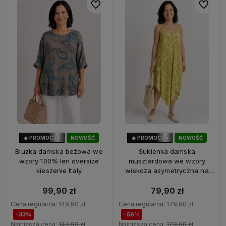
Do ulubionych
Do ulubi
🔥 PROMOCJA
NOWOŚĆ
🔥 PROMOCJA
NOWOŚĆ
33%
OKAZJA
56%
OKAZJA
Bluzka damska beżowa we
Sukienka damska
wzory 100% len oversize
musztardowa we wzory
kieszenie Italy
wiskoza asymetryczna na
ramiączkach Italy
99,90 zł
79,90 zł
Cena regularna:
149,90 zł
Cena regularna:
179,90 zł
-33%
-56%
Najniższa cena:
149,90 zł
Najniższa cena:
179,90 zł