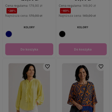
Cena regularna:
179,90 zł
Cena regularna:
149,90 zł
-28%
-40%
Najniższa cena:
179,90 zł
Najniższa cena:
149,90 zł
KOLORY:
KOLORY:
Do koszyka
Do koszyka
Do ulubionych
Do ulubi