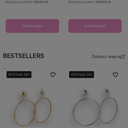
Najniższa cena:
149,90 zł
Najniższa cena:
149,90 zł
Do koszyka
Do koszyka
BESTSELLERS
Zobacz więcej
Do ulubionych
Do ulubi
WYSYŁKA 24H
WYSYŁKA 24H
WYSYŁKA 24H
WYSYŁKA 24H