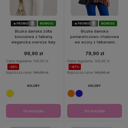
🔥 PROMOCJA
NOWOŚĆ
🔥 PROMOCJA
NOWOŚĆ
33%
OKAZJA
47%
OKAZJA
Bluzka damska żółta
Bluzka damska
koszulowa z falbaną
pomarańczowo-chabrowa
elegancka oversize Italy
we wzory z falbanami
oversize 100% wiskoza Italy
99,90 zł
79,90 zł
Cena regularna:
149,90 zł
Cena regularna:
149,90 zł
-33%
-47%
Najniższa cena:
149,90 zł
Najniższa cena:
149,90 zł
KOLORY:
KOLORY:
Do koszyka
Do koszyka