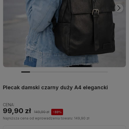
Plecak damski czarny duży A4 elegancki
CENA:
99,90 zł
149,90 zł
-33%
Najniższa cena od wprowadzenia towaru:
149,90 zł