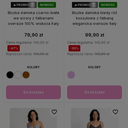
🔥 PROMOCJA
NOWOŚĆ
🔥 PROMOCJA
NOWOŚĆ
47%
OKAZJA
33%
OKAZJA
Bluzka damska czarno-biała
Bluzka damska blady róż
we wzory z falbanami
koszulowa z falbaną
oversize 100% wiskoza Italy
elegancka oversize Italy
79,90 zł
99,90 zł
Cena regularna:
149,90 zł
Cena regularna:
149,90 zł
-47%
-33%
Najniższa cena:
149,90 zł
Najniższa cena:
149,90 zł
KOLORY:
KOLORY:
Do koszyka
Do koszyka
Do ulubionych
Do ulubi