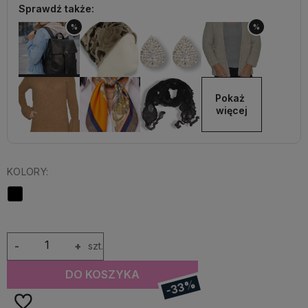
Sprawdź także:
%
%
Pokaż 
więcej
KOLORY:
-
+
szt.
DO KOSZYKA
-33%