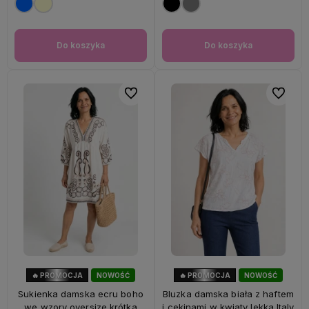
Do koszyka
Do koszyka
Do ulubionych
Do ulubi
🔥 PROMOCJA
NOWOŚĆ
🔥 PROMOCJA
NOWOŚĆ
56%
OKAZJA
60%
OKAZJA
Sukienka damska ecru boho
Bluzka damska biała z haftem
we wzory oversize krótka
i cekinami w kwiaty lekka Italy