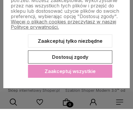
potrzeb. Możesz zaakceptować wykorzystanie
przez nas wszystkich tych plików i przejść do
sklepu lub dostosować użycie plików do swoich
POMOC DLA KLIENTA
preferencji, wybierając opcję "Dostosuj zgody".
Więcej o plikach cookies przeczytasz w naszej
Polityce prywatności.
Zaakceptuj tylko niezbędne
Zawartość tej strony jest chroniona prawem autorskim - PINK BOX®
Dostosuj zgody
Zaakceptuj wszystkie
Sklep internetowy Shoper.pl
Szablon Shoper Modern 3.0™
od
GrowCommerce