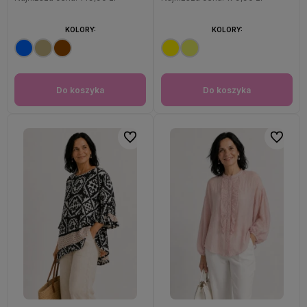
KOLORY:
KOLORY:
Do koszyka
Do koszyka
Do ulubionych
Do ulubi