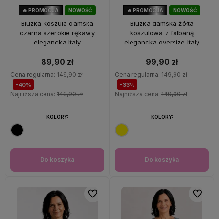
🔥 PROMOCJA
NOWOŚĆ
🔥 PROMOCJA
NOWOŚĆ
40%
OKAZJA
33%
OKAZJA
Bluzka koszula damska
Bluzka damska żółta
czarna szerokie rękawy
koszulowa z falbaną
elegancka Italy
elegancka oversize Italy
89,90 zł
99,90 zł
Cena regularna:
149,90 zł
Cena regularna:
149,90 zł
-40%
-33%
Najniższa cena:
149,90 zł
Najniższa cena:
149,90 zł
KOLORY:
KOLORY:
Do koszyka
Do koszyka
Do ulubionych
Do ulubi