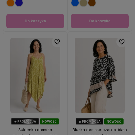
Do koszyka
Do koszyka
Do ulubionych
Do ulubi
🔥 PROMOCJA
NOWOŚĆ
🔥 PROMOCJA
NOWOŚĆ
56%
OKAZJA
47%
OKAZJA
Sukienka damska
Bluzka damska czarno-biała