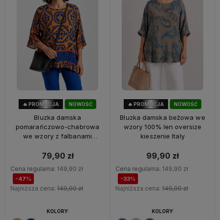
🔥 PROMOCJA
NOWOŚĆ
🔥 PROMOCJA
NOWOŚĆ
47%
OKAZJA
33%
OKAZJA
Bluzka damska
Bluzka damska beżowa we
pomarańczowo-chabrowa
wzory 100% len oversize
we wzory z falbanami
kieszenie Italy
oversize 100% wiskoza Italy
79,90 zł
99,90 zł
Cena regularna:
149,90 zł
Cena regularna:
149,90 zł
-47%
-33%
Najniższa cena:
149,90 zł
Najniższa cena:
149,90 zł
KOLORY:
KOLORY: