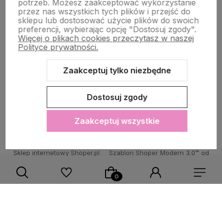
potrzeb. Możesz zaakceptować wykorzystanie
przez nas wszystkich tych plików i przejść do
sklepu lub dostosować użycie plików do swoich
POMOC DLA KLIENTA
preferencji, wybierając opcję "Dostosuj zgody".
Więcej o plikach cookies przeczytasz w naszej
Polityce prywatności.
Zaakceptuj tylko niezbędne
Zawartość tej strony jest chroniona prawem autorskim - PINK BOX®
Dostosuj zgody
Zaakceptuj wszystkie
Sklep internetowy Shoper.pl
Szablon Shoper Modern 3.0™
od
GrowCommerce