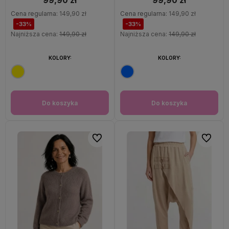
99,90 zł
99,90 zł
Cena regularna:
149,90 zł
Cena regularna:
149,90 zł
-33%
-33%
Najniższa cena:
149,90 zł
Najniższa cena:
149,90 zł
KOLORY:
KOLORY:
Do koszyka
Do koszyka
Do ulubionych
Do ulubi