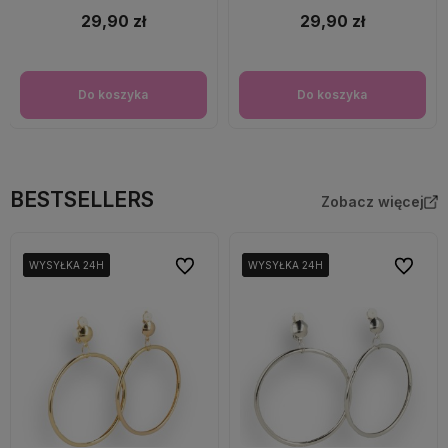
29,90 zł
29,90 zł
Do koszyka
Do koszyka
BESTSELLERS
Zobacz więcej
Do ulubionych
Do ulubi
WYSYŁKA 24H
WYSYŁKA 24H
WYSYŁKA 24H
WYSYŁKA 24H
WYSYŁKA 24H
WYSYŁKA 24H