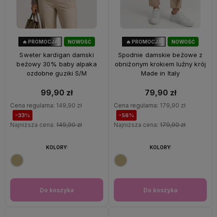
🔥 PROMOCJA
NOWOŚĆ
🔥 PROMOCJA
NOWOŚĆ
33%
OKAZJA
56%
OKAZJA
Sweter kardigan damski
Spodnie damskie beżowe z
beżowy 30% baby alpaka
obniżonym krokiem luźny krój
ozdobne guziki S/M
Made in Italy
99,90 zł
79,90 zł
Cena regularna:
149,90 zł
Cena regularna:
179,90 zł
-33%
-56%
Najniższa cena:
149,90 zł
Najniższa cena:
179,90 zł
KOLORY:
KOLORY:
Do koszyka
Do koszyka