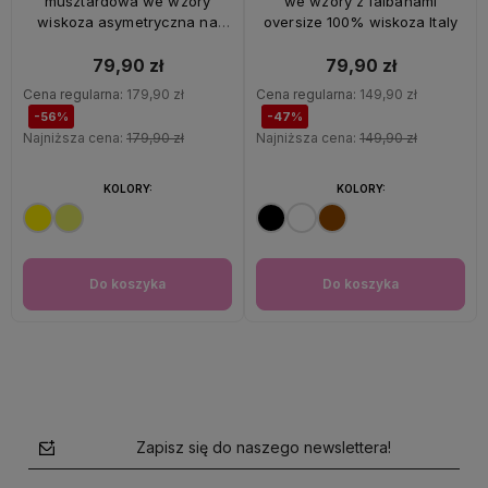
musztardowa we wzory
we wzory z falbanami
wiskoza asymetryczna na
oversize 100% wiskoza Italy
ramiączkach Italy
79,90 zł
79,90 zł
Cena regularna:
179,90 zł
Cena regularna:
149,90 zł
-56%
-47%
Najniższa cena:
179,90 zł
Najniższa cena:
149,90 zł
KOLORY:
KOLORY:
Do koszyka
Do koszyka
Zapisz się do naszego newslettera!