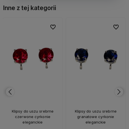
Inne z tej kategorii
bionych
bionych
Do ulubionych
Do ulubionych
Do ulubi
Do ulubi
Klipsy do uszu srebrne
Klipsy do uszu srebrne
czerwone cyrkonie
granatowe cyrkonie
eleganckie
eleganckie