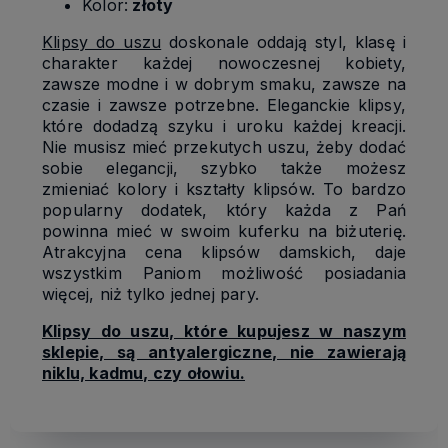
Kolor:
złoty
Klipsy do uszu
doskonale oddają styl, klasę i
charakter każdej nowoczesnej kobiety,
zawsze modne i w dobrym smaku, zawsze na
czasie i zawsze potrzebne. Eleganckie klipsy,
które dodadzą szyku i uroku każdej kreacji.
Nie musisz mieć przekutych uszu, żeby dodać
sobie elegancji, szybko także możesz
zmieniać kolory i kształty klipsów. To bardzo
popularny dodatek, który każda z Pań
powinna mieć w swoim kuferku na biżuterię.
Atrakcyjna cena klipsów damskich, daje
wszystkim Paniom możliwość posiadania
więcej, niż tylko jednej pary.
Klipsy do uszu, które kupujesz w naszym
sklepie, są antyalergiczne, nie zawierają
niklu, kadmu, czy ołowiu.