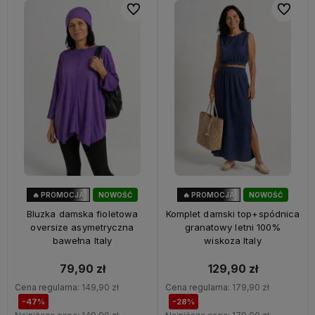
Do ulubionych
Do ulubi
🔥 PROMOCJA
NOWOŚĆ
🔥 PROMOCJA
NOWOŚĆ
47%
OKAZJA
28%
OKAZJA
Bluzka damska fioletowa
Komplet damski top+spódnica
oversize asymetryczna
granatowy letni 100%
bawełna Italy
wiskoza Italy
79,90 zł
129,90 zł
Cena regularna:
149,90 zł
Cena regularna:
179,90 zł
-47%
-28%