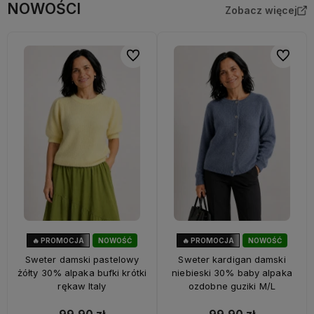
NOWOŚCI
Zobacz więcej
Do ulubionych
Do ulubi
🔥 PROMOCJA
NOWOŚĆ
🔥 PROMOCJA
NOWOŚĆ
33%
OKAZJA
33%
OKAZJA
Sweter damski pastelowy
Sweter kardigan damski
żółty 30% alpaka bufki krótki
niebieski 30% baby alpaka
rękaw Italy
ozdobne guziki M/L