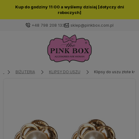
Kup do godziny 11:00 a wyślemy dzisiaj [dotyczy dni
roboczych]
+48 798 208 133
sklep@pinkbox.com.pl
Zaloguj się
Załóż konto
BIŻUTERIA
KLIPSY DO USZU
Klipsy do uszu złote kwi
Wybierz coś dla siebie z naszej aktualnej oferty lub
zaloguj się, aby przywrócić dodane produkty do listy
z poprzedniej sesji.