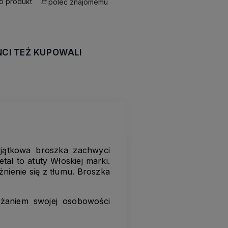
 o produkt
poleć znajomemu
NCI TEŻ KUPOWALI
awiera ewentualnych
tności
yjątkowa broszka zachwyci
etal to atuty Włoskiej marki.
nienie się z tłumu. Broszka
ażaniem swojej osobowości