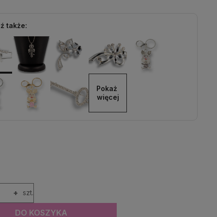
ź także:
Pokaż 
więcej
+
szt.
DO KOSZYKA