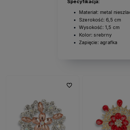
Specyfikacja
:
Materiał: metal nieszl
Szerokość: 6,5 cm
Wysokość: 1,5 cm
Kolor: srebrny
Zapięcie: agrafka
ubionych
ubionych
Do ulubionych
Do ulubionych