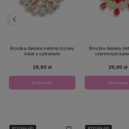
Broszka damska srebrna różowy
Broszka damska złot
kwiat z cyrkoniami
czerwonymi kami
29,90 zł
29,90 zł
Do koszyka
Do koszyka
WYSYŁKA 24H
WYSYŁKA 24H
WYSYŁKA 24H
WYSYŁKA 24H
WYSYŁKA 24H
WYSYŁKA 24H
Do ulubionych