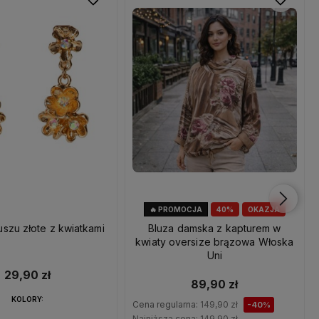
🔥 PROMOCJA
40%
OKAZJA
uszu złote z kwiatkami
Bluza damska z kapturem w
kwiaty oversize brązowa Włoska
Uni
29,90 zł
89,90 zł
KOLORY:
Cena regularna:
149,90 zł
-40%
Najniższa cena:
149,90 zł