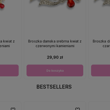
a kwiat z
Broszka damska srebrna kwiat z
Broszka d
eniami
czerwonymi kamieniami
czar
29,90 zł
Do koszyka
BESTSELLERS
Do ulubionych
Do ulubionych