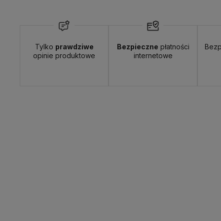
Tylko
prawdziwe
Bezpieczne
płatności
Bezp
Wyślemy do Ciebie w:
24 godziny
Dosta
opinie produktowe
internetowe