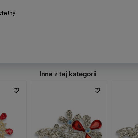
achetny
Inne z tej kategorii
Do ulubionych
Do ulubionych
Do ulubionych
Do ulubionych