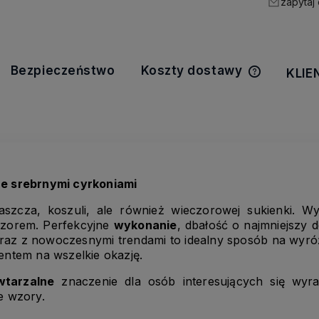
zapytaj
Bezpieczeństwo
Koszty dostawy
KLIE
Cena nie z
kosztów pła
ze srebrnymi cyrkoniami
aszcza, koszuli, ale również wieczorowej sukienki. W
orem. Perfekcyjne
wykonanie
, dbałość o najmniejszy d
wraz z nowoczesnymi trendami to idealny sposób na wyróż
ntem na wszelkie okazję.
wtarzalne
znaczenie dla osób interesujących się wyr
e wzory.