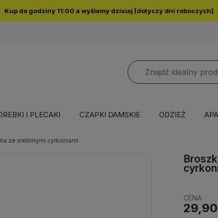
Kup do godziny 11:00 a wyślemy dzisiaj [dotyczy dni roboczych]
OREBKI I PLECAKI
CZAPKI DAMSKIE
ODZIEŻ
APA
rna ze srebrnymi cyrkoniami
Broszk
cyrkon
CENA:
29,90