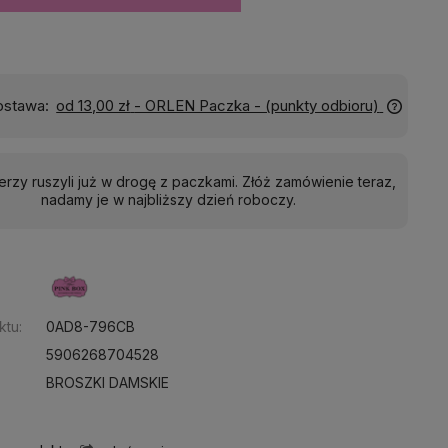
Wyślemy do Ciebie w:
24 godziny
ierzy ruszyli już w drogę z paczkami. Złóż zamówienie teraz,
nadamy je w najbliższy dzień roboczy.
:
ktu:
0AD8-796CB
5906268704528
BROSZKI DAMSKIE