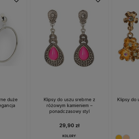
brne duże
Klipsy do uszu srebrne z
Klipsy do 
egancja
różowym kamieniem –
ponadczasowy styl
29,90 zł
KOLORY: