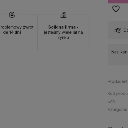
roblemowy zwrot
Solidna firma -
wa:
od 13,00 zł
- ORLEN Paczka - (punkty odbioru)
do 14 dni
jesteśmy wiele lat na
rynku
Nasi kur
Producent
Kod produ
EAN:
Kategoria: