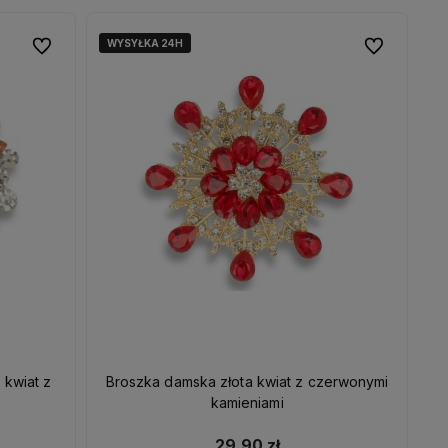
WYSYŁKA 24H
WYSYŁKA 24H
Do ulubionych
Do ulubionych
kwiat z
Broszka damska złota kwiat z czerwonymi
kamieniami
29,90 zł