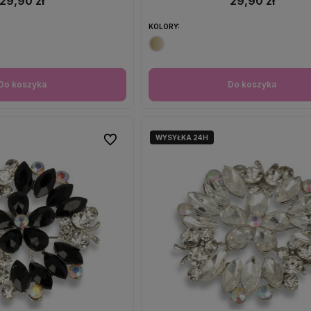
29,90 zł
29,90 zł
KOLORY:
Do koszyka
Do koszyka
WYSYŁKA 24H
Do ulubionych