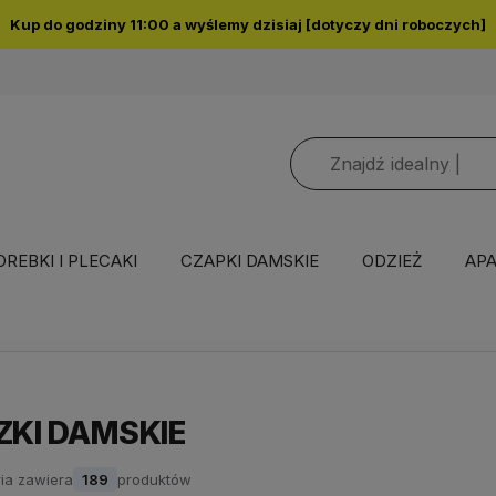
Kup do godziny 11:00 a wyślemy dzisiaj [dotyczy dni roboczych]
OREBKI I PLECAKI
CZAPKI DAMSKIE
ODZIEŻ
APA
ZKI DAMSKIE
ia zawiera
189
produktów