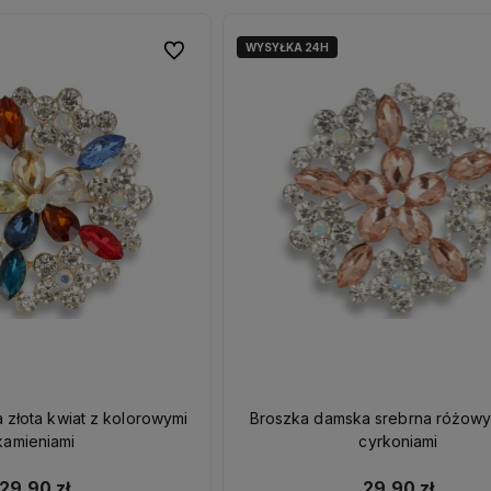
WYSYŁKA 24H
Do ulubionych
up teraz
, wyślemy do
Kupuj bez czekania,
iebie zakupy w
ciągu 24h
wszystkie nasze produkty
są dostępne od ręki!
z kolorowymi
Broszka damska srebrna różowy 
kamieniami
cyrkoniami
29,90 zł
29,90 zł