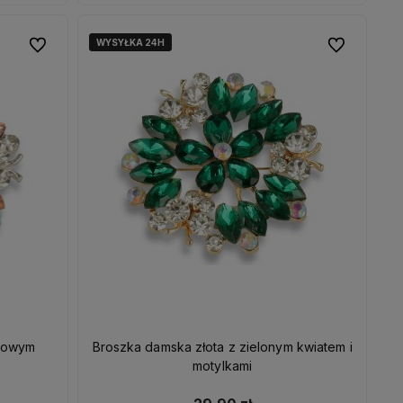
WYSYŁKA 24H
WYSYŁKA 24H
Do ulubionych
Do ulubionych
Broszka damska złota z zielonym kwiatem i
motylkami