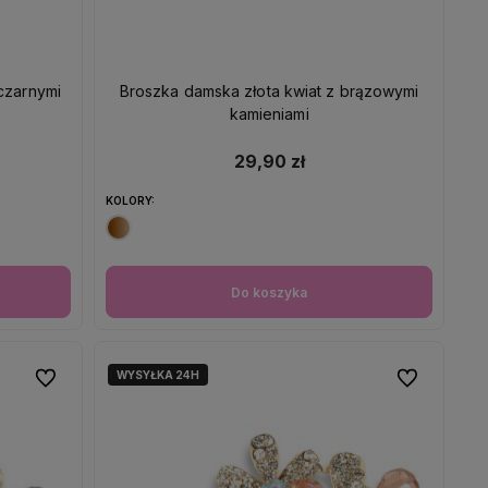
czarnymi
Broszka damska złota kwiat z brązowymi
kamieniami
29,90 zł
KOLORY:
Do koszyka
WYSYŁKA 24H
Do ulubionych
Do ulubionych