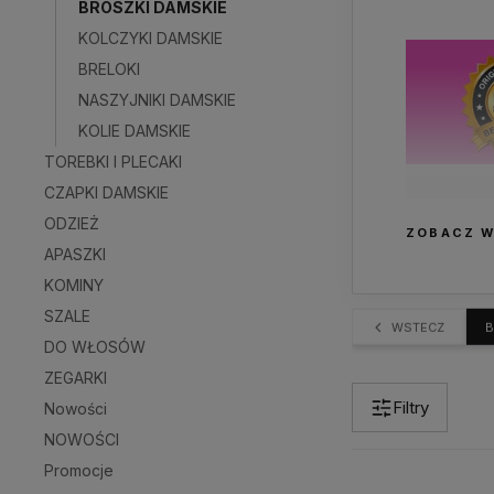
BROSZKI DAMSKIE
KOLCZYKI DAMSKIE
BRELOKI
NASZYJNIKI DAMSKIE
KOLIE DAMSKIE
TOREBKI I PLECAKI
CZAPKI DAMSKIE
Piękne i
broszki są
ODZIEŻ
ZOBACZ W
APASZKI
KOMINY
SZALE
WSTECZ
B
DO WŁOSÓW
ZEGARKI
Filtry
Nowości
NOWOŚCI
Promocje