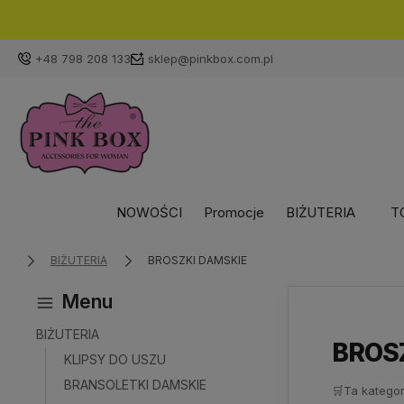
+48 798 208 133
sklep@pinkbox.com.pl
NOWOŚCI
Promocje
BIŻUTERIA
T
BIŻUTERIA
BROSZKI DAMSKIE
Menu
BIŻUTERIA
BROS
KLIPSY DO USZU
BRANSOLETKI DAMSKIE
🛒
Ta kategor