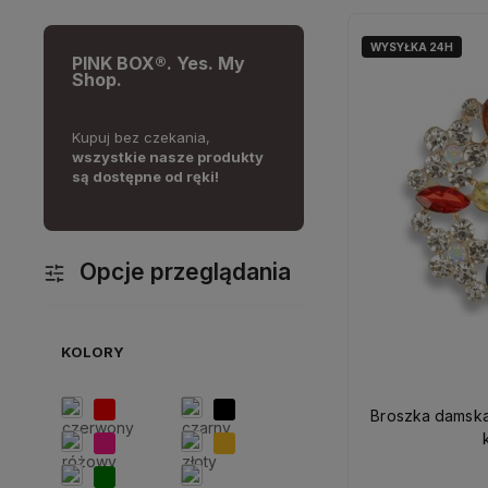
WYSYŁKA 24H
PINK BOX®. Yes. My
Shop.
,
Darmowa dostawa na
Ponad 10 lat na rynku,
100%
K
produkty
wyciągnięcie ręki,
zamów od
zadowolenia klientów!
C
ki!
200 zł.!
Opcje przeglądania
KOLORY
Broszka damska złota kwiat 