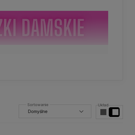
tutaj kupisz broszkę już za 29,90 PLN. Nasze
Układ