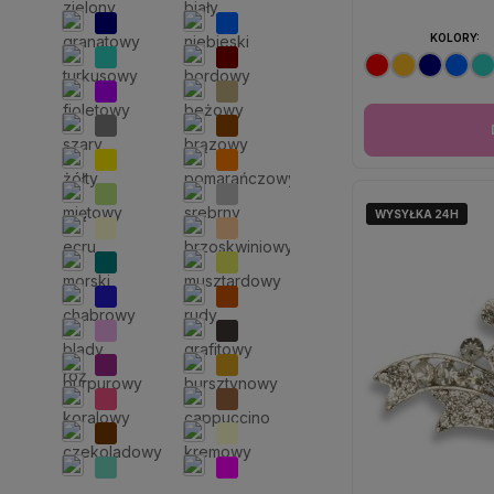
KOLORY:
WYSYŁKA 24H
WYSYŁKA 24H