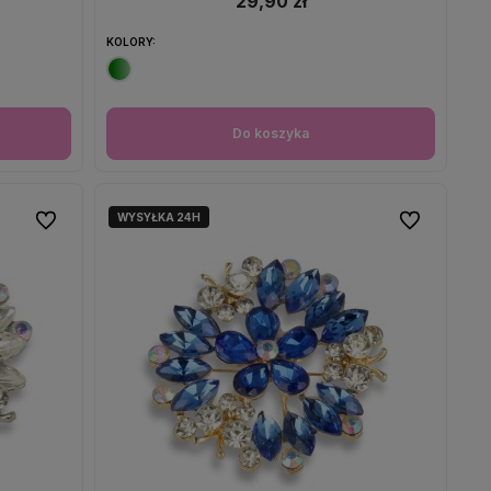
29,90 zł
KOLORY:
Do koszyka
WYSYŁKA 24H
Do ulubionych
Do ulubionych