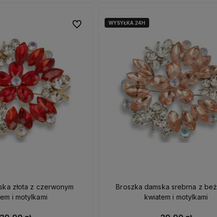
WYSYŁKA 24H
Do ulubionych
ska złota z czerwonym
Broszka damska srebrna z beżowym
tem i motylkami
kwiatem i motylkami