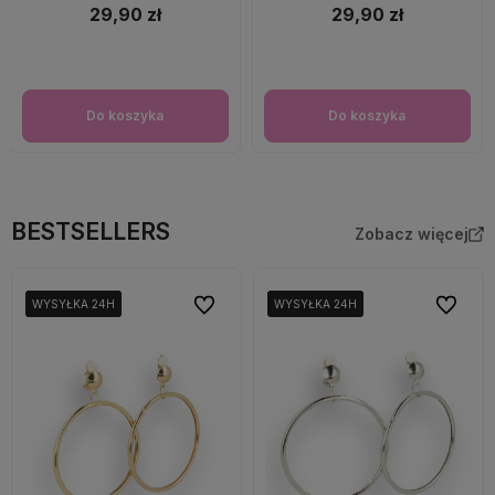
29,90 zł
29,90 zł
Do koszyka
Do koszyka
BESTSELLERS
Zobacz więcej
Do ulubionych
Do ulubi
WYSYŁKA 24H
WYSYŁKA 24H
WYSYŁKA 24H
WYSYŁKA 24H
WYSYŁKA 24H
WYSYŁKA 24H