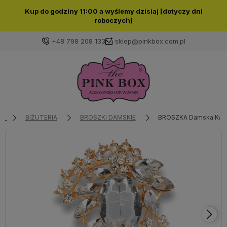
Kup do godziny 11:00 a wyślemy dzisiaj [dotyczy dni
roboczych]
+48 798 208 133
sklep@pinkbox.com.pl
Zaloguj się
Załóż konto
BIŻUTERIA
BROSZKI DAMSKIE
BROSZKA Damska Kwi
Wybierz coś dla siebie z naszej aktualnej oferty lub
zaloguj się, aby przywrócić dodane produkty do listy
z poprzedniej sesji.