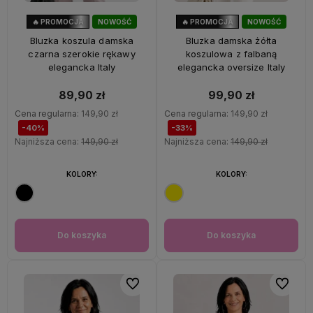
🔥 PROMOCJA
NOWOŚĆ
🔥 PROMOCJA
NOWOŚĆ
40%
OKAZJA
33%
OKAZJA
Bluzka koszula damska
Bluzka damska żółta
czarna szerokie rękawy
koszulowa z falbaną
elegancka Italy
elegancka oversize Italy
89,90 zł
99,90 zł
Cena regularna:
149,90 zł
Cena regularna:
149,90 zł
-40%
-33%
Najniższa cena:
149,90 zł
Najniższa cena:
149,90 zł
KOLORY:
KOLORY:
Do koszyka
Do koszyka
Do ulubionych
Do ulubi