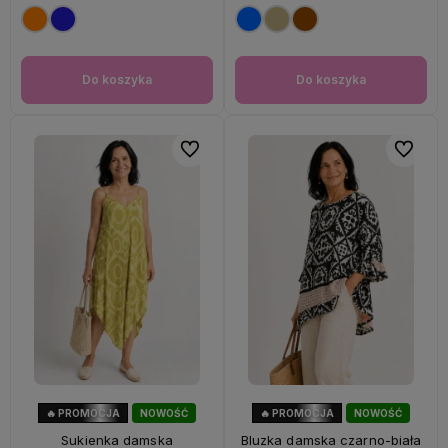
Do koszyka
Do koszyka
Do ulubionych
Do ulubi
🔥 PROMOCJA
NOWOŚĆ
🔥 PROMOCJA
NOWOŚĆ
56%
OKAZJA
47%
OKAZJA
Sukienka damska
Bluzka damska czarno-biała