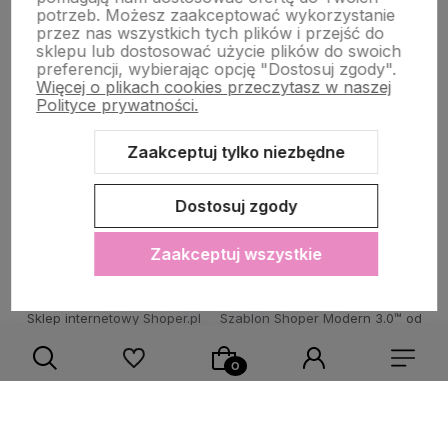
potrzeb. Możesz zaakceptować wykorzystanie
przez nas wszystkich tych plików i przejść do
sklepu lub dostosować użycie plików do swoich
POMOC DLA KLIENTA
preferencji, wybierając opcję "Dostosuj zgody".
Więcej o plikach cookies przeczytasz w naszej
Polityce prywatności.
Zaakceptuj tylko niezbędne
Zawartość tej strony jest chroniona prawem autorskim - PINK BOX®
Dostosuj zgody
Zaakceptuj wszystkie
Sklep internetowy Shoper.pl
Szablon Shoper Modern 3.0™
od
GrowCommerce