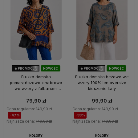
🔥 PROMOCJA
NOWOŚĆ
🔥 PROMOCJA
NOWOŚĆ
47%
OKAZJA
33%
OKAZJA
Bluzka damska
Bluzka damska beżowa we
pomarańczowo-chabrowa
wzory 100% len oversize
we wzory z falbanami
kieszenie Italy
oversize 100% wiskoza Italy
79,90 zł
99,90 zł
Cena regularna:
149,90 zł
Cena regularna:
149,90 zł
-47%
-33%
Najniższa cena:
149,90 zł
Najniższa cena:
149,90 zł
KOLORY:
KOLORY: