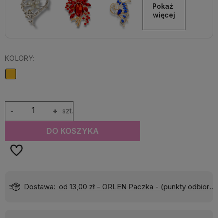
Pokaż 
więcej
KOLORY:
-
+
szt.
DO KOSZYKA
Dostawa:
od 13,00 zł
- ORLEN Paczka - (punkty odbioru)