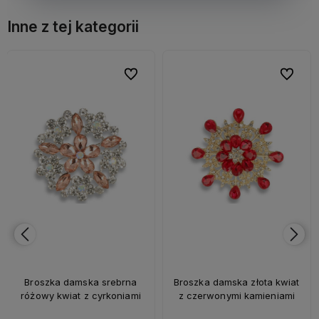
Inne z tej kategorii
bionych
bionych
Do ulubionych
Do ulubionych
Do ulubi
Do ulubi
Broszka damska srebrna
Broszka damska złota kwiat
różowy kwiat z cyrkoniami
z czerwonymi kamieniami