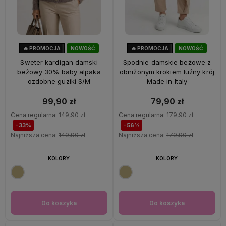
🔥 PROMOCJA
NOWOŚĆ
🔥 PROMOCJA
NOWOŚĆ
33%
OKAZJA
56%
OKAZJA
Sweter kardigan damski
Spodnie damskie beżowe z
beżowy 30% baby alpaka
obniżonym krokiem luźny krój
ozdobne guziki S/M
Made in Italy
99,90 zł
79,90 zł
Cena regularna:
149,90 zł
Cena regularna:
179,90 zł
-33%
-56%
Najniższa cena:
149,90 zł
Najniższa cena:
179,90 zł
KOLORY:
KOLORY:
Do koszyka
Do koszyka