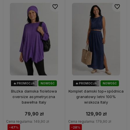
Do ulubionych
Do ulubi
🔥 PROMOCJA
NOWOŚĆ
🔥 PROMOCJA
NOWOŚĆ
47%
OKAZJA
28%
OKAZJA
Bluzka damska fioletowa
Komplet damski top+spódnica
oversize asymetryczna
granatowy letni 100%
bawełna Italy
wiskoza Italy
79,90 zł
129,90 zł
Cena regularna:
149,90 zł
Cena regularna:
179,90 zł
-47%
-28%