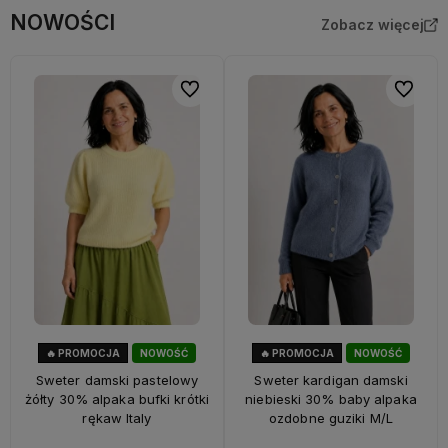
NOWOŚCI
Zobacz więcej
Do ulubionych
Do ulubi
🔥 PROMOCJA
NOWOŚĆ
🔥 PROMOCJA
NOWOŚĆ
33%
OKAZJA
33%
OKAZJA
Sweter damski pastelowy
Sweter kardigan damski
żółty 30% alpaka bufki krótki
niebieski 30% baby alpaka
rękaw Italy
ozdobne guziki M/L