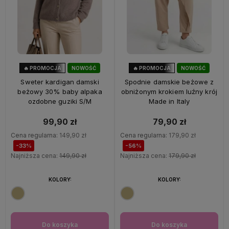
🔥 PROMOCJA
NOWOŚĆ
🔥 PROMOCJA
NOWOŚĆ
33%
OKAZJA
56%
OKAZJA
Sweter kardigan damski
Spodnie damskie beżowe z
beżowy 30% baby alpaka
obniżonym krokiem luźny krój
ozdobne guziki S/M
Made in Italy
99,90 zł
79,90 zł
Cena regularna:
149,90 zł
Cena regularna:
179,90 zł
-33%
-56%
Najniższa cena:
149,90 zł
Najniższa cena:
179,90 zł
KOLORY:
KOLORY:
Do koszyka
Do koszyka