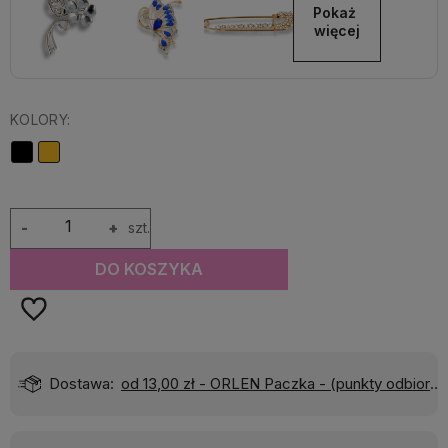
Pokaż 
więcej
KOLORY:
-
+
szt.
DO KOSZYKA
Dostawa:
od 13,00 zł
- ORLEN Paczka - (punkty odbioru)