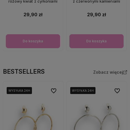
różowy kwiat z cyrkoniami
z czerwonymi kamieniami
29,90 zł
29,90 zł
Do koszyka
Do koszyka
BESTSELLERS
Zobacz więcej
Do ulubionych
Do ulubi
WYSYŁKA 24H
WYSYŁKA 24H
WYSYŁKA 24H
WYSYŁKA 24H
WYSYŁKA 24H
WYSYŁKA 24H