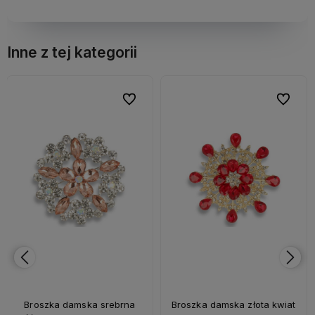
Inne z tej kategorii
bionych
bionych
Do ulubionych
Do ulubionych
Do ulubi
Do ulubi
Broszka damska srebrna
Broszka damska złota kwiat