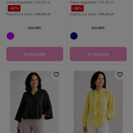
Cena regularna:
149,90 zł
Cena regularna:
179,90 zł
-47%
-28%
Najniższa cena:
149,90 zł
Najniższa cena:
179,90 zł
KOLORY:
KOLORY:
Do koszyka
Do koszyka
Do ulubionych
Do ulubi