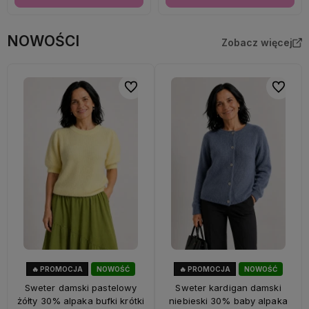
NOWOŚCI
Zobacz więcej
Do ulubionych
Do ulubi
🔥 PROMOCJA
NOWOŚĆ
🔥 PROMOCJA
NOWOŚĆ
33%
OKAZJA
33%
OKAZJA
Sweter damski pastelowy
Sweter kardigan damski
żółty 30% alpaka bufki krótki
niebieski 30% baby alpaka