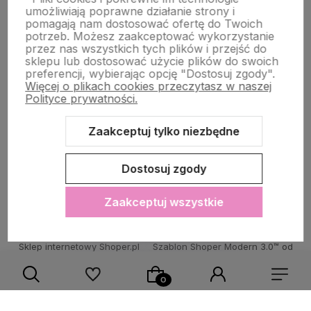
umożliwiają poprawne działanie strony i
STRONY INFORMACYJNE
pomagają nam dostosować ofertę do Twoich
potrzeb. Możesz zaakceptować wykorzystanie
przez nas wszystkich tych plików i przejść do
sklepu lub dostosować użycie plików do swoich
POMOC DLA KLIENTA
preferencji, wybierając opcję "Dostosuj zgody".
Więcej o plikach cookies przeczytasz w naszej
Polityce prywatności.
Zaakceptuj tylko niezbędne
Zawartość tej strony jest chroniona prawem autorskim - PINK BOX®
Dostosuj zgody
Zaakceptuj wszystkie
Sklep internetowy Shoper.pl
Szablon Shoper Modern 3.0™
od
GrowCommerce