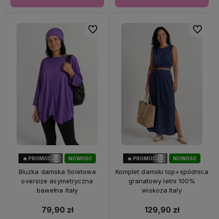
Do ulubionych
Do ulubi
🔥 PROMOCJA
NOWOŚĆ
🔥 PROMOCJA
NOWOŚĆ
47%
OKAZJA
28%
OKAZJA
Bluzka damska fioletowa
Komplet damski top+spódnica
oversize asymetryczna
granatowy letni 100%
bawełna Italy
wiskoza Italy
79,90 zł
129,90 zł