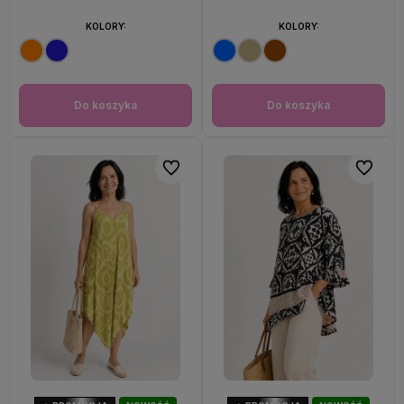
KOLORY:
KOLORY:
Do koszyka
Do koszyka
Do ulubionych
Do ulubi