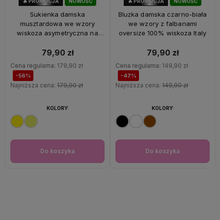
🔥 PROMOCJA
NOWOŚĆ
🔥 PROMOCJA
NOWOŚĆ
56%
OKAZJA
47%
OKAZJA
Sukienka damska
Bluzka damska czarno-biała
musztardowa we wzory
we wzory z falbanami
wiskoza asymetryczna na
oversize 100% wiskoza Italy
ramiączkach Italy
79,90 zł
79,90 zł
Cena regularna:
179,90 zł
Cena regularna:
149,90 zł
-56%
-47%
Najniższa cena:
179,90 zł
Najniższa cena:
149,90 zł
KOLORY:
KOLORY:
Do koszyka
Do koszyka