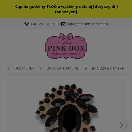
Kup do godziny 11:00 a wyślemy dzisiaj [dotyczy dni
roboczych]
+48 798 208 133
sklep@pinkbox.com.pl
Zaloguj się
Załóż konto
BIŻUTERIA
BROSZKI DAMSKIE
BROSZKA damska
Wybierz coś dla siebie z naszej aktualnej oferty lub
zaloguj się, aby przywrócić dodane produkty do listy
z poprzedniej sesji.