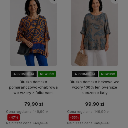
🔥 PROMOCJA
NOWOŚĆ
🔥 PROMOCJA
NOWOŚĆ
47%
OKAZJA
33%
OKAZJA
Bluzka damska
Bluzka damska beżowa we
pomarańczowo-chabrowa
wzory 100% len oversize
we wzory z falbanami
kieszenie Italy
oversize 100% wiskoza Italy
79,90 zł
99,90 zł
Cena regularna:
149,90 zł
Cena regularna:
149,90 zł
-47%
-33%
Najniższa cena:
149,90 zł
Najniższa cena:
149,90 zł