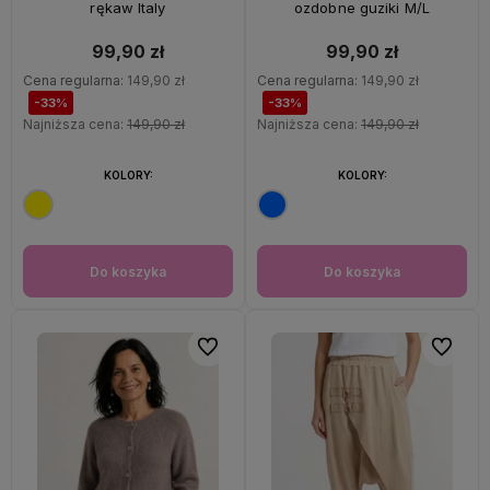
rękaw Italy
ozdobne guziki M/L
99,90 zł
99,90 zł
Cena regularna:
149,90 zł
Cena regularna:
149,90 zł
-33%
-33%
Najniższa cena:
149,90 zł
Najniższa cena:
149,90 zł
KOLORY:
KOLORY:
Do koszyka
Do koszyka
Do ulubionych
Do ulubi