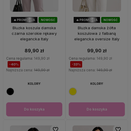
🔥 PROMOCJA
NOWOŚĆ
🔥 PROMOCJA
NOWOŚĆ
40%
OKAZJA
33%
OKAZJA
Bluzka koszula damska
Bluzka damska żółta
czarna szerokie rękawy
koszulowa z falbaną
elegancka Italy
elegancka oversize Italy
89,90 zł
99,90 zł
Cena regularna:
149,90 zł
Cena regularna:
149,90 zł
-40%
-33%
Najniższa cena:
149,90 zł
Najniższa cena:
149,90 zł
KOLORY:
KOLORY:
Do koszyka
Do koszyka
Do ulubionych
Do ulubi