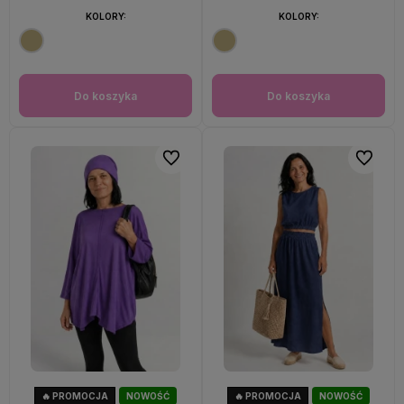
KOLORY:
KOLORY:
Do koszyka
Do koszyka
Do ulubionych
Do ulubi
🔥 PROMOCJA
NOWOŚĆ
🔥 PROMOCJA
NOWOŚĆ