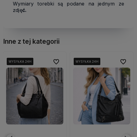
Wymiary torebki są podane na jednym ze
zdję
ć.
Inne z tej kategorii
bionych
bionych
Do ulubionych
Do ulubionych
Do ulubi
Do ulubi
WYSYŁKA 24H
WYSYŁKA 24H
WYSYŁKA 24H
WYSYŁKA 24H
WYSYŁKA 24H
WYSYŁKA 24H