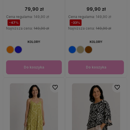
oversize 100% wiskoza Italy
79,90 zł
99,90 zł
Cena regularna:
149,90 zł
Cena regularna:
149,90 zł
-47%
-33%
Najniższa cena:
149,90 zł
Najniższa cena:
149,90 zł
KOLORY:
KOLORY:
Do koszyka
Do koszyka
Do ulubionych
Do ulubi