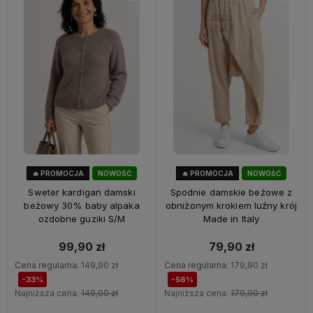
🔥 PROMOCJA
NOWOŚĆ
🔥 PROMOCJA
NOWOŚĆ
33%
OKAZJA
56%
OKAZJA
Sweter kardigan damski
Spodnie damskie beżowe z
beżowy 30% baby alpaka
obniżonym krokiem luźny krój
ozdobne guziki S/M
Made in Italy
99,90 zł
79,90 zł
Cena regularna:
149,90 zł
Cena regularna:
179,90 zł
-33%
-56%
Najniższa cena:
149,90 zł
Najniższa cena:
179,90 zł