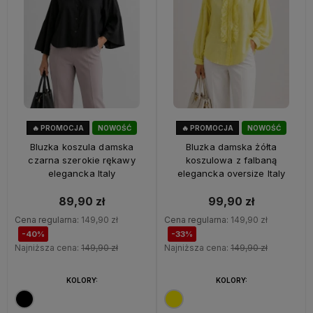
🔥 PROMOCJA
NOWOŚĆ
🔥 PROMOCJA
NOWOŚĆ
40%
OKAZJA
33%
OKAZJA
Bluzka koszula damska
Bluzka damska żółta
czarna szerokie rękawy
koszulowa z falbaną
elegancka Italy
elegancka oversize Italy
89,90 zł
99,90 zł
Cena regularna:
149,90 zł
Cena regularna:
149,90 zł
-40%
-33%
Najniższa cena:
149,90 zł
Najniższa cena:
149,90 zł
KOLORY:
KOLORY: