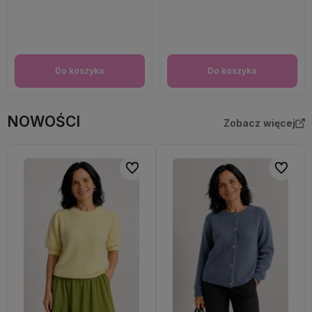
Do koszyka
Do koszyka
NOWOŚCI
Zobacz więcej
Do ulubionych
Do ulubi