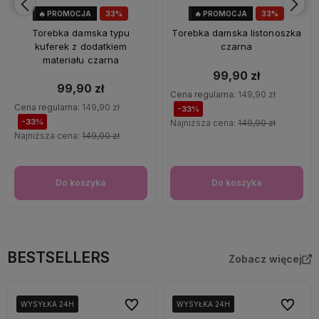
🔥 PROMOCJA
33%
🔥 PROMOCJA
33%
OKAZJA
OKAZJA
Torebka damska typu
Torebka damska listonoszka
kuferek z dodatkiem
czarna
materiału czarna
99,90 zł
99,90 zł
Cena regularna:
149,90 zł
Cena regularna:
149,90 zł
-33%
-33%
Najniższa cena:
149,90 zł
Najniższa cena:
149,90 zł
Do koszyka
Do koszyka
BESTSELLERS
Zobacz więcej
Do ulubionych
Do ulubi
WYSYŁKA 24H
WYSYŁKA 24H
WYSYŁKA 24H
WYSYŁKA 24H
WYSYŁKA 24H
WYSYŁKA 24H