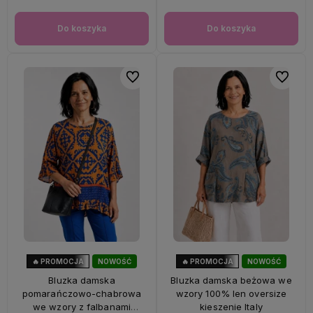
Do koszyka
Do koszyka
Do ulubionych
Do ulubi
🔥 PROMOCJA
NOWOŚĆ
🔥 PROMOCJA
NOWOŚĆ
47%
OKAZJA
33%
OKAZJA
Bluzka damska
Bluzka damska beżowa we
pomarańczowo-chabrowa
wzory 100% len oversize
we wzory z falbanami
kieszenie Italy