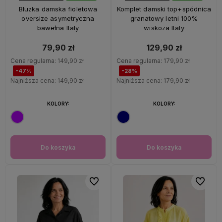
47%
OKAZJA
28%
OKAZJA
Bluzka damska fioletowa
Komplet damski top+spódnica
oversize asymetryczna
granatowy letni 100%
bawełna Italy
wiskoza Italy
79,90 zł
129,90 zł
Cena regularna:
149,90 zł
Cena regularna:
179,90 zł
-47%
-28%
Najniższa cena:
149,90 zł
Najniższa cena:
179,90 zł
KOLORY:
KOLORY:
Do koszyka
Do koszyka
Do ulubionych
Do ulubi