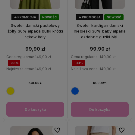
🔥 PROMOCJA
NOWOŚĆ
🔥 PROMOCJA
NOWOŚĆ
33%
OKAZJA
33%
OKAZJA
Sweter damski pastelowy
Sweter kardigan damski
żółty 30% alpaka bufki krótki
niebieski 30% baby alpaka
rękaw Italy
ozdobne guziki M/L
99,90 zł
99,90 zł
Cena regularna:
149,90 zł
Cena regularna:
149,90 zł
-33%
-33%
Najniższa cena:
149,90 zł
Najniższa cena:
149,90 zł
KOLORY:
KOLORY:
Do koszyka
Do koszyka
Do ulubionych
Do ulubi