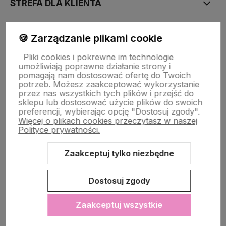
STREFA DLA KLIENTA
PŁATNOŚĆ I DOSTAWA
🍪 Zarządzanie plikami cookie
Pliki cookies i pokrewne im technologie
umożliwiają poprawne działanie strony i
STRONY INFORMACYJNE
pomagają nam dostosować ofertę do Twoich
potrzeb. Możesz zaakceptować wykorzystanie
przez nas wszystkich tych plików i przejść do
sklepu lub dostosować użycie plików do swoich
POMOC DLA KLIENTA
preferencji, wybierając opcję "Dostosuj zgody".
Więcej o plikach cookies przeczytasz w naszej
Polityce prywatności.
Zaakceptuj tylko niezbędne
Zawartość tej strony jest chroniona prawem autorskim - PINK BOX®
Dostosuj zgody
Zaakceptuj wszystkie