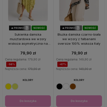
🔥 PROMOCJA
NOWOŚĆ
🔥 PROMOCJA
NOWOŚĆ
56%
OKAZJA
47%
OKAZJA
Sukienka damska
Bluzka damska czarno-biała
musztardowa we wzory
we wzory z falbanami
wiskoza asymetryczna na
oversize 100% wiskoza Italy
ramiączkach Italy
79,90 zł
79,90 zł
Cena regularna:
179,90 zł
Cena regularna:
149,90 zł
-56%
-47%
Najniższa cena:
179,90 zł
Najniższa cena:
149,90 zł
KOLORY:
KOLORY:
Do koszyka
Do koszyka