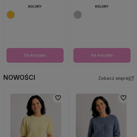
KOLORY:
KOLORY:
Do koszyka
Do koszyka
NOWOŚCI
Zobacz więcej
Do ulubionych
Do ulubi