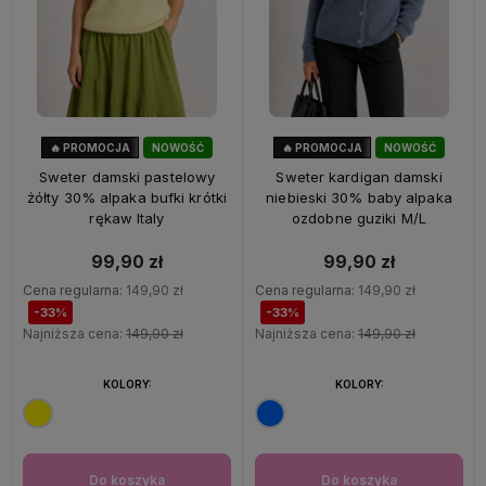
🔥 PROMOCJA
NOWOŚĆ
🔥 PROMOCJA
NOWOŚĆ
33%
OKAZJA
33%
OKAZJA
Sweter damski pastelowy
Sweter kardigan damski
żółty 30% alpaka bufki krótki
niebieski 30% baby alpaka
rękaw Italy
ozdobne guziki M/L
99,90 zł
99,90 zł
Cena regularna:
149,90 zł
Cena regularna:
149,90 zł
-33%
-33%
Najniższa cena:
149,90 zł
Najniższa cena:
149,90 zł
KOLORY:
KOLORY:
Do koszyka
Do koszyka