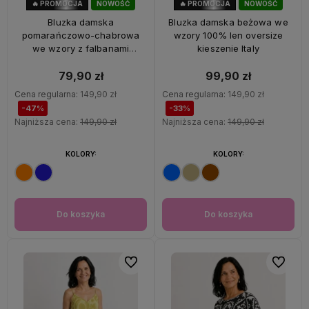
🔥 PROMOCJA
NOWOŚĆ
🔥 PROMOCJA
NOWOŚĆ
47%
OKAZJA
33%
OKAZJA
Bluzka damska
Bluzka damska beżowa we
pomarańczowo-chabrowa
wzory 100% len oversize
we wzory z falbanami
kieszenie Italy
oversize 100% wiskoza Italy
79,90 zł
99,90 zł
Cena regularna:
149,90 zł
Cena regularna:
149,90 zł
-47%
-33%
Najniższa cena:
149,90 zł
Najniższa cena:
149,90 zł
KOLORY:
KOLORY:
Do koszyka
Do koszyka
Do ulubionych
Do ulubi