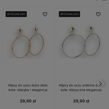
Do ulubionych
Do ulubi
WYSYŁKA 24H
WYSYŁKA 24H
WYSYŁKA 24H
WYSYŁKA 24H
WYSYŁKA 24H
WYSYŁKA 24H
Klipsy do uszu duże złote
Klipsy do uszu srebrne duże
koła- klasyka i elegancja
koła- klasyczna elegancja
29,90 zł
29,90 zł