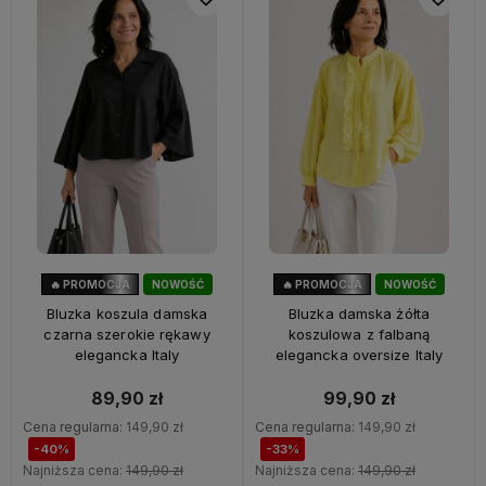
🔥 PROMOCJA
NOWOŚĆ
🔥 PROMOCJA
NOWOŚĆ
40%
OKAZJA
33%
OKAZJA
Bluzka koszula damska
Bluzka damska żółta
czarna szerokie rękawy
koszulowa z falbaną
elegancka Italy
elegancka oversize Italy
89,90 zł
99,90 zł
Cena regularna:
149,90 zł
Cena regularna:
149,90 zł
-40%
-33%
Najniższa cena:
149,90 zł
Najniższa cena:
149,90 zł