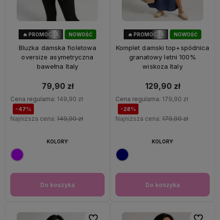
🔥 PROMOCJA
NOWOŚĆ
🔥 PROMOCJA
NOWOŚĆ
47%
OKAZJA
28%
OKAZJA
Bluzka damska fioletowa
Komplet damski top+spódnica
oversize asymetryczna
granatowy letni 100%
bawełna Italy
wiskoza Italy
79,90 zł
129,90 zł
Cena regularna:
149,90 zł
Cena regularna:
179,90 zł
-47%
-28%
Najniższa cena:
149,90 zł
Najniższa cena:
179,90 zł
KOLORY:
KOLORY:
Do koszyka
Do koszyka
Do ulubionych
Do ulubi