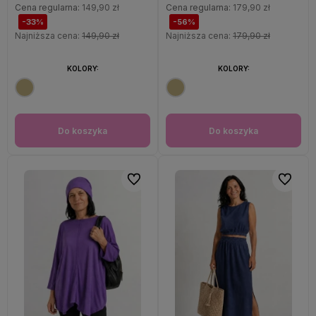
Cena regularna:
149,90 zł
Cena regularna:
179,90 zł
-33%
-56%
Najniższa cena:
149,90 zł
Najniższa cena:
179,90 zł
KOLORY:
KOLORY:
Do koszyka
Do koszyka
Do ulubionych
Do ulubi