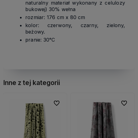
naturalny materiał wykonany z celulozy
bukowej) 30% wełna
rozmiar: 176 cm x 80 cm
kolor: czerwony, czarny, zielony,
beżowy.
pranie: 30°C
Inne z tej kategorii
bionych
bionych
Do ulubionych
Do ulubionych
Do ulubi
Do ulubi