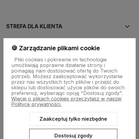
polityce prywatności
STREFA DLA KLIENTA
PŁATNOŚĆ I DOSTAWA
🍪 Zarządzanie plikami cookie
Pliki cookies i pokrewne im technologie
umożliwiają poprawne działanie strony i
STRONY INFORMACYJNE
pomagają nam dostosować ofertę do Twoich
potrzeb. Możesz zaakceptować wykorzystanie
przez nas wszystkich tych plików i przejść do
sklepu lub dostosować użycie plików do swoich
POMOC DLA KLIENTA
preferencji, wybierając opcję "Dostosuj zgody".
Więcej o plikach cookies przeczytasz w naszej
Polityce prywatności.
Zaakceptuj tylko niezbędne
Zawartość tej strony jest chroniona prawem autorskim - PINK BOX®
Dostosuj zgody