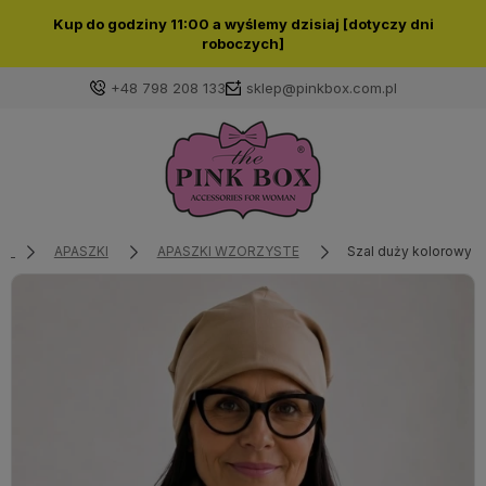
Kup do godziny 11:00 a wyślemy dzisiaj [dotyczy dni
roboczych]
+48 798 208 133
sklep@pinkbox.com.pl
Zaloguj się
Załóż konto
APASZKI
APASZKI WZORZYSTE
Szal duży kolorowy 
Wybierz coś dla siebie z naszej aktualnej oferty lub
zaloguj się, aby przywrócić dodane produkty do listy
z poprzedniej sesji.