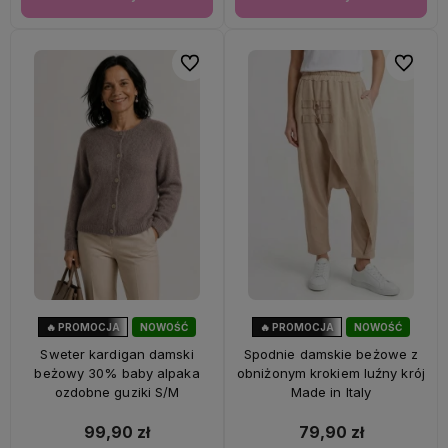
Do ulubionych
Do ulubi
🔥 PROMOCJA
NOWOŚĆ
🔥 PROMOCJA
NOWOŚĆ
33%
OKAZJA
56%
OKAZJA
Sweter kardigan damski
Spodnie damskie beżowe z
beżowy 30% baby alpaka
obniżonym krokiem luźny krój
ozdobne guziki S/M
Made in Italy
99,90 zł
79,90 zł