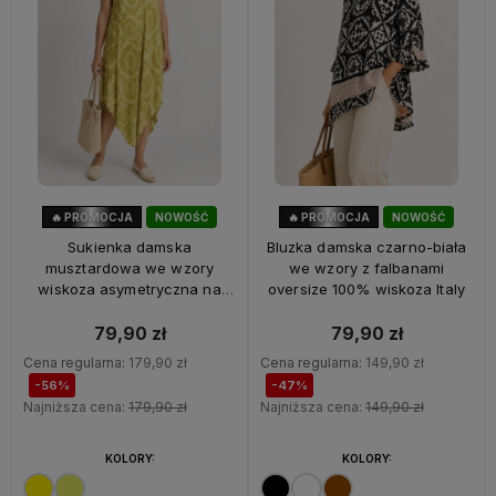
🔥 PROMOCJA
NOWOŚĆ
🔥 PROMOCJA
NOWOŚĆ
56%
OKAZJA
47%
OKAZJA
Sukienka damska
Bluzka damska czarno-biała
musztardowa we wzory
we wzory z falbanami
wiskoza asymetryczna na
oversize 100% wiskoza Italy
ramiączkach Italy
79,90 zł
79,90 zł
Cena regularna:
179,90 zł
Cena regularna:
149,90 zł
-56%
-47%
Najniższa cena:
179,90 zł
Najniższa cena:
149,90 zł
KOLORY:
KOLORY: