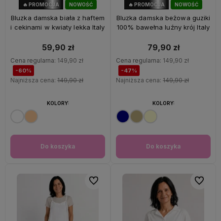
🔥 PROMOCJA
NOWOŚĆ
🔥 PROMOCJA
NOWOŚĆ
60%
OKAZJA
47%
OKAZJA
Bluzka damska biała z haftem
Bluzka damska beżowa guziki
i cekinami w kwiaty lekka Italy
100% bawełna luźny krój Italy
59,90 zł
79,90 zł
Cena regularna:
149,90 zł
Cena regularna:
149,90 zł
-60%
-47%
Najniższa cena:
149,90 zł
Najniższa cena:
149,90 zł
KOLORY:
KOLORY:
Do koszyka
Do koszyka
Do ulubionych
Do ulubi