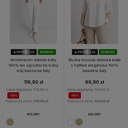
🔥 PROMOCJA
NOWOŚĆ
🔥 PROMOCJA
NOWOŚĆ
33%
OKAZJA
40%
OKAZJA
Kombinezon damski biały
Bluzka koszula damska biała
100% len ogrodniczki luźny
z haftem elegancka 100%
krój kieszenie Italy
bawełna Italy
119,90 zł
89,90 zł
Cena regularna:
179,90 zł
Cena regularna:
149,90 zł
-33%
-40%
Najniższa cena:
179,90 zł
Najniższa cena:
149,90 zł
KOLORY:
KOLORY: