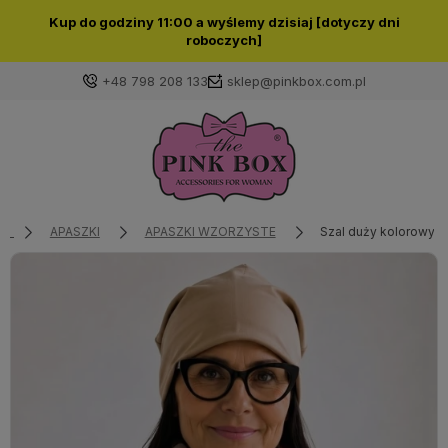
Kup do godziny 11:00 a wyślemy dzisiaj [dotyczy dni
roboczych]
+48 798 208 133
sklep@pinkbox.com.pl
Zaloguj się
Załóż konto
APASZKI
APASZKI WZORZYSTE
Szal duży kolorowy
Wybierz coś dla siebie z naszej aktualnej oferty lub
zaloguj się, aby przywrócić dodane produkty do listy
z poprzedniej sesji.