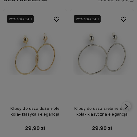
Do ulubionych
Do ulubi
WYSYŁKA 24H
WYSYŁKA 24H
WYSYŁKA 24H
WYSYŁKA 24H
WYSYŁKA 24H
WYSYŁKA 24H
Klipsy do uszu duże złote
Klipsy do uszu srebrne duże
koła- klasyka i elegancja
koła- klasyczna elegancja
29,90 zł
29,90 zł