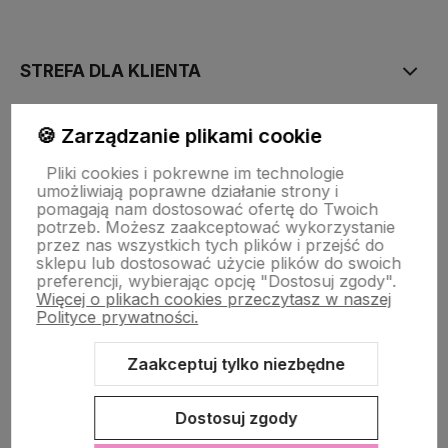
polityce prywatności
STREFA DLA KLIENTA
🍪 Zarządzanie plikami cookie
PŁATNOŚĆ I DOSTAWA
Pliki cookies i pokrewne im technologie
umożliwiają poprawne działanie strony i
STRONY INFORMACYJNE
pomagają nam dostosować ofertę do Twoich
potrzeb. Możesz zaakceptować wykorzystanie
przez nas wszystkich tych plików i przejść do
sklepu lub dostosować użycie plików do swoich
POMOC DLA KLIENTA
preferencji, wybierając opcję "Dostosuj zgody".
Więcej o plikach cookies przeczytasz w naszej
Polityce prywatności.
Zaakceptuj tylko niezbędne
Zawartość tej strony jest chroniona prawem autorskim - PINK BOX®
Dostosuj zgody