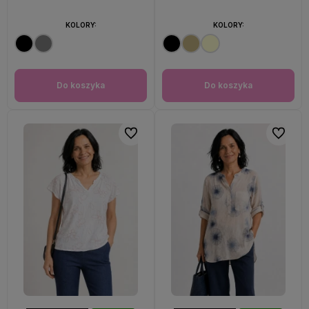
KOLORY:
KOLORY:
Do koszyka
Do koszyka
Do ulubionych
Do ulubi