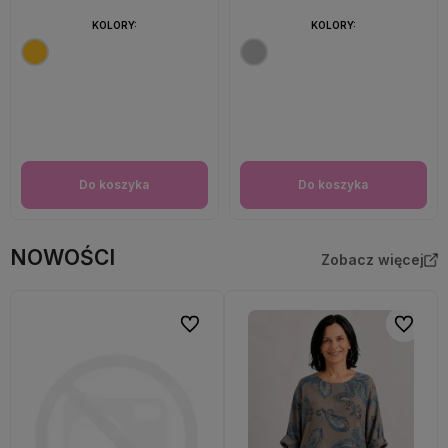
KOLORY:
KOLORY:
Do koszyka
Do koszyka
NOWOŚCI
Zobacz więcej
Do ulubionych
Do ulubi