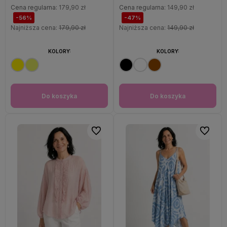
Cena regularna:
179,90 zł
Cena regularna:
149,90 zł
-56%
-47%
Najniższa cena:
179,90 zł
Najniższa cena:
149,90 zł
KOLORY:
KOLORY:
Do koszyka
Do koszyka
Do ulubionych
Do ulubi