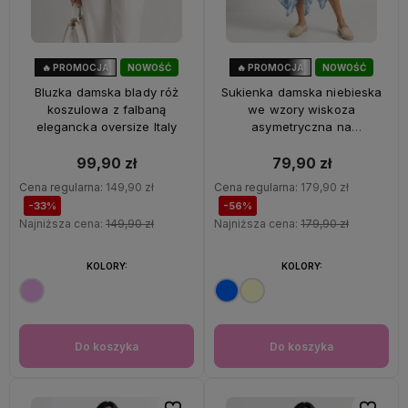
🔥 PROMOCJA
NOWOŚĆ
🔥 PROMOCJA
NOWOŚĆ
33%
OKAZJA
56%
OKAZJA
Bluzka damska blady róż
Sukienka damska niebieska
koszulowa z falbaną
we wzory wiskoza
elegancka oversize Italy
asymetryczna na
ramiączkach Italy
99,90 zł
79,90 zł
Cena regularna:
149,90 zł
Cena regularna:
179,90 zł
-33%
-56%
Najniższa cena:
149,90 zł
Najniższa cena:
179,90 zł
KOLORY:
KOLORY:
Do koszyka
Do koszyka