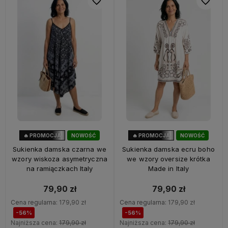
Do ulubionych
Do ulubi
🔥 PROMOCJA
NOWOŚĆ
🔥 PROMOCJA
NOWOŚĆ
56%
OKAZJA
56%
OKAZJA
Sukienka damska czarna we
Sukienka damska ecru boho
wzory wiskoza asymetryczna
we wzory oversize krótka
na ramiączkach Italy
Made in Italy
79,90 zł
79,90 zł
Cena regularna:
179,90 zł
Cena regularna:
179,90 zł
-56%
-56%
Najniższa cena:
179,90 zł
Najniższa cena:
179,90 zł