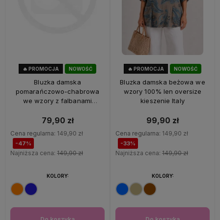
🔥 PROMOCJA
NOWOŚĆ
🔥 PROMOCJA
NOWOŚĆ
47%
OKAZJA
33%
OKAZJA
Bluzka damska
Bluzka damska beżowa we
pomarańczowo-chabrowa
wzory 100% len oversize
we wzory z falbanami
kieszenie Italy
oversize 100% wiskoza Italy
79,90 zł
99,90 zł
Cena regularna:
149,90 zł
Cena regularna:
149,90 zł
-47%
-33%
Najniższa cena:
149,90 zł
Najniższa cena:
149,90 zł
KOLORY:
KOLORY:
Do koszyka
Do koszyka