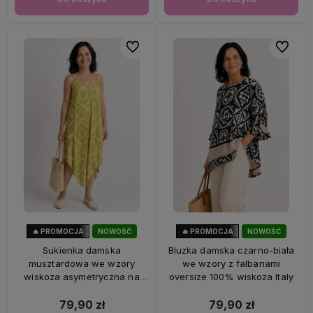
Do ulubionych
Do ulubi
🔥 PROMOCJA
NOWOŚĆ
🔥 PROMOCJA
NOWOŚĆ
56%
OKAZJA
47%
OKAZJA
Sukienka damska
Bluzka damska czarno-biała
musztardowa we wzory
we wzory z falbanami
wiskoza asymetryczna na
oversize 100% wiskoza Italy
ramiączkach Italy
79,90 zł
79,90 zł