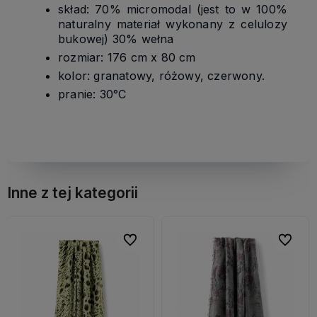
skład: 70% micromodal (jest to w 100%
naturalny materiał wykonany z celulozy
bukowej) 30% wełna
rozmiar: 176 cm x 80 cm
kolor: granatowy, różowy, czerwony.
pranie: 30°C
Inne z tej kategorii
bionych
bionych
Do ulubionych
Do ulubionych
Do ulubi
Do ulubi