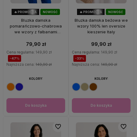
🔥 PROMOCJA
NOWOŚĆ
🔥 PROMOCJA
NOWOŚĆ
47%
OKAZJA
33%
OKAZJA
Bluzka damska
Bluzka damska beżowa we
pomarańczowo-chabrowa
wzory 100% len oversize
we wzory z falbanami
kieszenie Italy
oversize 100% wiskoza Italy
79,90 zł
99,90 zł
Cena regularna:
149,90 zł
Cena regularna:
149,90 zł
-47%
-33%
Najniższa cena:
149,90 zł
Najniższa cena:
149,90 zł
KOLORY:
KOLORY:
Do koszyka
Do koszyka
Do ulubionych
Do ulubi