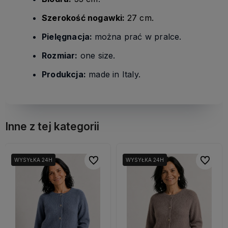
Szerokość nogawki:
27 cm.
Pielęgnacja:
można prać w pralce.
Rozmiar:
one size.
Produkcja:
made in Italy.
Inne z tej kategorii
bionych
bionych
Do ulubionych
Do ulubionych
Do ulubi
Do ulubi
WYSYŁKA 24H
WYSYŁKA 24H