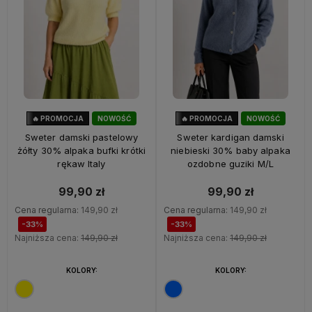
🔥 PROMOCJA
NOWOŚĆ
🔥 PROMOCJA
NOWOŚĆ
33%
OKAZJA
33%
OKAZJA
Sweter damski pastelowy
Sweter kardigan damski
żółty 30% alpaka bufki krótki
niebieski 30% baby alpaka
rękaw Italy
ozdobne guziki M/L
99,90 zł
99,90 zł
Cena regularna:
149,90 zł
Cena regularna:
149,90 zł
-33%
-33%
Najniższa cena:
149,90 zł
Najniższa cena:
149,90 zł
KOLORY:
KOLORY: