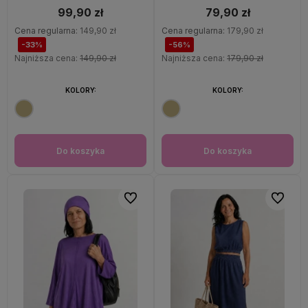
99,90 zł
79,90 zł
Cena regularna:
149,90 zł
Cena regularna:
179,90 zł
-33%
-56%
Najniższa cena:
149,90 zł
Najniższa cena:
179,90 zł
KOLORY:
KOLORY:
Do koszyka
Do koszyka
Do ulubionych
Do ulubi