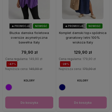
🔥 PROMOCJA
NOWOŚĆ
🔥 PROMOCJA
NOWOŚĆ
47%
OKAZJA
28%
OKAZJA
Bluzka damska fioletowa
Komplet damski top+spódnica
oversize asymetryczna
granatowy letni 100%
bawełna Italy
wiskoza Italy
79,90 zł
129,90 zł
Cena regularna:
149,90 zł
Cena regularna:
179,90 zł
-47%
-28%
Najniższa cena:
149,90 zł
Najniższa cena:
179,90 zł
KOLORY:
KOLORY:
Do koszyka
Do koszyka