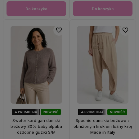
Do koszyka
Do koszyka
Do ulubionych
Do ulubi
🔥 PROMOCJA
NOWOŚĆ
🔥 PROMOCJA
NOWOŚĆ
33%
OKAZJA
56%
OKAZJA
Sweter kardigan damski
Spodnie damskie beżowe z
beżowy 30% baby alpaka
obniżonym krokiem luźny krój
ozdobne guziki S/M
Made in Italy