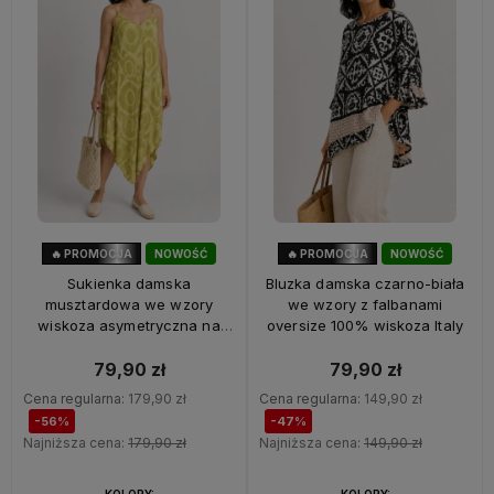
🔥 PROMOCJA
NOWOŚĆ
🔥 PROMOCJA
NOWOŚĆ
56%
OKAZJA
47%
OKAZJA
Sukienka damska
Bluzka damska czarno-biała
musztardowa we wzory
we wzory z falbanami
wiskoza asymetryczna na
oversize 100% wiskoza Italy
ramiączkach Italy
79,90 zł
79,90 zł
Cena regularna:
179,90 zł
Cena regularna:
149,90 zł
-56%
-47%
Najniższa cena:
179,90 zł
Najniższa cena:
149,90 zł
KOLORY:
KOLORY: