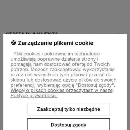
polityce prywatności
STREFA DLA KLIENTA
🍪 Zarządzanie plikami cookie
Pliki cookies i pokrewne im technologie
PŁATNOŚĆ I DOSTAWA
umożliwiają poprawne działanie strony i
pomagają nam dostosować ofertę do Twoich
potrzeb. Możesz zaakceptować wykorzystanie
STRONY INFORMACYJNE
przez nas wszystkich tych plików i przejść do
sklepu lub dostosować użycie plików do swoich
preferencji, wybierając opcję "Dostosuj zgody".
Więcej o plikach cookies przeczytasz w naszej
POMOC DLA KLIENTA
Polityce prywatności.
Zaakceptuj tylko niezbędne
Dostosuj zgody
Zawartość tej strony jest chroniona prawem autorskim - PINK BOX®