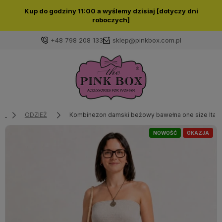
Kup do godziny 11:00 a wyślemy dzisiaj [dotyczy dni
roboczych]
+48 798 208 133
sklep@pinkbox.com.pl
Zaloguj się
Załóż konto
ODZIEŻ
Kombinezon damski beżowy bawełna one size Italy
NOWOŚĆ
OKAZJA
Wybierz coś dla siebie z naszej aktualnej oferty lub
zaloguj się, aby przywrócić dodane produkty do listy
z poprzedniej sesji.