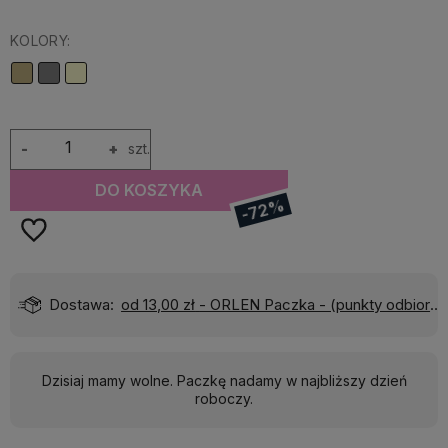
KOLORY:
-
+
szt.
DO KOSZYKA
-72%
)
Wyślemy do Ciebie w:
24 godziny
Dzisiaj mamy wolne. Paczkę nadamy w najbliższy dzień
roboczy.