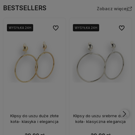
BESTSELLERS
Zobacz więcej
Do ulubionych
Do ulubi
WYSYŁKA 24H
WYSYŁKA 24H
WYSYŁKA 24H
WYSYŁKA 24H
Klipsy do uszu duże złote
Klipsy do uszu srebrne duże
koła- klasyka i elegancja
koła- klasyczna elegancja