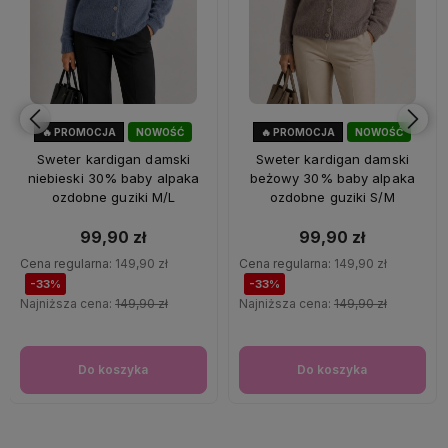
🔥 PROMOCJA
NOWOŚĆ
🔥 PROMOCJA
NOWOŚĆ
33%
OKAZJA
33%
OKAZJA
Sweter kardigan damski
Sweter kardigan damski
niebieski 30% baby alpaka
beżowy 30% baby alpaka
ozdobne guziki M/L
ozdobne guziki S/M
99,90 zł
99,90 zł
Cena regularna:
149,90 zł
Cena regularna:
149,90 zł
-33%
-33%
Najniższa cena:
149,90 zł
Najniższa cena:
149,90 zł
Do koszyka
Do koszyka