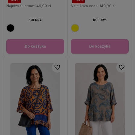
Najniższa cena:
149,90 zł
Najniższa cena:
149,90 zł
KOLORY:
KOLORY:
Do koszyka
Do koszyka
Do ulubionych
Do ulubi