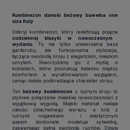
Kombinezon damski beżowy bawełna one
size Italy
Odkryj kombinezon, który redefiniują pojęcie
codziennej klasyki w nowoczesnym
wydaniu
. To nie tylko uniwersalna baza
garderoby, ale funkcjonalna stylizacja,
łącząca swobodę kroju z eleganckim, miejskim
sznytem. Stworzyliśmy go z myślą o
kobietach, które poszukują balansu między
komfortem a wyrafinowanym wyglądem,
ceniąc detale podkreślające charakter stroju.
Ten
beżowy
kombinezon
o luźnym kroju to
stylowe połączenie miejskiej nowoczesności z
wyjątkową wygodą. Miękki materiał nadaje
całości szlachetnego wyrazu, a krój z
luźnymi nogawkami
i elastycznym
pasem doskonale modeluje sylwetkę,
zapewniając pełną swobodę ruchów. Dzięki