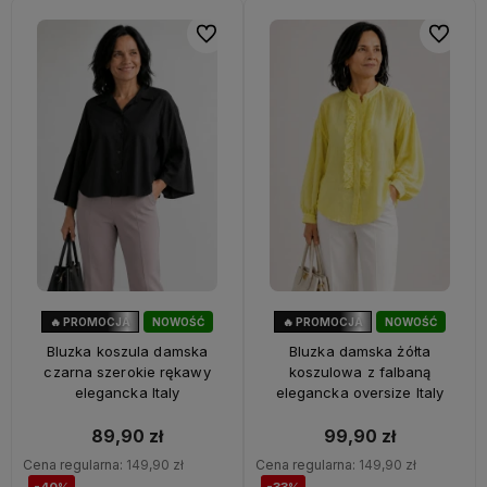
Do ulubionych
Do ulubi
🔥 PROMOCJA
NOWOŚĆ
🔥 PROMOCJA
NOWOŚĆ
40%
OKAZJA
33%
OKAZJA
Bluzka koszula damska
Bluzka damska żółta
czarna szerokie rękawy
koszulowa z falbaną
elegancka Italy
elegancka oversize Italy
89,90 zł
99,90 zł
Cena regularna:
149,90 zł
Cena regularna:
149,90 zł
-40%
-33%