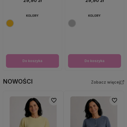
29,90 zł
29,90 zł
KOLORY:
KOLORY:
Do koszyka
Do koszyka
NOWOŚCI
Zobacz więcej
Do ulubionych
Do ulubi