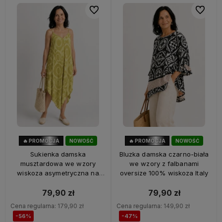
Do ulubionych
Do ulubi
🔥 PROMOCJA
NOWOŚĆ
🔥 PROMOCJA
NOWOŚĆ
56%
OKAZJA
47%
OKAZJA
Sukienka damska
Bluzka damska czarno-biała
musztardowa we wzory
we wzory z falbanami
wiskoza asymetryczna na
oversize 100% wiskoza Italy
ramiączkach Italy
79,90 zł
79,90 zł
Cena regularna:
179,90 zł
Cena regularna:
149,90 zł
-56%
-47%