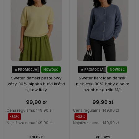
🔥 PROMOCJA
NOWOŚĆ
🔥 PROMOCJA
NOWOŚĆ
33%
OKAZJA
33%
OKAZJA
Sweter damski pastelowy
Sweter kardigan damski
żółty 30% alpaka bufki krótki
niebieski 30% baby alpaka
rękaw Italy
ozdobne guziki M/L
99,90 zł
99,90 zł
Cena regularna:
149,90 zł
Cena regularna:
149,90 zł
-33%
-33%
Najniższa cena:
149,90 zł
Najniższa cena:
149,90 zł
KOLORY:
KOLORY: