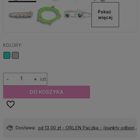
Pokaż 
więcej
KOLORY:
-
+
szt.
DO KOSZYKA
Dostawa:
od 13,00 zł
- ORLEN Paczka - (punkty odbioru)