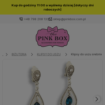
Kup do godziny 11:00 a wyślemy dzisiaj [dotyczy dni
roboczych]
+48 798 208 133
sklep@pinkbox.com.pl
Zaloguj się
Załóż konto
BIŻUTERIA
KLIPSY DO USZU
Klipsy do uszu srebrne
Wybierz coś dla siebie z naszej aktualnej oferty lub
zaloguj się, aby przywrócić dodane produkty do listy
z poprzedniej sesji.