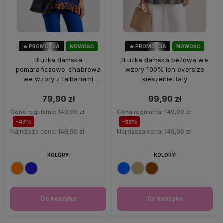
🔥 PROMOCJA
NOWOŚĆ
🔥 PROMOCJA
NOWOŚĆ
47%
OKAZJA
33%
OKAZJA
Bluzka damska
Bluzka damska beżowa we
pomarańczowo-chabrowa
wzory 100% len oversize
we wzory z falbanami
kieszenie Italy
oversize 100% wiskoza Italy
79,90 zł
99,90 zł
Cena regularna:
149,90 zł
Cena regularna:
149,90 zł
-47%
-33%
Najniższa cena:
149,90 zł
Najniższa cena:
149,90 zł
KOLORY:
KOLORY:
Do koszyka
Do koszyka