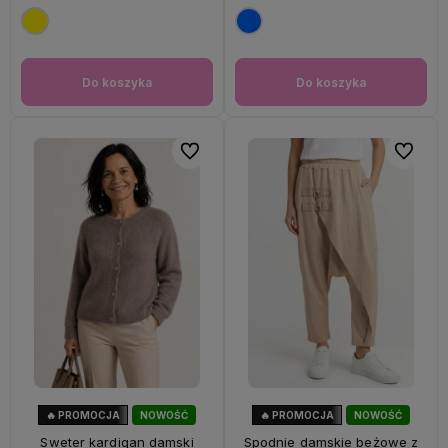
Do koszyka
Do koszyka
Do ulubionych
Do ulubi
🔥 PROMOCJA
NOWOŚĆ
🔥 PROMOCJA
NOWOŚĆ
33%
OKAZJA
56%
OKAZJA
Sweter kardigan damski
Spodnie damskie beżowe z