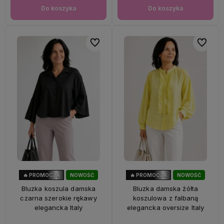
Do koszyka
Do koszyka
Do ulubionych
Do ulubi
🔥 PROMOCJA
NOWOŚĆ
🔥 PROMOCJA
NOWOŚĆ
40%
OKAZJA
33%
OKAZJA
Bluzka koszula damska
Bluzka damska żółta
czarna szerokie rękawy
koszulowa z falbaną
elegancka Italy
elegancka oversize Italy