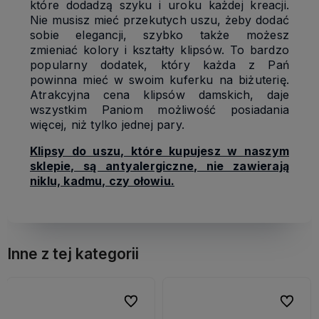
które dodadzą szyku i uroku każdej kreacji.
Nie musisz mieć przekutych uszu, żeby dodać
sobie elegancji, szybko także możesz
zmieniać kolory i kształty klipsów. To bardzo
popularny dodatek, który każda z Pań
powinna mieć w swoim kuferku na biżuterię.
Atrakcyjna cena klipsów damskich, daje
wszystkim Paniom możliwość posiadania
więcej, niż tylko jednej pary.
Klipsy do uszu, które kupujesz w naszym
sklepie, są antyalergiczne, nie zawierają
niklu, kadmu, czy ołowiu.
Inne z tej kategorii
bionych
bionych
Do ulubionych
Do ulubionych
Do ulubi
Do ulubi