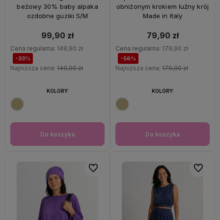
beżowy 30% baby alpaka
obniżonym krokiem luźny krój
ozdobne guziki S/M
Made in Italy
99,90 zł
79,90 zł
Cena regularna:
149,90 zł
Cena regularna:
179,90 zł
-33%
-56%
Najniższa cena:
149,90 zł
Najniższa cena:
179,90 zł
KOLORY:
KOLORY:
Do koszyka
Do koszyka
Do ulubionych
Do ulubi