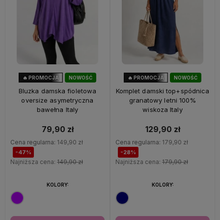
🔥 PROMOCJA
NOWOŚĆ
🔥 PROMOCJA
NOWOŚĆ
47%
OKAZJA
28%
OKAZJA
Bluzka damska fioletowa
Komplet damski top+spódnica
oversize asymetryczna
granatowy letni 100%
bawełna Italy
wiskoza Italy
79,90 zł
129,90 zł
Cena regularna:
149,90 zł
Cena regularna:
179,90 zł
-47%
-28%
Najniższa cena:
149,90 zł
Najniższa cena:
179,90 zł
KOLORY:
KOLORY: