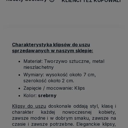
KLIENCI TEŻ KUPOWALI
Cena nie zawiera ewentualnych
kosztów płatności
Charakterystyka klipsów do uszu
sprzedawanych w naszym sklepie:
Materiał: Tworzywo sztuczne, metal
nieszlachetny
Wymiary: wysokość około 7 cm,
szerokość około 2 cm.
Zapięcie / mocowanie: Klips
Kolor:
srebrny
Klipsy do uszu
doskonale oddają styl, klasę i
charakter każdej nowoczesnej kobiety,
zawsze modne i w dobrym smaku, zawsze na
czasie i zawsze potrzebne. Eleganckie klipsy,