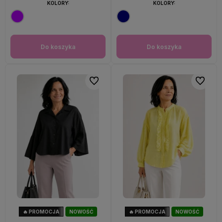
KOLORY:
KOLORY:
Do koszyka
Do koszyka
Do ulubionych
Do ulubi
🔥 PROMOCJA
NOWOŚĆ
🔥 PROMOCJA
NOWOŚĆ
40%
OKAZJA
33%
OKAZJA