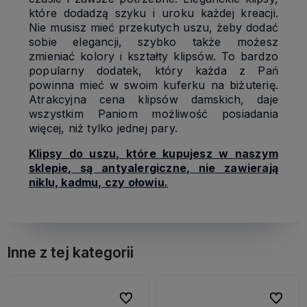
które dodadzą szyku i uroku każdej kreacji.
Nie musisz mieć przekutych uszu, żeby dodać
sobie elegancji, szybko także możesz
zmieniać kolory i kształty klipsów. To bardzo
popularny dodatek, który każda z Pań
powinna mieć w swoim kuferku na biżuterię.
Atrakcyjna cena klipsów damskich, daje
wszystkim Paniom możliwość posiadania
więcej, niż tylko jednej pary.
Klipsy do uszu, które kupujesz w naszym
sklepie, są antyalergiczne, nie zawierają
niklu, kadmu, czy ołowiu.
Inne z tej kategorii
bionych
bionych
Do ulubionych
Do ulubionych
Do ulubi
Do ulubi