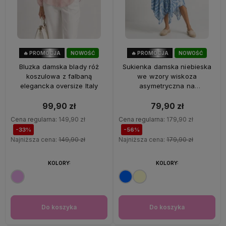
🔥 PROMOCJA
NOWOŚĆ
🔥 PROMOCJA
NOWOŚĆ
33%
OKAZJA
56%
OKAZJA
Bluzka damska blady róż
Sukienka damska niebieska
koszulowa z falbaną
we wzory wiskoza
elegancka oversize Italy
asymetryczna na
ramiączkach Italy
99,90 zł
79,90 zł
Cena regularna:
149,90 zł
Cena regularna:
179,90 zł
-33%
-56%
Najniższa cena:
149,90 zł
Najniższa cena:
179,90 zł
KOLORY:
KOLORY:
Do koszyka
Do koszyka