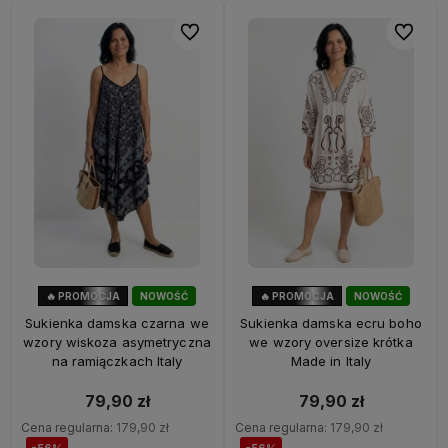
Do ulubionych
Do ulubi
🔥 PROMOCJA
NOWOŚĆ
🔥 PROMOCJA
NOWOŚĆ
56%
OKAZJA
56%
OKAZJA
Sukienka damska czarna we
Sukienka damska ecru boho
wzory wiskoza asymetryczna
we wzory oversize krótka
na ramiączkach Italy
Made in Italy
79,90 zł
79,90 zł
Cena regularna:
179,90 zł
Cena regularna:
179,90 zł
-56%
-56%