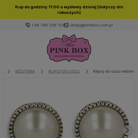
Kup do godziny 11:00 a wyślemy dzisiaj [dotyczy dni
roboczych]
+48 798 208 133
sklep@pinkbox.com.pl
Zaloguj się
Załóż konto
BIŻUTERIA
KLIPSY DO USZU
Klipsy do uszu srebrne 
Wybierz coś dla siebie z naszej aktualnej oferty lub
zaloguj się, aby przywrócić dodane produkty do listy
z poprzedniej sesji.