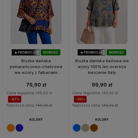
🔥 PROMOCJA
NOWOŚĆ
🔥 PROMOCJA
NOWOŚĆ
47%
OKAZJA
33%
OKAZJA
Bluzka damska
Bluzka damska beżowa we
pomarańczowo-chabrowa
wzory 100% len oversize
we wzory z falbanami
kieszenie Italy
oversize 100% wiskoza Italy
79,90 zł
99,90 zł
Cena regularna:
149,90 zł
Cena regularna:
149,90 zł
-47%
-33%
Najniższa cena:
149,90 zł
Najniższa cena:
149,90 zł
KOLORY:
KOLORY: