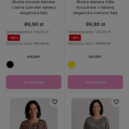
Bluzka koszula damska
Bluzka damska żółta
czarna szerokie rękawy
koszulowa z falbaną
elegancka Italy
elegancka oversize Italy
89,90 zł
99,90 zł
Cena regularna:
149,90 zł
Cena regularna:
149,90 zł
-40%
-33%
Najniższa cena:
149,90 zł
Najniższa cena:
149,90 zł
KOLORY:
KOLORY:
Do koszyka
Do koszyka
Do ulubionych
Do ulubi