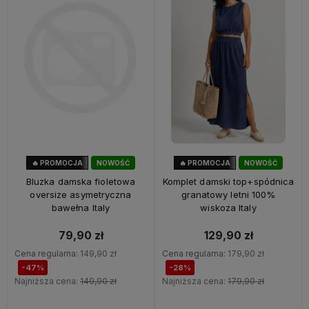
🔥 PROMOCJA
NOWOŚĆ
🔥 PROMOCJA
NOWOŚĆ
47%
OKAZJA
28%
OKAZJA
Bluzka damska fioletowa
Komplet damski top+spódnica
oversize asymetryczna
granatowy letni 100%
bawełna Italy
wiskoza Italy
79,90 zł
129,90 zł
Cena regularna:
149,90 zł
Cena regularna:
179,90 zł
-47%
-28%
Najniższa cena:
149,90 zł
Najniższa cena:
179,90 zł