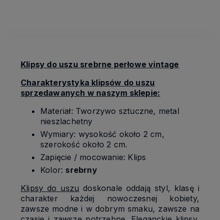
kosztów płatności
Klipsy do uszu srebrne perłowe vintage
Charakterystyka klipsów do uszu
sprzedawanych w naszym sklepie:
Materiał: Tworzywo sztuczne, metal
nieszlachetny
Wymiary: wysokość około 2 cm,
szerokość około 2 cm.
Zapięcie / mocowanie: Klips
Kolor:
srebrny
Klipsy do uszu
doskonale oddają styl, klasę i
charakter każdej nowoczesnej kobiety,
zawsze modne i w dobrym smaku, zawsze na
czasie i zawsze potrzebne. Eleganckie klipsy,