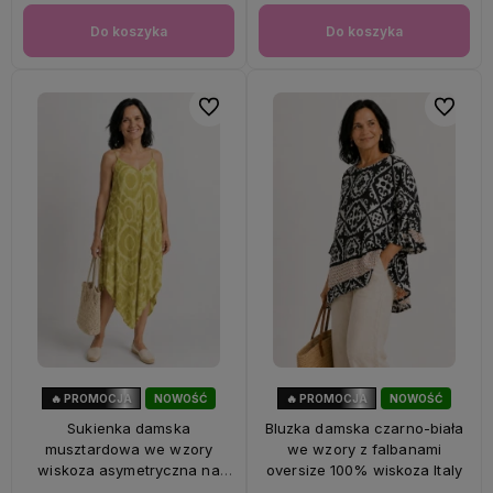
Do koszyka
Do koszyka
Do ulubionych
Do ulubi
🔥 PROMOCJA
NOWOŚĆ
🔥 PROMOCJA
NOWOŚĆ
56%
OKAZJA
47%
OKAZJA
Sukienka damska
Bluzka damska czarno-biała
musztardowa we wzory
we wzory z falbanami
wiskoza asymetryczna na
oversize 100% wiskoza Italy
ramiączkach Italy