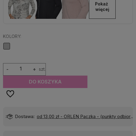
Pokaż 
więcej
KOLORY:
-
+
szt.
DO KOSZYKA
Dostawa:
od 13,00 zł
- ORLEN Paczka - (punkty odbioru)