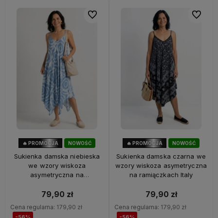
Do ulubionych
Do ulubi
🔥 PROMOCJA
NOWOŚĆ
🔥 PROMOCJA
NOWOŚĆ
56%
OKAZJA
56%
OKAZJA
Sukienka damska niebieska
Sukienka damska czarna we
we wzory wiskoza
wzory wiskoza asymetryczna
asymetryczna na
na ramiączkach Italy
ramiączkach Italy
79,90 zł
79,90 zł
Cena regularna:
179,90 zł
Cena regularna:
179,90 zł
-56%
-56%