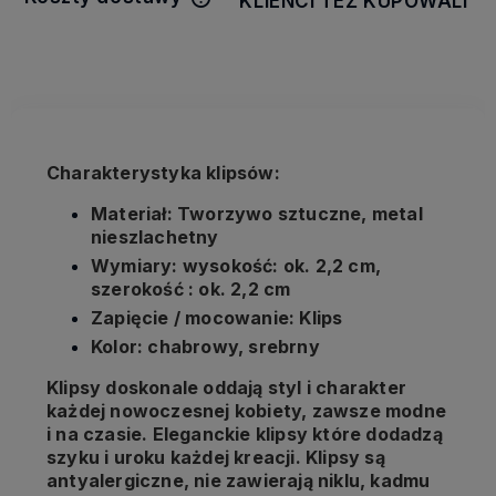
KLIENCI TEŻ KUPOWALI
Cena nie zawiera ewentualnych
kosztów płatności
Charakterystyka klipsów:
Materiał: Tworzywo sztuczne, metal
nieszlachetny
Wymiary: wysokość: ok. 2,2 cm,
szerokość : ok. 2,2 cm
Zapięcie / mocowanie: Klips
Kolor: chabrowy, srebrny
Klipsy doskonale oddają styl i charakter
każdej nowoczesnej kobiety, zawsze modne
i na czasie. Eleganckie klipsy które dodadzą
szyku i uroku każdej kreacji. Klipsy są
antyalergiczne, nie zawierają niklu, kadmu