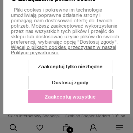
Pliki cookies i pokrewne im technologie
umożliwiają poprawne działanie strony i
STRONY INFORMACYJNE
pomagają nam dostosować ofertę do Twoich
potrzeb. Możesz zaakceptować wykorzystanie
przez nas wszystkich tych plików i przejść do
sklepu lub dostosować użycie plików do swoich
POMOC DLA KLIENTA
preferencji, wybierając opcję "Dostosuj zgody".
Więcej o plikach cookies przeczytasz w naszej
Polityce prywatności.
Zaakceptuj tylko niezbędne
Zawartość tej strony jest chroniona prawem autorskim - PINK BOX®
Dostosuj zgody
Zaakceptuj wszystkie
Sklep internetowy Shoper.pl
Szablon Shoper Modern 3.0™
od
GrowCommerce