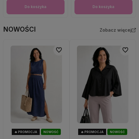
Do koszyka
Do koszyka
NOWOŚCI
Zobacz więcej
Do ulubionych
Do ulubi
🔥 PROMOCJA
NOWOŚĆ
🔥 PROMOCJA
NOWOŚĆ
28%
OKAZJA
40%
OKAZJA