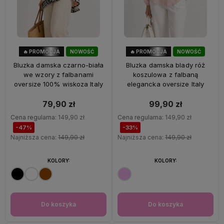
🔥 PROMOCJA
NOWOŚĆ
🔥 PROMOCJA
NOWOŚĆ
47%
OKAZJA
33%
OKAZJA
Bluzka damska czarno-biała
Bluzka damska blady róż
we wzory z falbanami
koszulowa z falbaną
oversize 100% wiskoza Italy
elegancka oversize Italy
79,90 zł
99,90 zł
Cena regularna:
149,90 zł
Cena regularna:
149,90 zł
-47%
-33%
Najniższa cena:
149,90 zł
Najniższa cena:
149,90 zł
KOLORY:
KOLORY:
Do koszyka
Do koszyka