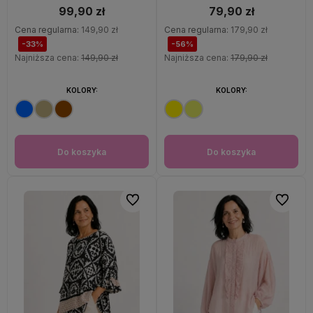
99,90 zł
79,90 zł
Cena regularna:
149,90 zł
Cena regularna:
179,90 zł
-33%
-56%
Najniższa cena:
149,90 zł
Najniższa cena:
179,90 zł
KOLORY:
KOLORY:
Do koszyka
Do koszyka
Do ulubionych
Do ulubi