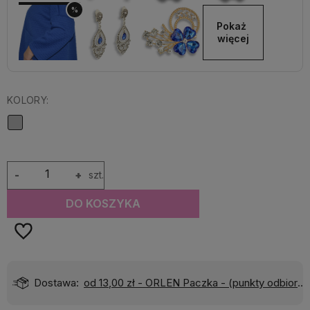
%
Pokaż 
więcej
KOLORY:
-
+
szt.
DO KOSZYKA
Dostawa:
od 13,00 zł
- ORLEN Paczka - (punkty odbioru)