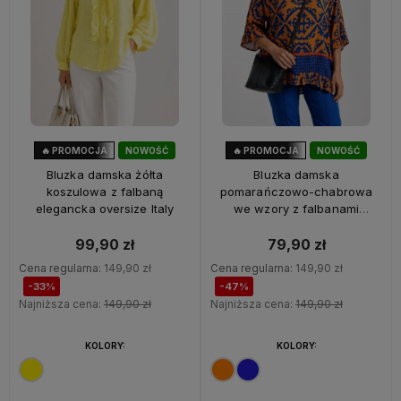
🔥 PROMOCJA
NOWOŚĆ
🔥 PROMOCJA
NOWOŚĆ
33%
OKAZJA
47%
OKAZJA
Bluzka damska żółta
Bluzka damska
koszulowa z falbaną
pomarańczowo-chabrowa
elegancka oversize Italy
we wzory z falbanami
oversize 100% wiskoza Italy
99,90 zł
79,90 zł
Cena regularna:
149,90 zł
Cena regularna:
149,90 zł
-33%
-47%
Najniższa cena:
149,90 zł
Najniższa cena:
149,90 zł
KOLORY:
KOLORY: