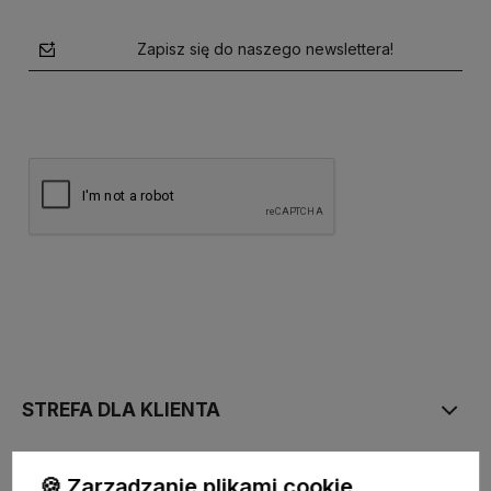
Zapisz się do naszego newslettera!
polityce prywatności
STREFA DLA KLIENTA
PŁATNOŚĆ I DOSTAWA
🍪 Zarządzanie plikami cookie