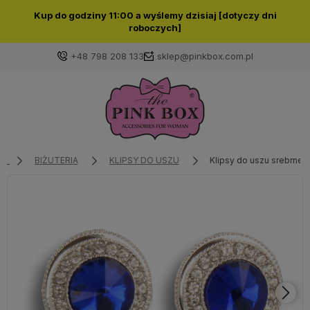
Kup do godziny 11:00 a wyślemy dzisiaj [dotyczy dni
roboczych]
+48 798 208 133
sklep@pinkbox.com.pl
Zaloguj się
Załóż konto
BIŻUTERIA
KLIPSY DO USZU
Klipsy do uszu srebrne, 
Wybierz coś dla siebie z naszej aktualnej oferty lub
zaloguj się, aby przywrócić dodane produkty do listy
z poprzedniej sesji.