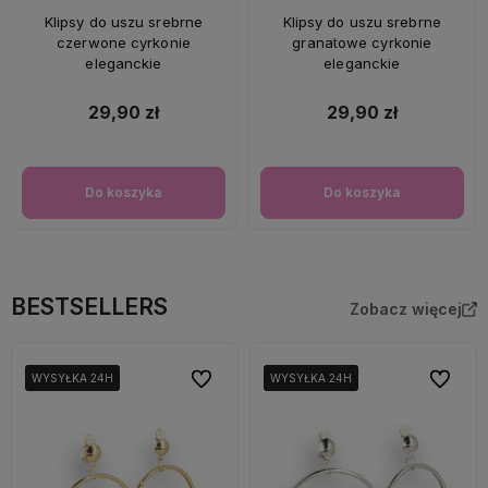
Klipsy do uszu srebrne
Klipsy do uszu srebrne
czerwone cyrkonie
granatowe cyrkonie
eleganckie
eleganckie
29,90 zł
29,90 zł
Do koszyka
Do koszyka
BESTSELLERS
Zobacz więcej
Do ulubionych
Do ulubi
WYSYŁKA 24H
WYSYŁKA 24H
WYSYŁKA 24H
WYSYŁKA 24H
WYSYŁKA 24H
WYSYŁKA 24H