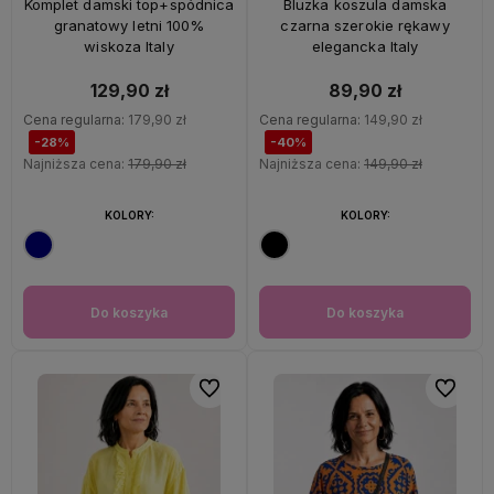
Komplet damski top+spódnica
Bluzka koszula damska
granatowy letni 100%
czarna szerokie rękawy
wiskoza Italy
elegancka Italy
129,90 zł
89,90 zł
Cena regularna:
179,90 zł
Cena regularna:
149,90 zł
-28%
-40%
Najniższa cena:
179,90 zł
Najniższa cena:
149,90 zł
KOLORY:
KOLORY:
Do koszyka
Do koszyka
Do ulubionych
Do ulubi