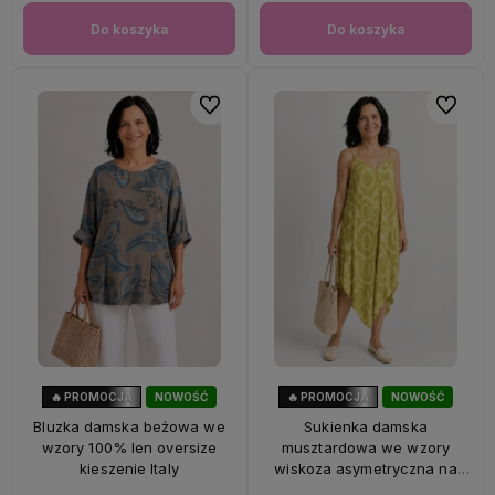
Do koszyka
Do koszyka
Do ulubionych
Do ulubi
🔥 PROMOCJA
NOWOŚĆ
🔥 PROMOCJA
NOWOŚĆ
33%
OKAZJA
56%
OKAZJA
Bluzka damska beżowa we
Sukienka damska
wzory 100% len oversize
musztardowa we wzory
kieszenie Italy
wiskoza asymetryczna na
ramiączkach Italy