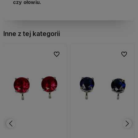
czy ołowiu.
Inne z tej kategorii
bionych
bionych
Do ulubionych
Do ulubionych
Do ulubi
Do ulubi