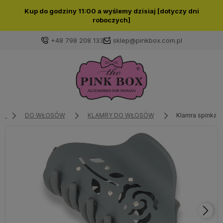
Kup do godziny 11:00 a wyślemy dzisiaj [dotyczy dni
roboczych]
+48 798 208 133
sklep@pinkbox.com.pl
Zaloguj się
Załóż konto
DO WŁOSÓW
KLAMRY DO WŁOSÓW
Klamra spinka 
Wybierz coś dla siebie z naszej aktualnej oferty lub
zaloguj się, aby przywrócić dodane produkty do listy
z poprzedniej sesji.