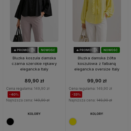
🔥 PROMOCJA
NOWOŚĆ
🔥 PROMOCJA
NOWOŚĆ
40%
OKAZJA
33%
OKAZJA
Bluzka koszula damska
Bluzka damska żółta
czarna szerokie rękawy
koszulowa z falbaną
elegancka Italy
elegancka oversize Italy
89,90 zł
99,90 zł
Cena regularna:
149,90 zł
Cena regularna:
149,90 zł
-40%
-33%
Najniższa cena:
149,90 zł
Najniższa cena:
149,90 zł
KOLORY:
KOLORY: