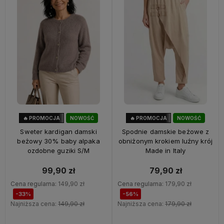
🔥 PROMOCJA
NOWOŚĆ
🔥 PROMOCJA
NOWOŚĆ
33%
OKAZJA
56%
OKAZJA
Sweter kardigan damski
Spodnie damskie beżowe z
beżowy 30% baby alpaka
obniżonym krokiem luźny krój
ozdobne guziki S/M
Made in Italy
99,90 zł
79,90 zł
Cena regularna:
149,90 zł
Cena regularna:
179,90 zł
-33%
-56%
Najniższa cena:
149,90 zł
Najniższa cena:
179,90 zł