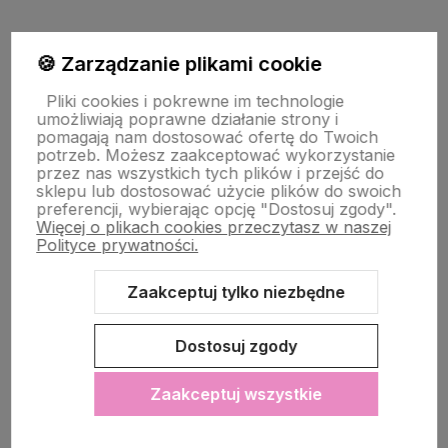
PŁATNOŚĆ I DOSTAWA
🍪 Zarządzanie plikami cookie
Pliki cookies i pokrewne im technologie
umożliwiają poprawne działanie strony i
STRONY INFORMACYJNE
pomagają nam dostosować ofertę do Twoich
potrzeb. Możesz zaakceptować wykorzystanie
przez nas wszystkich tych plików i przejść do
sklepu lub dostosować użycie plików do swoich
POMOC DLA KLIENTA
preferencji, wybierając opcję "Dostosuj zgody".
Więcej o plikach cookies przeczytasz w naszej
Polityce prywatności.
Zaakceptuj tylko niezbędne
Zawartość tej strony jest chroniona prawem autorskim - PINK BOX®
Dostosuj zgody
Zaakceptuj wszystkie