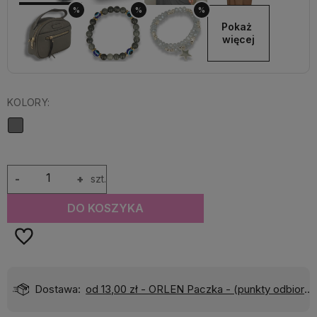
%
%
%
Pokaż 
więcej
KOLORY:
-
+
szt.
DO KOSZYKA
Dostawa:
od 13,00 zł
- ORLEN Paczka - (punkty odbioru)