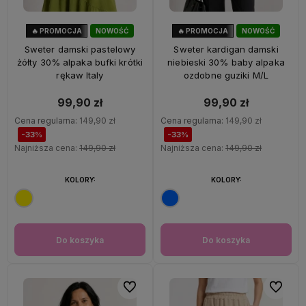
🔥 PROMOCJA
NOWOŚĆ
🔥 PROMOCJA
NOWOŚĆ
33%
OKAZJA
33%
OKAZJA
Sweter damski pastelowy
Sweter kardigan damski
żółty 30% alpaka bufki krótki
niebieski 30% baby alpaka
rękaw Italy
ozdobne guziki M/L
99,90 zł
99,90 zł
Cena regularna:
149,90 zł
Cena regularna:
149,90 zł
-33%
-33%
Najniższa cena:
149,90 zł
Najniższa cena:
149,90 zł
KOLORY:
KOLORY:
Do koszyka
Do koszyka
Do ulubionych
Do ulubi