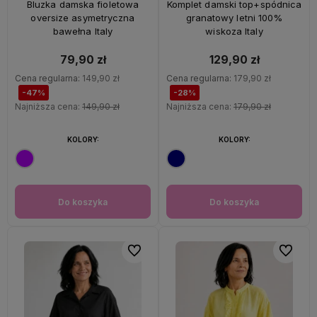
Bluzka damska fioletowa
Komplet damski top+spódnica
oversize asymetryczna
granatowy letni 100%
bawełna Italy
wiskoza Italy
79,90 zł
129,90 zł
Cena regularna:
149,90 zł
Cena regularna:
179,90 zł
-47%
-28%
Najniższa cena:
149,90 zł
Najniższa cena:
179,90 zł
KOLORY:
KOLORY:
Do koszyka
Do koszyka
Do ulubionych
Do ulubi