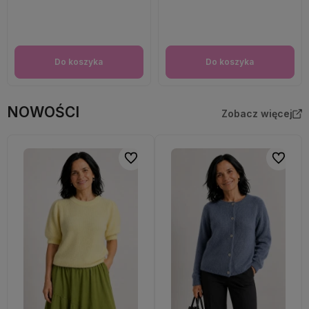
Do koszyka
Do koszyka
NOWOŚCI
Zobacz więcej
Do ulubionych
Do ulubi