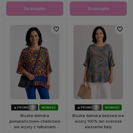
Do koszyka
Do koszyka
Do ulubionych
Do ulubi
🔥 PROMOCJA
NOWOŚĆ
🔥 PROMOCJA
NOWOŚĆ
47%
OKAZJA
33%
OKAZJA
Bluzka damska
Bluzka damska beżowa we
pomarańczowo-chabrowa
wzory 100% len oversize
we wzory z falbanami
kieszenie Italy
oversize 100% wiskoza Italy