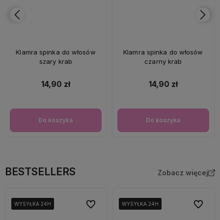
Klamra spinka do włosów
Klamra spinka do włosów
szary krab
czarny krab
14,90 zł
14,90 zł
Do koszyka
Do koszyka
BESTSELLERS
Zobacz więcej
Do ulubionych
Do ulubi
WYSYŁKA 24H
WYSYŁKA 24H
WYSYŁKA 24H
WYSYŁKA 24H
WYSYŁKA 24H
WYSYŁKA 24H