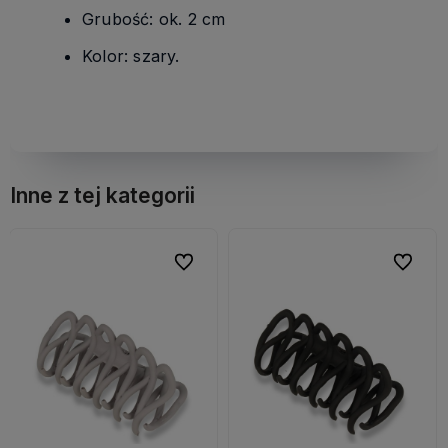
Grubość: ok. 2 cm
Kolor: szary.
Inne z tej kategorii
bionych
bionych
Do ulubionych
Do ulubionych
Do ulubi
Do ulubi