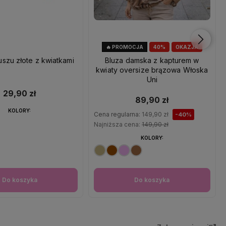
🔥 PROMOCJA
40%
OKAZJA
uszu złote z kwiatkami
Bluza damska z kapturem w
kwiaty oversize brązowa Włoska
Uni
29,90 zł
89,90 zł
KOLORY:
Cena regularna:
149,90 zł
-40%
Najniższa cena:
149,90 zł
KOLORY:
Do koszyka
Do koszyka