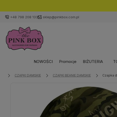
+48 798 208 133
sklep@pinkbox.com.pl
NOWOŚCI
Promocje
BIŻUTERIA
T
CZAPKI DAMSKIE
CZAPKI BEANIE DAMSKIE
Czapka d