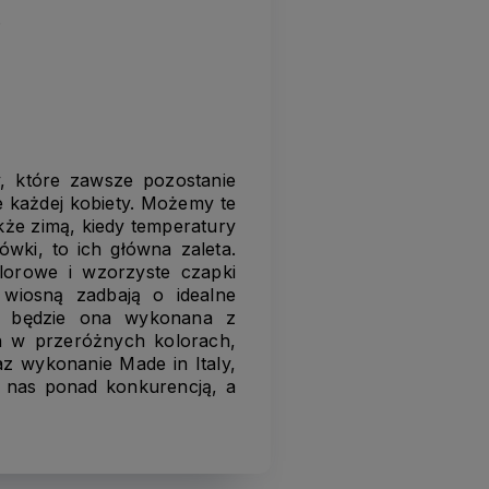
.
, które zawsze pozostanie
e każdej kobiety. Możemy te
akże zimą, kiedy temperatury
ówki, to ich główna zaleta.
olorowe i wzorzyste czapki
wiosną zadbają o idealne
e będzie ona wykonana z
ch w przeróżnych kolorach,
az wykonanie Made in Italy,
a nas ponad konkurencją, a