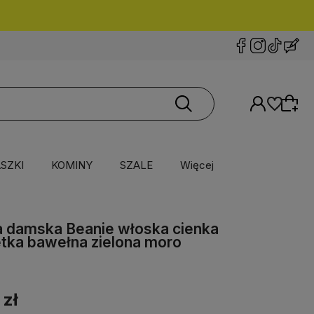
urier DPD
20 PLN
SZKI
KOMINY
SZALE
Więcej
 damska Beanie włoska cienka
tka bawełna zielona moro
 zł