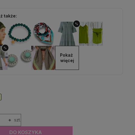
ź także:
%
%
Pokaż 
więcej
+
szt.
DO KOSZYKA