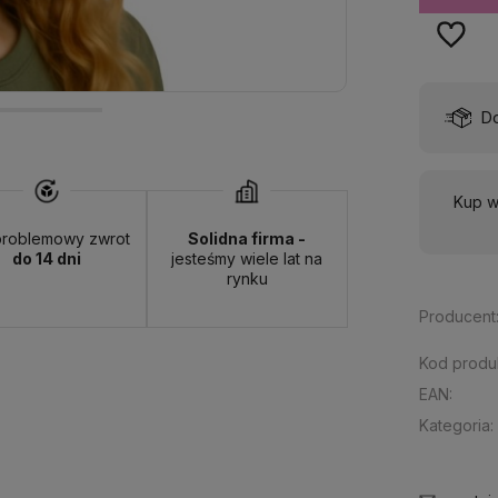
wa:
od 13,00 zł
- ORLEN Paczka - (punkty odbioru)
Kup w 
roblemowy zwrot
Solidna firma -
do 14 dni
jesteśmy wiele lat na
rynku
Producent
Kod produ
EAN:
Kategoria: