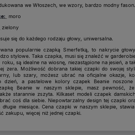
odukowana we Włoszech, we wzory, bardzo modny fason
ce:
moro
:
zielony
uje się do każdego rodzaju głowy, uniwersalna.
zwana popularnie czapką Smerfetką, to nakrycie głowy
zo stylowe. Taka czapka, musi się znaleźć w garderobi
 roku, są idealne na wiosnę, niezastąpione na jesień, a t
ej zera. Możliwość dobrana takiej czapki do swojej styl
arny, lub szary, możesz ubrać na oficjalne okazje, k
 dzień, a pastelowe kolory czapek Beanie noszone 
czapkę Beanie w naszym sklepie, masz pewność, ż
także starannie zszyta. Kilkaset modeli czapek damski
brać coś dla siebie. Niepowtarzalny design tej czapki or
 długie miesiące. Cena czapki w naszym sklepie, stawi
 zakupu, więcej niż jednej czapki.