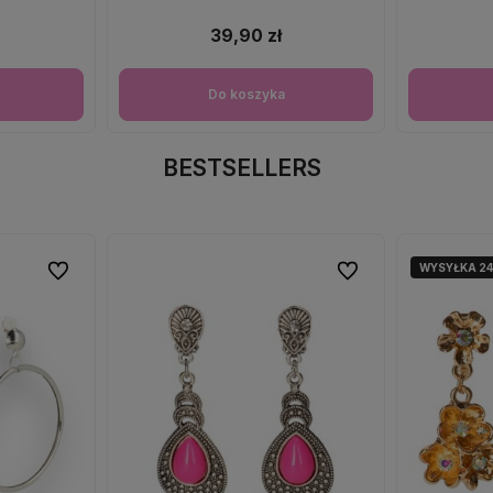
39,90 zł
Do koszyka
BESTSELLERS
WYSYŁKA 2
Do ulubionych
Do ulubionych