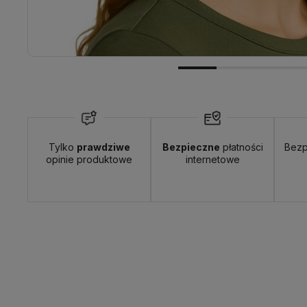
Wyślemy do Ciebie w:
24 godziny
Dosta
Tylko
prawdziwe
Bezpieczne
płatności
Bezp
opinie produktowe
internetowe