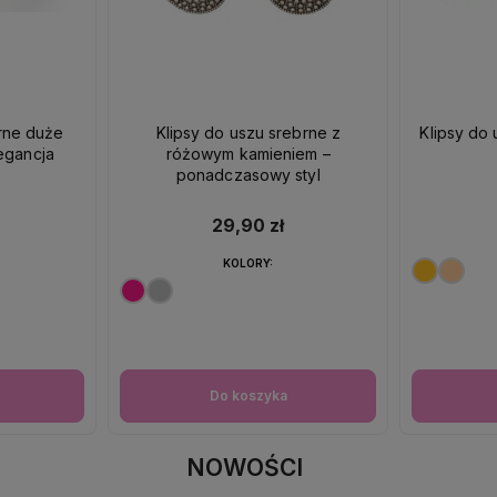
brne duże
Klipsy do uszu srebrne z
Klipsy do 
egancja
różowym kamieniem –
ponadczasowy styl
29,90 zł
KOLORY:
Do koszyka
NOWOŚCI