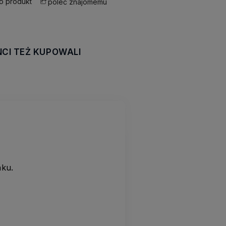
 o produkt
poleć znajomemu
NCI TEŻ KUPOWALI
awiera ewentualnych
tności
nku.