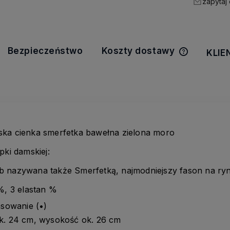
zapytaj
Bezpieczeństwo
Koszty dostawy
KLIE
Cena nie z
kosztów pła
ka cienka smerfetka bawełna zielona moro
pki damskiej:
ub nazywana także Smerfetką, najmodniejszy fason na ry
%, 3 elastan %
asowanie (•)
k. 24 cm, wysokość ok. 26 cm