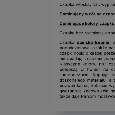
Czapka włoska, tzn. wypr
Dominujący wzór na czap
Dominujące kolory czapki
Czapka bez rozmiaru, dopas
Czapka
damska Beanie
, 
ponadczasowe, a także bard
czapki nosić o każdej porze
nie spadają znacznie poniż
Klasyczne kolory, np.: cz
polepszą Ci humor na co
samopoczucie. Kupując 
doskonałego materiału, a 
pozwoli każdej kobiecie wy
gwarantują zadowolenie na
także daje Paniom możliwość