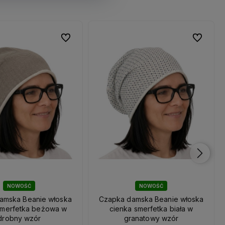
Do ulubionych
Do ulubionych
Do ulubio
Do ulubio
NOWOŚĆ
NOWOŚĆ
amska Beanie włoska
Czapka damska Beanie włoska
smerfetka beżowa w
cienka smerfetka biała w
drobny wzór
granatowy wzór