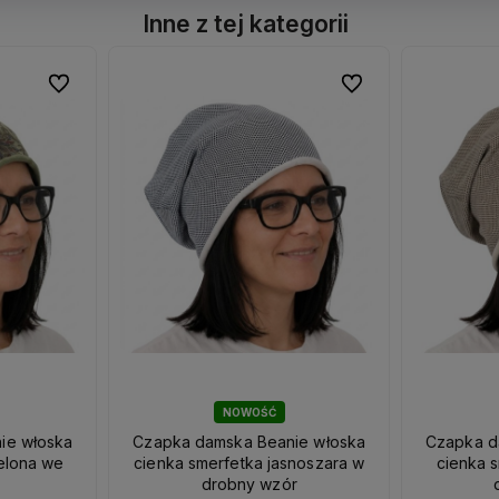
Inne z tej kategorii
Do ulubionych
Do ulubionych
Do ulubionych
Do ulubionych
NOWOŚĆ
ie włoska
Czapka damska Beanie włoska
Czapka d
ielona we
cienka smerfetka jasnoszara w
cienka 
drobny wzór