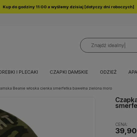
ORLEN Paczka
13 PLN,
Inpost PACZKOMATY
16 PLN,
K
OREBKI I PLECAKI
CZAPKI DAMSKIE
ODZIEŻ
APA
amska Beanie włoska cienka smerfetka bawełna zielona moro
Czapka
smerfe
CENA:
39,90