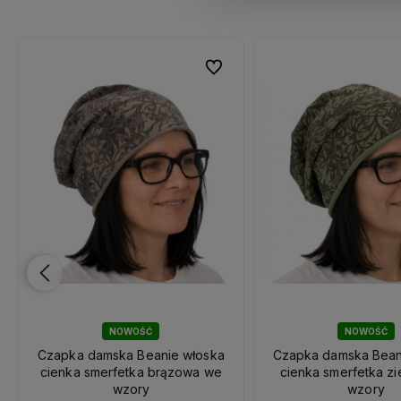
ubionych
ubionych
Do ulubionych
Do ulubionych
NOWOŚĆ
NOWOŚĆ
Czapka damska Beanie włoska
Czapka damska Bean
cienka smerfetka brązowa we
cienka smerfetka z
wzory
wzory