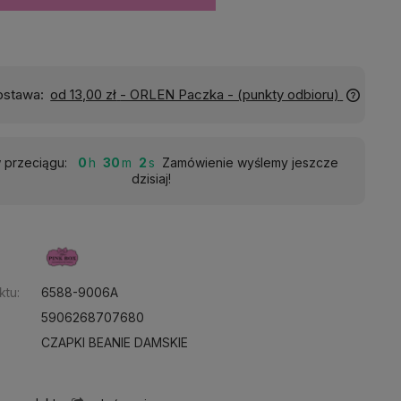
Wyślemy do Ciebie w:
24 godziny
przeciągu:
0
29
59
Zamówienie wyślemy jeszcze
dzisiaj!
:
ktu:
6588-9006A
5906268707680
CZAPKI BEANIE DAMSKIE