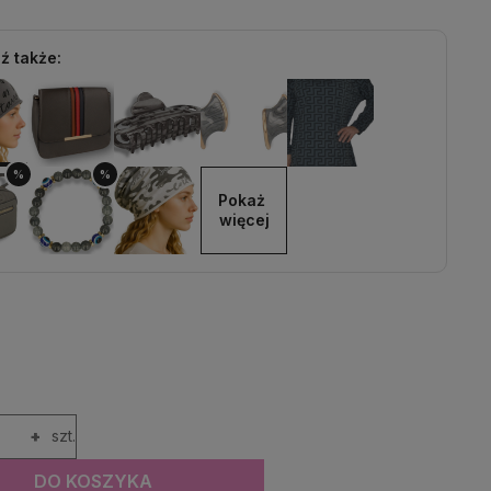
ź także:
%
%
Pokaż 
więcej
+
szt.
DO KOSZYKA