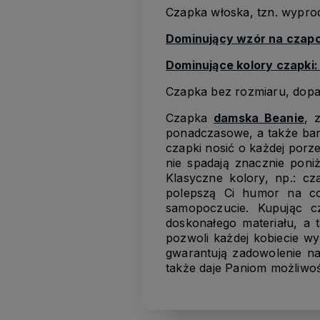
Czapka włoska, tzn. wypr
Dominujący wzór na czap
Dominujące kolory czapki
Czapka bez rozmiaru, dopas
Czapka
damska Beanie
, 
ponadczasowe, a także bard
czapki nosić o każdej porze
nie spadają znacznie poniż
Klasyczne kolory, np.: cz
polepszą Ci humor na co
samopoczucie. Kupując 
doskonałego materiału, a 
pozwoli każdej kobiecie wy
gwarantują zadowolenie na
także daje Paniom możliwość