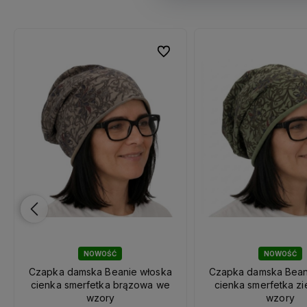
ubionych
ubionych
Do ulubionych
Do ulubionych
NOWOŚĆ
NOWOŚĆ
Czapka damska Beanie włoska
Czapka damska Bean
cienka smerfetka brązowa we
cienka smerfetka z
wzory
wzory