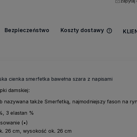
zapytaj
Bezpieczeństwo
Koszty dostawy
KLIE
Cena nie z
kosztów pła
ka cienka smerfetka bawełna szara z napisami
pki damskiej:
ub nazywana także Smerfetką, najmodniejszy fason na ry
%, 3 elastan %
asowanie (•)
k. 26 cm, wysokość ok. 26 cm