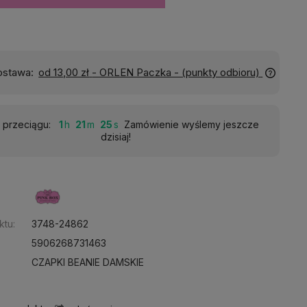
Wyślemy do Ciebie w:
24 godziny
 przeciągu:
1
21
23
Zamówienie wyślemy jeszcze
dzisiaj!
:
ktu:
3748-24862
5906268731463
CZAPKI BEANIE DAMSKIE