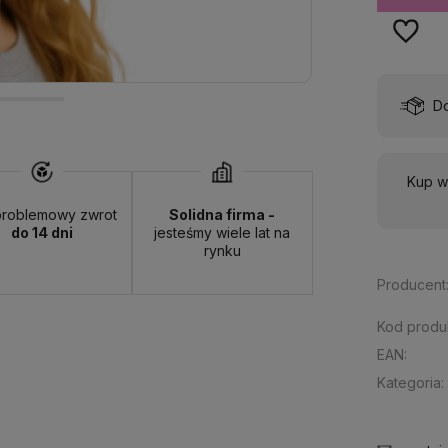
wa:
od 13,00 zł
- ORLEN Paczka - (punkty odbioru)
Kup w
roblemowy zwrot
Solidna firma -
do 14 dni
jesteśmy wiele lat na
rynku
Producent
Kod produ
EAN:
Kategoria: