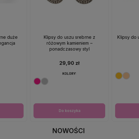
brne duże
Klipsy do uszu srebrne z
Klipsy do 
egancja
różowym kamieniem –
ponadczasowy styl
29,90 zł
KOLORY:
Do koszyka
NOWOŚCI