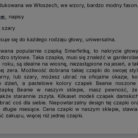
odukowana we Włoszech, we wzory, bardzo modny fason
ce:
napisy
:
szary
uje się do każdego rodzaju głowy, uniwersalna.
zwana popularnie czapką Smerfetką, to nakrycie głowy
zo stylowe. Taka czapka, musi się znaleźć w garderobi
 roku, są idealne na wiosnę, niezastąpione na jesień, a t
ej zera. Możliwość dobrana takiej czapki do swojej styl
arny, lub szary, możesz ubrać na oficjalne okazje, k
 dzień, a pastelowe kolory czapek Beanie noszone 
czapkę Beanie w naszym sklepie, masz pewność, ż
także starannie zszyta. Kilkaset modeli czapek damski
brać coś dla siebie. Niepowtarzalny design tej czapki or
 długie miesiące. Cena czapki w naszym sklepie, stawi
 zakupu, więcej niż jednej czapki.