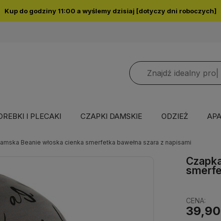
Kup do godziny 11:00 a wyślemy dzisiaj [dotyczy dni roboczych]
OREBKI I PLECAKI
CZAPKI DAMSKIE
ODZIEŻ
APA
amska Beanie włoska cienka smerfetka bawełna szara z napisami
Czapka
smerfe
CENA:
39,90