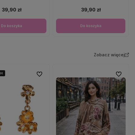
39,90 zł
39,90 zł
Do koszyka
Do koszyka
Zobacz więcej
4H
4H
Do ulubionych
Do ulubio