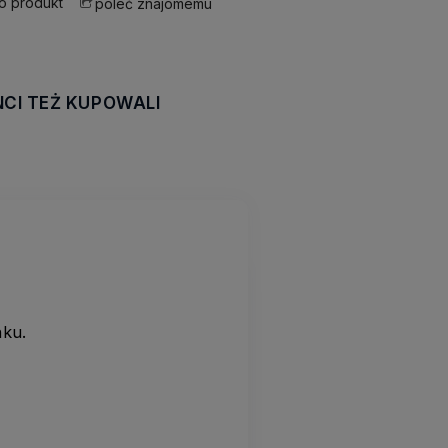
 o produkt
poleć znajomemu
NCI TEŻ KUPOWALI
awiera ewentualnych
tności
nku.