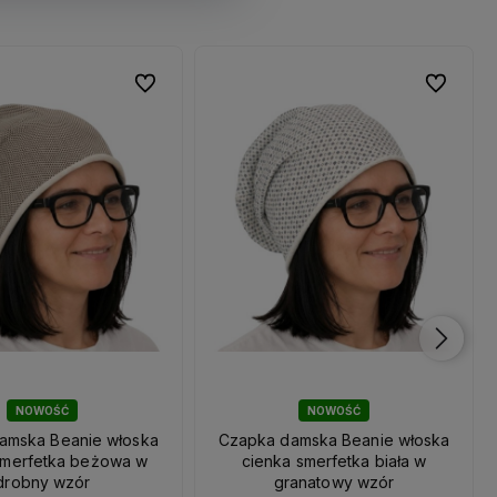
Do ulubionych
Do ulubionych
Do ulubio
Do ulubio
NOWOŚĆ
NOWOŚĆ
amska Beanie włoska
Czapka damska Beanie włoska
smerfetka beżowa w
cienka smerfetka biała w
drobny wzór
granatowy wzór