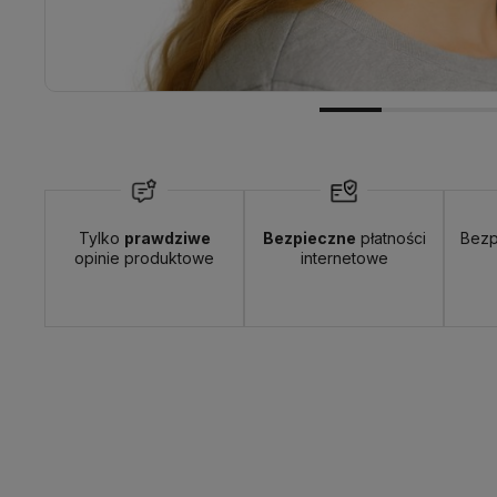
Wyślemy do Ciebie w:
24 godziny
Dosta
Tylko
prawdziwe
Bezpieczne
płatności
Bezp
opinie produktowe
internetowe