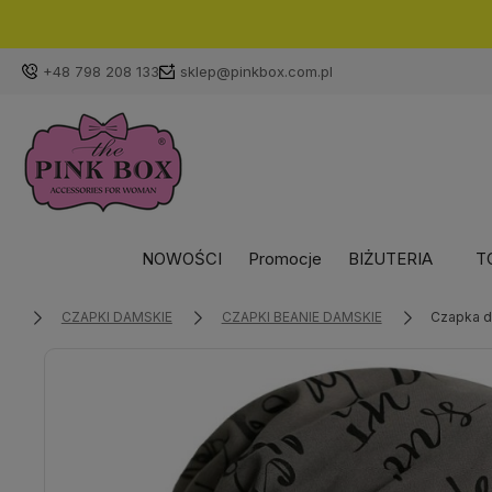
+48 798 208 133
sklep@pinkbox.com.pl
NOWOŚCI
Promocje
BIŻUTERIA
T
CZAPKI DAMSKIE
CZAPKI BEANIE DAMSKIE
Czapka d