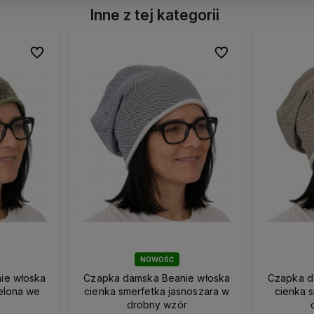
Inne z tej kategorii
Do ulubionych
Do ulubionych
Do ulubionych
Do ulubionych
NOWOŚĆ
ie włoska
Czapka damska Beanie włoska
Czapka d
ielona we
cienka smerfetka jasnoszara w
cienka 
drobny wzór