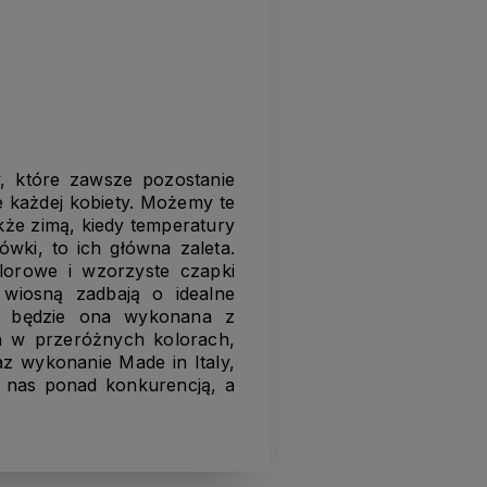
.
, które zawsze pozostanie
e każdej kobiety. Możemy te
akże zimą, kiedy temperatury
ówki, to ich główna zaleta.
olorowe i wzorzyste czapki
wiosną zadbają o idealne
e będzie ona wykonana z
ch w przeróżnych kolorach,
az wykonanie Made in Italy,
a nas ponad konkurencją, a