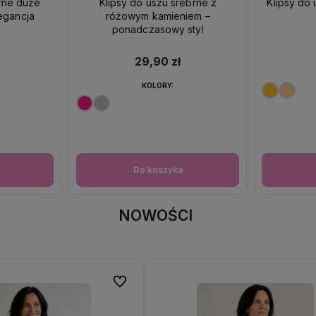
brne duże
Klipsy do uszu srebrne z
Klipsy do 
egancja
różowym kamieniem –
ponadczasowy styl
29,90 zł
KOLORY:
Do koszyka
NOWOŚCI
Do ulubionych