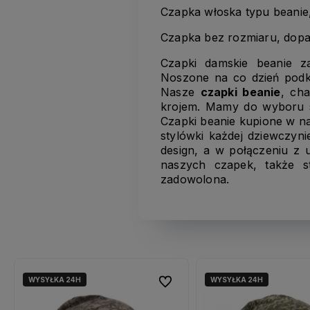
Czapka włoska typu beanie
Czapka bez rozmiaru, dopas
Czapki damskie beanie za
Noszone na co dzień podkr
Nasze
czapki beanie
, ch
krojem. Mamy do wyboru se
Czapki beanie kupione w na
stylówki każdej dziewczyn
design, a w połączeniu z u
naszych czapek, także s
zadowolona.
WYSYŁKA 24H
WYSYŁKA 24H
ubionych
ubionych
Do ulubionych
Do ulubionych