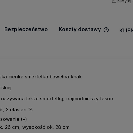
zapytaj
Bezpieczeństwo
Koszty dostawy
KLIE
Cena nie z
kosztów pła
ka cienka smerfetka bawełna khaki
skiej:
 nazywana także smerfetką, najmodniejszy fason.
%, 3 elastan %
asowanie (•)
k. 26 cm, wysokość ok. 28 cm