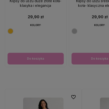
Klipsy do uszu duże złote koła-
Klipsy do uszu sre
klasyka i elegancja
koła- klasyczna el
29,90 zł
29,90 zł
KOLORY:
KOLORY:
Do koszyka
Do koszyka
Do ulubionych