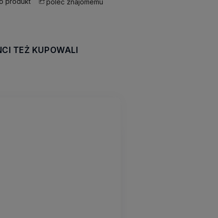
 o produkt
poleć znajomemu
NCI TEŻ KUPOWALI
awiera ewentualnych
tności