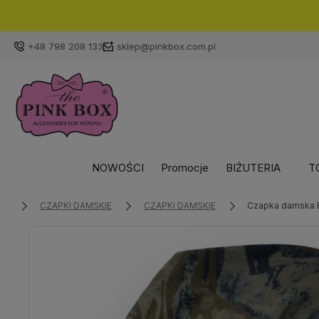
+48 798 208 133
sklep@pinkbox.com.pl
NOWOŚCI
Promocje
BIŻUTERIA
T
CZAPKI DAMSKIE
CZAPKI DAMSKIE
Czapka damska B