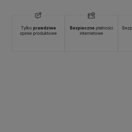
Tylko
prawdziwe
Bezpieczne
płatności
Bezp
Wyślemy do Ciebie w:
24 godziny
Dosta
opinie produktowe
internetowe