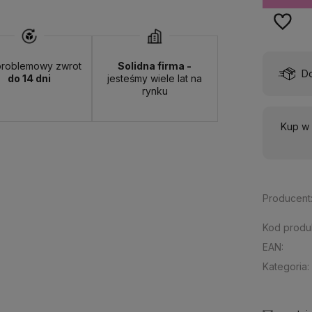
roblemowy zwrot
Solidna firma -
wa:
od 13,00 zł
- ORLEN Paczka - (punkty odbioru)
do 14 dni
jesteśmy wiele lat na
rynku
Kup w 
Producent
Kod produ
EAN:
Kategoria: