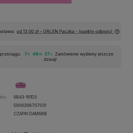
Wyślemy do Ciebie w:
24 godziny
przeciągu:
7
48
35
Zamówienie wyślemy jeszcze
dzisiaj!
:
ktu:
6B43-161D3
5906268707031
CZAPKI DAMSKIE