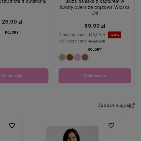
uszu złote z kwiatkami
Bluza damska z kapturem w
kwiaty oversize brązowa Włoska
Uni
29,90 zł
89,90 zł
KOLORY:
Cena regularna:
149,90 zł
-40%
Najniższa cena:
149,90 zł
KOLORY:
Do koszyka
Do koszyka
Zobacz więcej
Do ulubionych
Do ulubionych