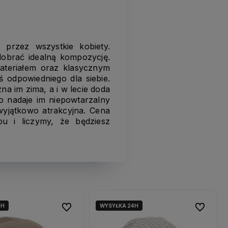
 przez wszystkie kobiety.
dobrać idealną kompozycję.
materiałem oraz klasycznym
 odpowiedniego dla siebie.
na im zima, a i w lecie doda
o nadaje im niepowtarzalny
 wyjątkowo atrakcyjna. Cena
u i liczymy, że będziesz
4H
WYSYŁKA 24H
Do ulubionych
Do ulubionych
Do ulubio
Do ulubio