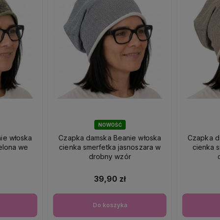
NOWOŚĆ
ie włoska
Czapka damska Beanie włoska
Czapka d
ielona we
cienka smerfetka jasnoszara w
cienka 
drobny wzór
39,90 zł
Do koszyka