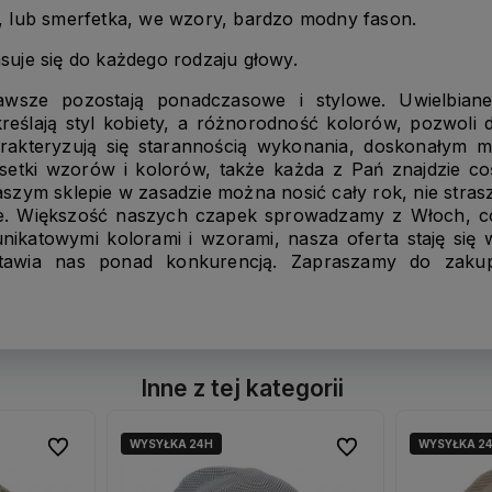
, lub smerfetka, we wzory, bardzo modny fason.
uje się do każdego rodzaju głowy.
wsze pozostają ponadczasowe i stylowe. Uwielbiane
eślają styl kobiety, a różnorodność kolorów, pozwoli 
arakteryzują się starannością wykonania, doskonałym 
tki wzorów i kolorów, także każda z Pań znajdzie coś
szym sklepie w zasadzie można nosić cały rok, nie strasz
ie. Większość naszych czapek sprowadzamy z Włoch, c
nikatowymi kolorami i wzorami, nasza oferta staję się
tawia nas ponad konkurencją. Zapraszamy do zakup
Inne z tej kategorii
WYSYŁKA 24H
WYSYŁKA 2
Do ulubionych
Do ulubionych
Do ulubionych
Do ulubionych