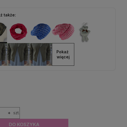
ź także:
Pokaż 
więcej
+
szt.
DO KOSZYKA