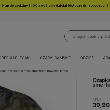
Kup do godziny 11:00 a wyślemy dzisiaj [dotyczy dni roboczych]
OREBKI I PLECAKI
CZAPKI DAMSKIE
ODZIEŻ
APA
eanie włoska cienka smerfetka bawełna khaki
Czapka
smerfe
CENA:
39,90