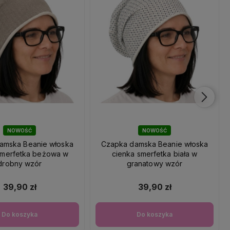
NOWOŚĆ
NOWOŚĆ
amska Beanie włoska
Czapka damska Beanie włoska
smerfetka beżowa w
cienka smerfetka biała w
drobny wzór
granatowy wzór
39,90 zł
39,90 zł
Do koszyka
Do koszyka