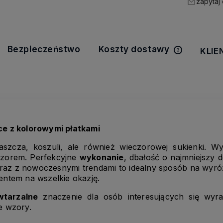
zapytaj
Bezpieczeństwo
Koszty dostawy
KLIE
Cena nie z
kosztów pła
ce z kolorowymi płatkami
aszcza, koszuli, ale również wieczorowej sukienki. W
orem. Perfekcyjne
wykonanie
, dbałość o najmniejszy d
wraz z nowoczesnymi trendami to idealny sposób na wyróż
ntem na wszelkie okazję.
wtarzalne
znaczenie dla osób interesujących się wyr
e wzory.