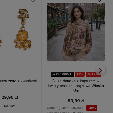
🔥 PROMOCJA
40%
OKAZJA
uszu złote z kwiatkami
Bluza damska z kapturem w
kwiaty oversize brązowa Włoska
Uni
29,90 zł
89,90 zł
KOLORY:
Cena regularna:
149,90 zł
-40%
Najniższa cena:
149,90 zł