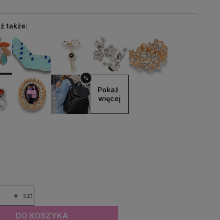
ź także:
%
Pokaż 
więcej
+
szt.
DO KOSZYKA