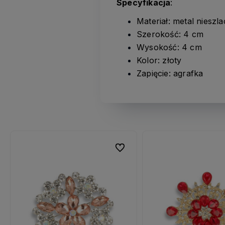
Specyfikacja
:
Materiał: metal nieszl
Szerokość: 4 cm
Wysokość: 4 cm
Kolor: złoty
Zapięcie: agrafka
ubionych
ubionych
Do ulubionych
Do ulubionych