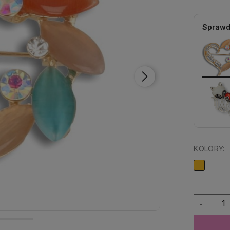
Sprawd
KOLORY:
-