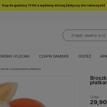
Kup do godziny 11:00 a wyślemy dzisiaj [dotyczy dni roboczych]
OREBKI I PLECAKI
CZAPKI DAMSKIE
ODZIEŻ
APA
 serce z kolorowymi płatkami
Broszk
płatka
CENA:
29,90