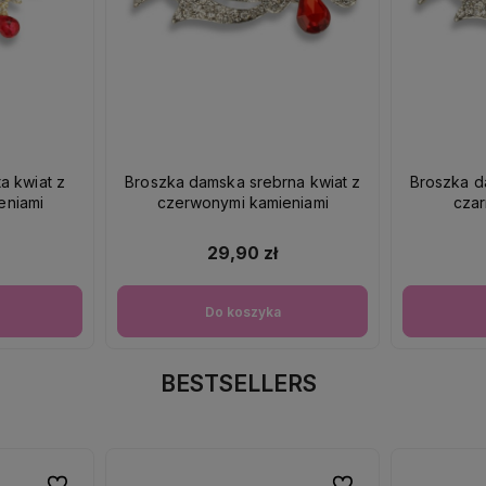
a kwiat z
Broszka damska srebrna kwiat z
Broszka d
eniami
czerwonymi kamieniami
czar
29,90 zł
Do koszyka
BESTSELLERS
Do ulubionych
Do ulubionych