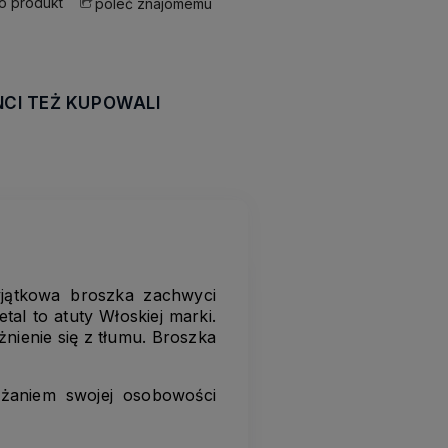
 o produkt
poleć znajomemu
NCI TEŻ KUPOWALI
awiera ewentualnych
tności
yjątkowa broszka zachwyci
etal to atuty Włoskiej marki.
nienie się z tłumu. Broszka
ażaniem swojej osobowości