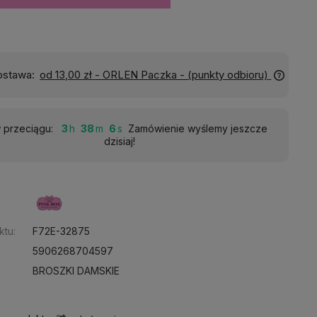
Wyślemy do Ciebie w:
24 godziny
 przeciągu:
3
38
5
Zamówienie wyślemy jeszcze
dzisiaj!
:
ktu:
F72E-32875
5906268704597
BROSZKI DAMSKIE