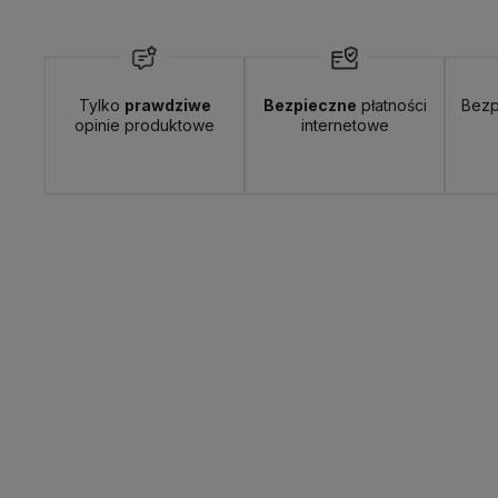
Tylko
prawdziwe
Bezpieczne
płatności
Bezp
Wyślemy do Ciebie w:
24 godziny
D
opinie produktowe
internetowe