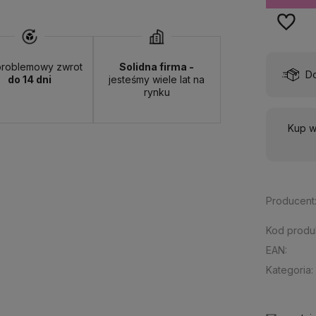
roblemowy zwrot
Solidna firma -
ostawa:
od 13,00 zł
- ORLEN Paczka - (punkty odbioru)
do 14 dni
jesteśmy wiele lat na
rynku
Kup w
Producent
Kod produ
EAN:
Kategoria: