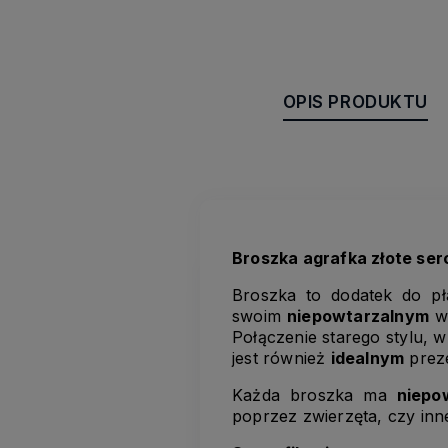
OPIS PRODUKTU
Broszka agrafka złote ser
Broszka to dodatek do pł
swoim
niepowtarzalnym
wz
Połączenie starego stylu, 
jest również
idealnym
preze
Każda broszka ma
niepo
poprzez zwierzęta, czy inn