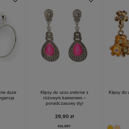
brne duże
Klipsy do uszu srebrne z
Klipsy do 
egancja
różowym kamieniem –
ponadczasowy styl
29,90 zł
KOLORY: