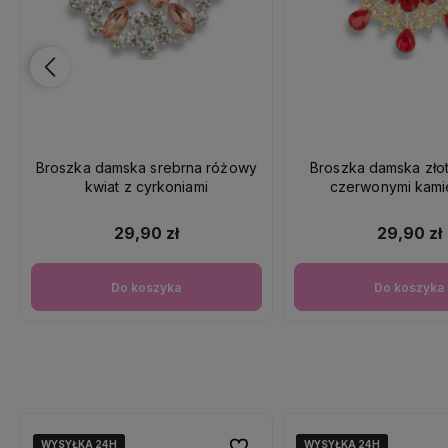
Broszka damska srebrna różowy
Broszka damska złot
kwiat z cyrkoniami
czerwonymi kami
29,90 zł
29,90 zł
Do koszyka
Do koszyka
WYSYŁKA 24H
WYSYŁKA 24H
WYSYŁKA 24H
WYSYŁKA 24H
WYSYŁKA 24H
WYSYŁKA 24H
Do ulubionych