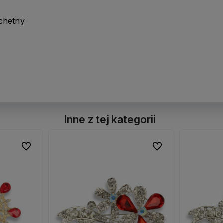
achetny
Inne z tej kategorii
Do ulubionych
Do ulubionych
Do ulubionych
Do ulubionych