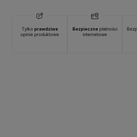
Tylko
prawdziwe
Bezpieczne
płatności
Bezp
opinie produktowe
internetowe
Wyślemy do Ciebie w:
24 godziny
Dosta