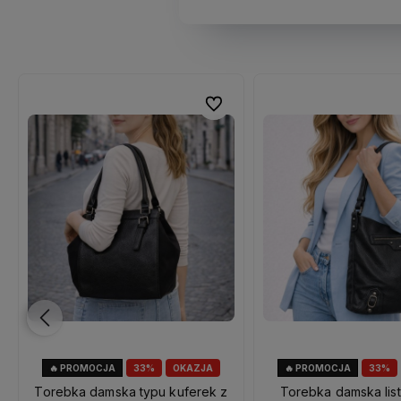
ubionych
ubionych
Do ulubionych
Do ulubionych
🔥 PROMOCJA
33%
OKAZJA
🔥 PROMOCJA
33%
Torebka damska typu kuferek z
Torebka damska lis