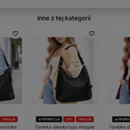
Inne z tej kategorii
Do ulubionych
Do ulubionych
Do ulubionych
Do ulubionych
OKAZJA
🔥 PROMOCJA
33%
OKAZJA
🔥 PROM
tonoszka
Torebka damska typu shopper
Torebka d