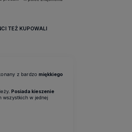
NCI TEŻ KUPOWALI
awiera ewentualnych
tności
ykonany z bardzo
miękkiego
ieży.
Posiada kieszenie
h wszystkich w jednej