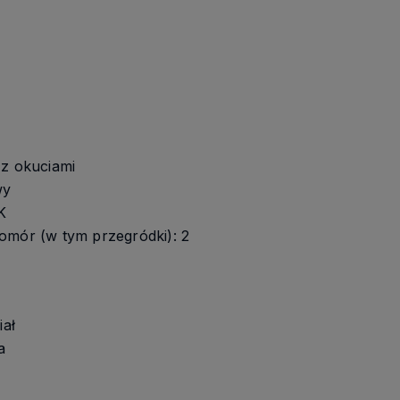
 z okuciami
wy
K
omór (w tym przegródki): 2
iał
a