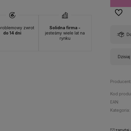
roblemowy zwrot
Solidna firma -
do 14 dni
jesteśmy wiele lat na
wa:
od 13,00 zł
- ORLEN Paczka - (punkty odbioru)
rynku
Dzisia
Producent
Kod produ
EAN:
Kategoria:
zapytaj