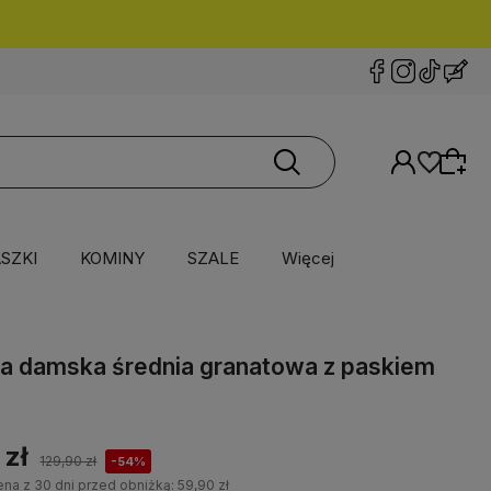
SZKI
KOMINY
SZALE
Więcej
a damska średnia granatowa z paskiem
 zł
129,90 zł
-54%
ena z 30 dni przed obniżką:
59,90 zł