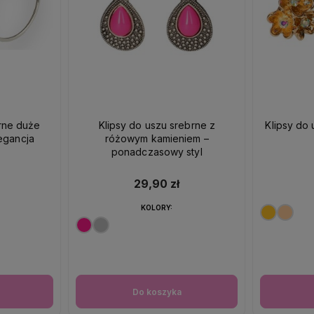
brne duże
Klipsy do uszu srebrne z
Klipsy do 
egancja
różowym kamieniem –
ponadczasowy styl
29,90 zł
KOLORY:
Do koszyka