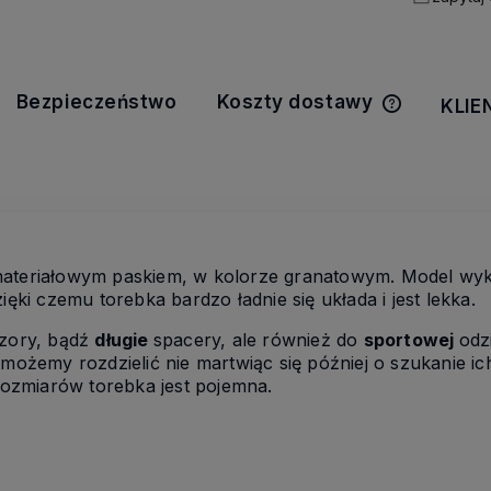
Bezpieczeństwo
Koszty dostawy
KLIE
Cena nie z
kosztów pła
materiałowym paskiem, w kolorze granatowym. Model w
ięki czemu torebka bardzo ładnie się układa i jest lekka.
zory, bądź
długie
spacery, ale również do
sportowej
odz
możemy rozdzielić nie martwiąc się później o szukanie ic
 rozmiarów torebka jest pojemna.