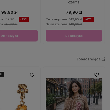
czarna
99,90 zł
79,90 zł
na:
149,90 zł
Cena regularna:
149,90 zł
-33%
-47%
na:
149,90 zł
Najniższa cena:
149,90 zł
Do koszyka
Do koszyka
Zobacz więcej
4H
4H
Do ulubionych
Do ulubio