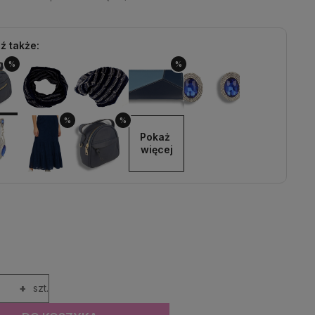
ź także:
%
%
%
%
Pokaż 
więcej
+
szt.