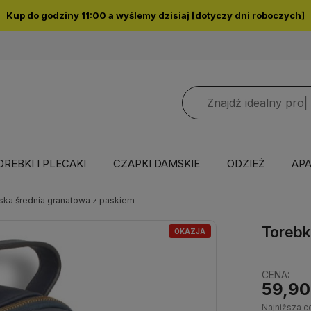
Kup do godziny 11:00 a wyślemy dzisiaj [dotyczy dni roboczych]
OREBKI I PLECAKI
CZAPKI DAMSKIE
ODZIEŻ
APA
ka średnia granatowa z paskiem
Torebk
OKAZJA
CENA:
59,90
Najniższa c