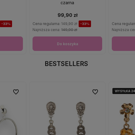
czarna
99,90 zł
Cena regularna:
149,90 zł
Cena regular
-33%
-33%
Najniższa cena:
149,90 zł
Najniższa ce
Do koszyka
BESTSELLERS
WYSYŁKA 2
WYSYŁKA 2
Do ulubionych
Do ulubionych