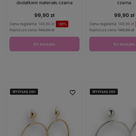
dodatkiem materiału czarna
czarna
99,90 zł
99,90 zł
Cena regularna:
149,90 zł
Cena regularna:
149,90 zł
-33%
Najniższa cena:
149,90 zł
Najniższa cena:
149,90 zł
Do koszyka
Do koszyka
WYSYŁKA 24H
WYSYŁKA 24H
WYSYŁKA 24H
WYSYŁKA 24H
WYSYŁKA 24H
WYSYŁKA 24H
Do ulubionych