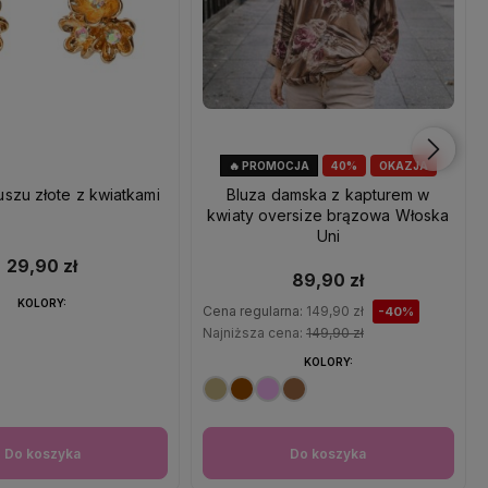
🔥 PROMOCJA
40%
OKAZJA
uszu złote z kwiatkami
Bluza damska z kapturem w
kwiaty oversize brązowa Włoska
Uni
29,90 zł
89,90 zł
KOLORY:
Cena regularna:
149,90 zł
-40%
Najniższa cena:
149,90 zł
KOLORY:
Do koszyka
Do koszyka