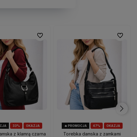
Do ulubionych
Do ulubionych
Do ulubio
Do ulubio
OCJA
33%
OKAZJA
🔥 PROMOCJA
47%
OKAZJA
amska z klamrą czarna
Torebka damska z zamkami