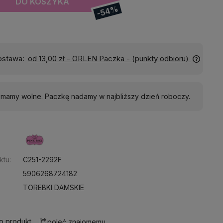
DO KOSZYKA
-54%
Wyślemy do Ciebie w:
24 godziny
j mamy wolne. Paczkę nadamy w najbliższy dzień roboczy.
:
ktu:
C251-2292F
5906268724182
TOREBKI DAMSKIE
 o produkt
poleć znajomemu