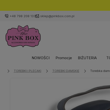
+48 798 208 133
sklep@pinkbox.com.pl
NOWOŚCI
Promocje
BIŻUTERIA
T
TOREBKI I PLECAKI
TOREBKI DAMSKIE
Torebka dams