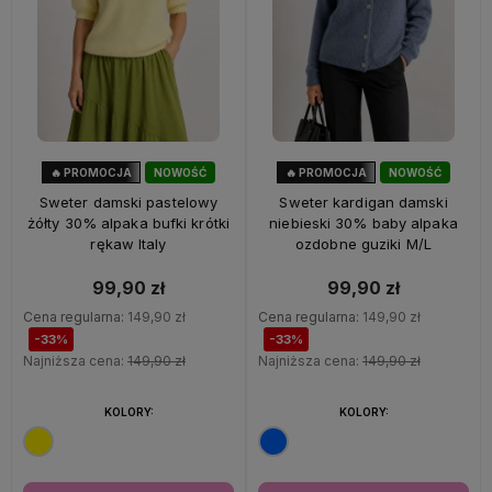
🔥 PROMOCJA
NOWOŚĆ
🔥 PROMOCJA
NOWOŚĆ
33%
OKAZJA
33%
OKAZJA
Sweter damski pastelowy
Sweter kardigan damski
żółty 30% alpaka bufki krótki
niebieski 30% baby alpaka
rękaw Italy
ozdobne guziki M/L
99,90 zł
99,90 zł
Cena regularna:
149,90 zł
Cena regularna:
149,90 zł
-33%
-33%
Najniższa cena:
149,90 zł
Najniższa cena:
149,90 zł
KOLORY:
KOLORY: