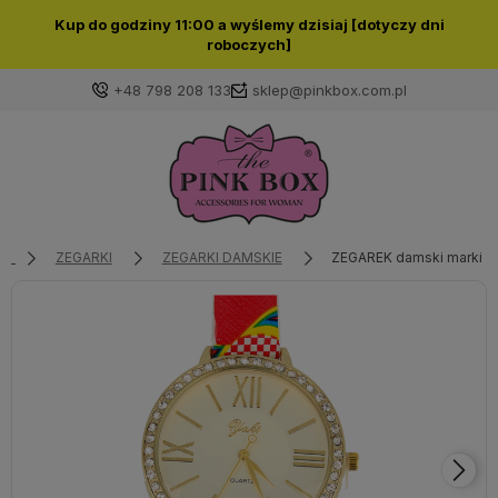
Kup do godziny 11:00 a wyślemy dzisiaj [dotyczy dni
roboczych]
+48 798 208 133
sklep@pinkbox.com.pl
Zaloguj się
Załóż konto
ZEGARKI
ZEGARKI DAMSKIE
ZEGAREK damski marki YA
Wybierz coś dla siebie z naszej aktualnej oferty lub
zaloguj się, aby przywrócić dodane produkty do listy
z poprzedniej sesji.