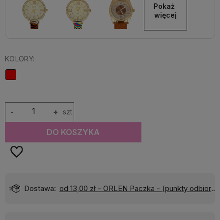
Pokaż 
więcej
KOLORY:
-
+
szt.
DO KOSZYKA
Dostawa:
od 13,00 zł
- ORLEN Paczka - (punkty odbioru)