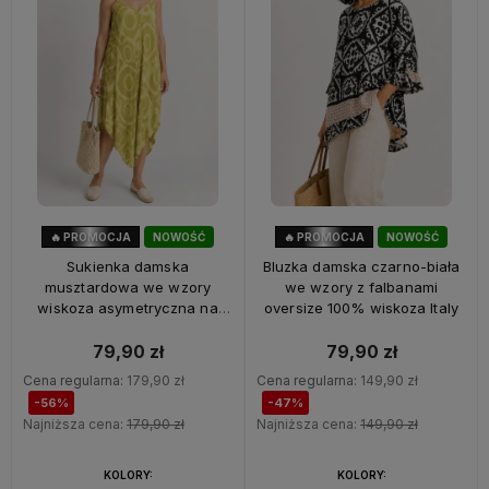
🔥 PROMOCJA
NOWOŚĆ
🔥 PROMOCJA
NOWOŚĆ
56%
OKAZJA
47%
OKAZJA
Sukienka damska
Bluzka damska czarno-biała
musztardowa we wzory
we wzory z falbanami
wiskoza asymetryczna na
oversize 100% wiskoza Italy
ramiączkach Italy
79,90 zł
79,90 zł
Cena regularna:
179,90 zł
Cena regularna:
149,90 zł
-56%
-47%
Najniższa cena:
179,90 zł
Najniższa cena:
149,90 zł
KOLORY:
KOLORY: