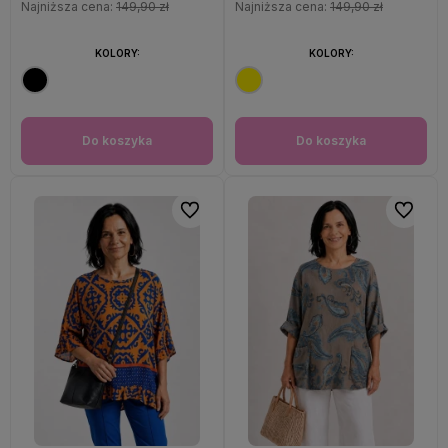
Najniższa cena:
149,90 zł
Najniższa cena:
149,90 zł
KOLORY:
KOLORY:
Do koszyka
Do koszyka
Do ulubionych
Do ulubi