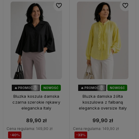
Do ulubionych
Do ulubi
🔥 PROMOCJA
NOWOŚĆ
🔥 PROMOCJA
NOWOŚĆ
40%
OKAZJA
33%
OKAZJA
Bluzka koszula damska
Bluzka damska żółta
czarna szerokie rękawy
koszulowa z falbaną
elegancka Italy
elegancka oversize Italy
89,90 zł
99,90 zł
Cena regularna:
149,90 zł
Cena regularna:
149,90 zł
-40%
-33%