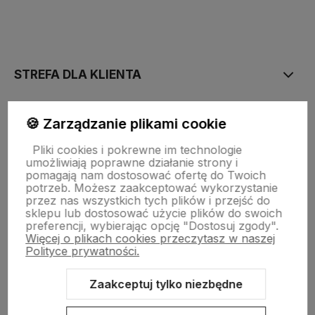
polityce prywatności
STREFA DLA KLIENTA
PŁATNOŚĆ I DOSTAWA
🍪 Zarządzanie plikami cookie
Pliki cookies i pokrewne im technologie
umożliwiają poprawne działanie strony i
STRONY INFORMACYJNE
pomagają nam dostosować ofertę do Twoich
potrzeb. Możesz zaakceptować wykorzystanie
przez nas wszystkich tych plików i przejść do
sklepu lub dostosować użycie plików do swoich
POMOC DLA KLIENTA
preferencji, wybierając opcję "Dostosuj zgody".
Więcej o plikach cookies przeczytasz w naszej
Polityce prywatności.
Zaakceptuj tylko niezbędne
Zawartość tej strony jest chroniona prawem autorskim - PINK BOX®