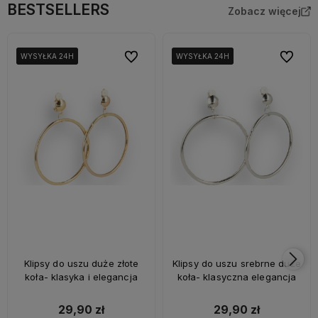
BESTSELLERS
Zobacz więcej
Do ulubionych
Do ulubi
WYSYŁKA 24H
WYSYŁKA 24H
WYSYŁKA 24H
WYSYŁKA 24H
WYSYŁKA 24H
WYSYŁKA 24H
Klipsy do uszu duże złote
Klipsy do uszu srebrne duże
koła- klasyka i elegancja
koła- klasyczna elegancja
29,90 zł
29,90 zł