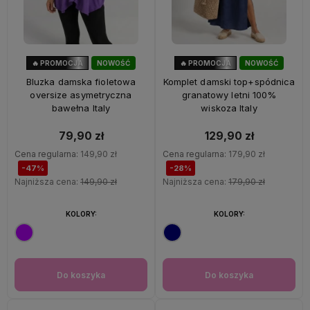
🔥 PROMOCJA
NOWOŚĆ
🔥 PROMOCJA
NOWOŚĆ
47%
OKAZJA
28%
OKAZJA
Bluzka damska fioletowa
Komplet damski top+spódnica
oversize asymetryczna
granatowy letni 100%
bawełna Italy
wiskoza Italy
79,90 zł
129,90 zł
Cena regularna:
149,90 zł
Cena regularna:
179,90 zł
-47%
-28%
Najniższa cena:
149,90 zł
Najniższa cena:
179,90 zł
KOLORY:
KOLORY:
Do koszyka
Do koszyka