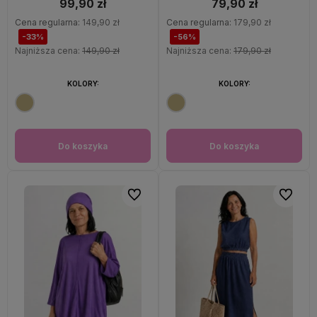
99,90 zł
79,90 zł
Cena regularna:
149,90 zł
Cena regularna:
179,90 zł
-33%
-56%
Najniższa cena:
149,90 zł
Najniższa cena:
179,90 zł
KOLORY:
KOLORY:
Do koszyka
Do koszyka
Do ulubionych
Do ulubi