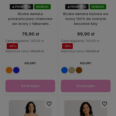
🔥 PROMOCJA
NOWOŚĆ
🔥 PROMOCJA
NOWOŚĆ
47%
OKAZJA
33%
OKAZJA
Bluzka damska
Bluzka damska beżowa we
pomarańczowo-chabrowa
wzory 100% len oversize
we wzory z falbanami
kieszenie Italy
oversize 100% wiskoza Italy
79,90 zł
99,90 zł
Cena regularna:
149,90 zł
Cena regularna:
149,90 zł
-47%
-33%
Najniższa cena:
149,90 zł
Najniższa cena:
149,90 zł
KOLORY:
KOLORY:
Do koszyka
Do koszyka
Do ulubionych
Do ulubi