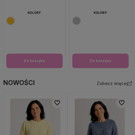
KOLORY:
KOLORY:
Do koszyka
Do koszyka
NOWOŚCI
Zobacz więcej
Do ulubionych
Do ulubi