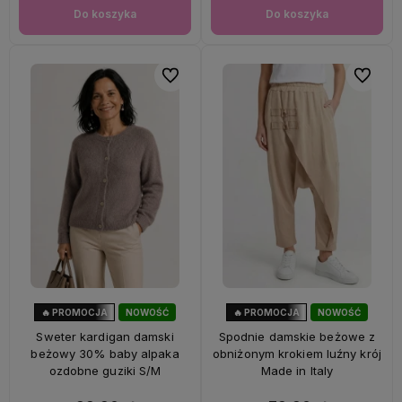
Do koszyka
Do koszyka
Do ulubionych
Do ulubi
🔥 PROMOCJA
NOWOŚĆ
🔥 PROMOCJA
NOWOŚĆ
33%
OKAZJA
56%
OKAZJA
Sweter kardigan damski
Spodnie damskie beżowe z
beżowy 30% baby alpaka
obniżonym krokiem luźny krój
ozdobne guziki S/M
Made in Italy