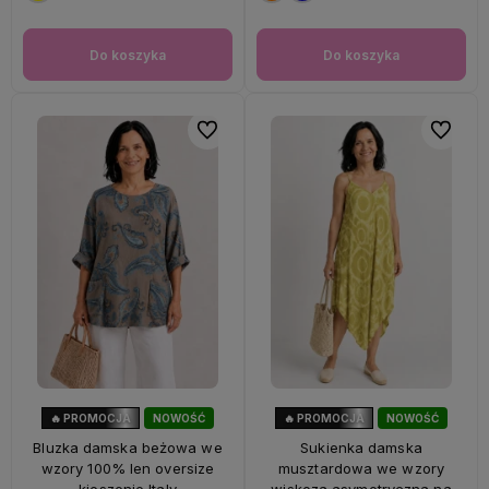
Do koszyka
Do koszyka
Do ulubionych
Do ulubi
🔥 PROMOCJA
NOWOŚĆ
🔥 PROMOCJA
NOWOŚĆ
33%
OKAZJA
56%
OKAZJA
Bluzka damska beżowa we
Sukienka damska
wzory 100% len oversize
musztardowa we wzory