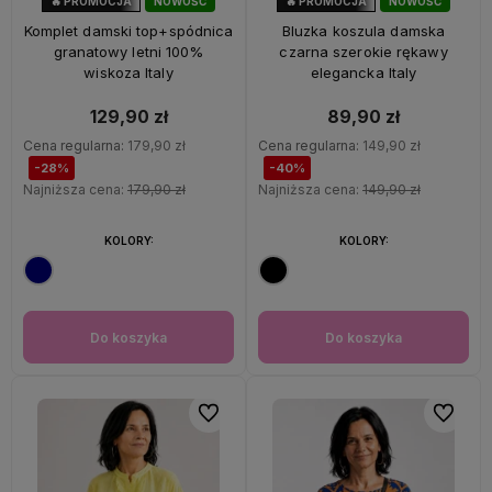
🔥 PROMOCJA
NOWOŚĆ
🔥 PROMOCJA
NOWOŚĆ
28%
OKAZJA
40%
OKAZJA
Komplet damski top+spódnica
Bluzka koszula damska
granatowy letni 100%
czarna szerokie rękawy
wiskoza Italy
elegancka Italy
129,90 zł
89,90 zł
Cena regularna:
179,90 zł
Cena regularna:
149,90 zł
-28%
-40%
Najniższa cena:
179,90 zł
Najniższa cena:
149,90 zł
KOLORY:
KOLORY:
Do koszyka
Do koszyka
Do ulubionych
Do ulubi