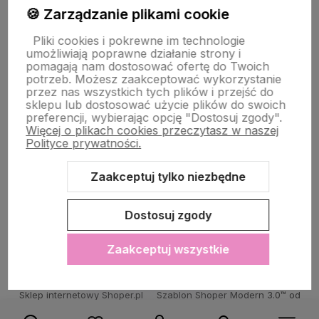
PŁATNOŚĆ I DOSTAWA
🍪 Zarządzanie plikami cookie
Pliki cookies i pokrewne im technologie
umożliwiają poprawne działanie strony i
STRONY INFORMACYJNE
pomagają nam dostosować ofertę do Twoich
potrzeb. Możesz zaakceptować wykorzystanie
przez nas wszystkich tych plików i przejść do
sklepu lub dostosować użycie plików do swoich
POMOC DLA KLIENTA
preferencji, wybierając opcję "Dostosuj zgody".
Więcej o plikach cookies przeczytasz w naszej
Polityce prywatności.
Zaakceptuj tylko niezbędne
Zawartość tej strony jest chroniona prawem autorskim - PINK BOX®
Dostosuj zgody
Zaakceptuj wszystkie
Sklep internetowy Shoper.pl
Szablon Shoper Modern 3.0™
od
GrowCommerce