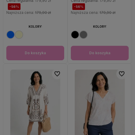
Cena regularna:
179,90 zł
Cena regularna:
179,90 zł
-56%
-56%
Najniższa cena:
179,90 zł
Najniższa cena:
179,90 zł
KOLORY:
KOLORY:
Do koszyka
Do koszyka
Do ulubionych
Do ulubi