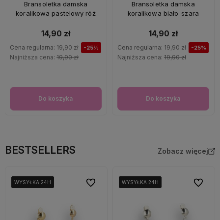
OKAZJA
OKAZJA
Bransoletka damska
Bransoletka damska
koralikowa pastelowy róż
koralikowa biało-szara
14,90 zł
14,90 zł
Cena regularna:
19,90 zł
Cena regularna:
19,90 zł
-25%
-25%
Najniższa cena:
19,90 zł
Najniższa cena:
19,90 zł
Do koszyka
Do koszyka
BESTSELLERS
Zobacz więcej
Do ulubionych
Do ulubi
WYSYŁKA 24H
WYSYŁKA 24H
WYSYŁKA 24H
WYSYŁKA 24H
WYSYŁKA 24H
WYSYŁKA 24H