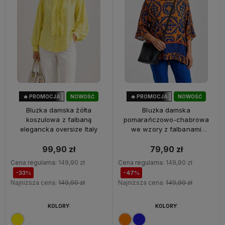
🔥 PROMOCJA
NOWOŚĆ
🔥 PROMOCJA
NOWOŚĆ
33%
OKAZJA
47%
OKAZJA
Bluzka damska żółta
Bluzka damska
koszulowa z falbaną
pomarańczowo-chabrowa
elegancka oversize Italy
we wzory z falbanami
oversize 100% wiskoza Italy
99,90 zł
79,90 zł
Cena regularna:
149,90 zł
Cena regularna:
149,90 zł
-33%
-47%
Najniższa cena:
149,90 zł
Najniższa cena:
149,90 zł
KOLORY:
KOLORY: