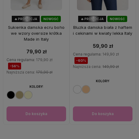
🔥 PROMOCJA
NOWOŚĆ
🔥 PROMOCJA
NOWOŚĆ
56%
OKAZJA
60%
OKAZJA
Sukienka damska ecru boho
Bluzka damska biała z haftem
we wzory oversize krótka
i cekinami w kwiaty lekka Italy
Made in Italy
59,90 zł
79,90 zł
Cena regularna:
149,90 zł
Cena regularna:
179,90 zł
-60%
-56%
Najniższa cena:
149,90 zł
Najniższa cena:
179,90 zł
KOLORY:
KOLORY:
Do koszyka
Do koszyka