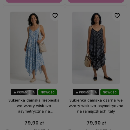
Do ulubionych
Do ulubi
🔥 PROMOCJA
NOWOŚĆ
🔥 PROMOCJA
NOWOŚĆ
56%
OKAZJA
56%
OKAZJA
Sukienka damska niebieska
Sukienka damska czarna we
we wzory wiskoza
wzory wiskoza asymetryczna
asymetryczna na
na ramiączkach Italy
ramiączkach Italy
79,90 zł
79,90 zł