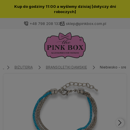
Kup do godziny 11:00 a wyślemy dzisiaj [dotyczy dni
roboczych]
+48 798 208 133
sklep@pinkbox.com.pl
Zaloguj się
Załóż konto
BIŻUTERIA
BRANSOLETKI DAMSKIE
Niebiesko - sreb
Wybierz coś dla siebie z naszej aktualnej oferty lub
zaloguj się, aby przywrócić dodane produkty do listy
z poprzedniej sesji.