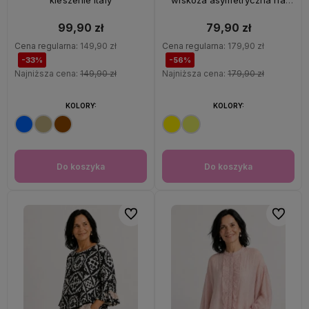
kieszenie Italy
wiskoza asymetryczna na
ramiączkach Italy
99,90 zł
79,90 zł
Cena regularna:
149,90 zł
Cena regularna:
179,90 zł
-33%
-56%
Najniższa cena:
149,90 zł
Najniższa cena:
179,90 zł
KOLORY:
KOLORY:
Do koszyka
Do koszyka
Do ulubionych
Do ulubi