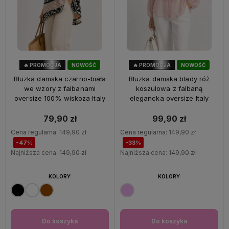
🔥 PROMOCJA
NOWOŚĆ
🔥 PROMOCJA
NOWOŚĆ
47%
OKAZJA
33%
OKAZJA
Bluzka damska czarno-biała
Bluzka damska blady róż
we wzory z falbanami
koszulowa z falbaną
oversize 100% wiskoza Italy
elegancka oversize Italy
79,90 zł
99,90 zł
Cena regularna:
149,90 zł
Cena regularna:
149,90 zł
-47%
-33%
Najniższa cena:
149,90 zł
Najniższa cena:
149,90 zł
KOLORY:
KOLORY:
Do koszyka
Do koszyka