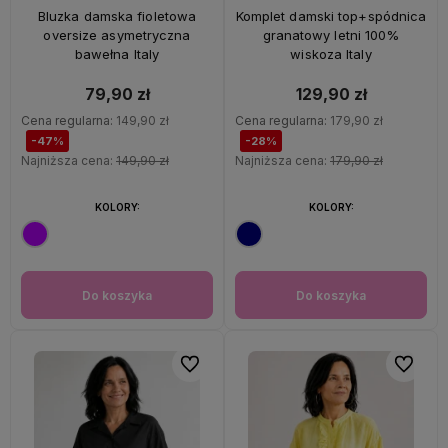
47%
OKAZJA
28%
OKAZJA
Bluzka damska fioletowa
Komplet damski top+spódnica
oversize asymetryczna
granatowy letni 100%
bawełna Italy
wiskoza Italy
79,90 zł
129,90 zł
Cena regularna:
149,90 zł
Cena regularna:
179,90 zł
-47%
-28%
Najniższa cena:
149,90 zł
Najniższa cena:
179,90 zł
KOLORY:
KOLORY:
Do koszyka
Do koszyka
Do ulubionych
Do ulubi