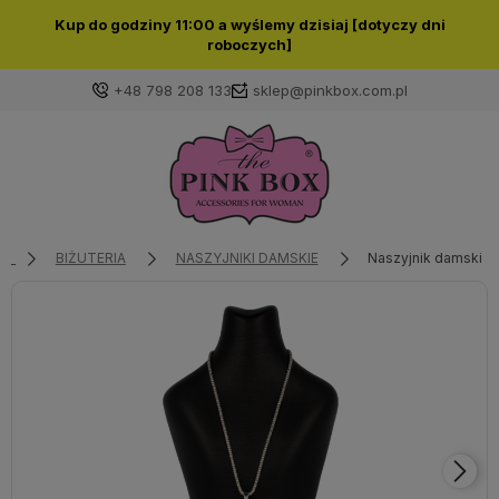
Kup do godziny 11:00 a wyślemy dzisiaj [dotyczy dni
roboczych]
+48 798 208 133
sklep@pinkbox.com.pl
Zaloguj się
Załóż konto
BIŻUTERIA
NASZYJNIKI DAMSKIE
Naszyjnik damski sr
Wybierz coś dla siebie z naszej aktualnej oferty lub
zaloguj się, aby przywrócić dodane produkty do listy
z poprzedniej sesji.