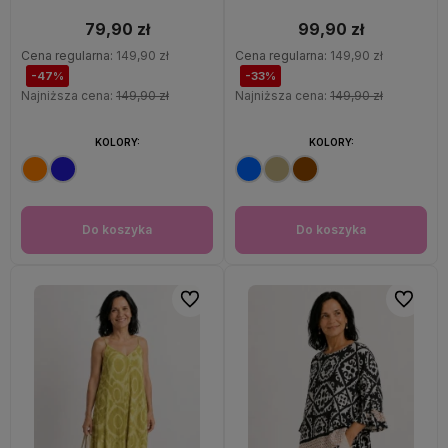
oversize 100% wiskoza Italy
79,90 zł
99,90 zł
Cena regularna:
149,90 zł
Cena regularna:
149,90 zł
-47%
-33%
Najniższa cena:
149,90 zł
Najniższa cena:
149,90 zł
KOLORY:
KOLORY:
Do koszyka
Do koszyka
Do ulubionych
Do ulubi