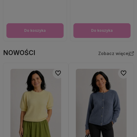
Do koszyka
Do koszyka
NOWOŚCI
Zobacz więcej
Do ulubionych
Do ulubi