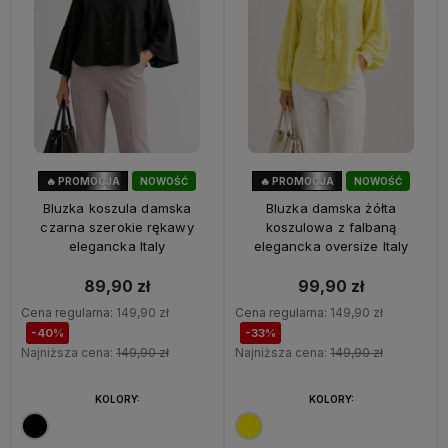
🔥 PROMOCJA
NOWOŚĆ
🔥 PROMOCJA
NOWOŚĆ
40%
OKAZJA
33%
OKAZJA
Bluzka koszula damska
Bluzka damska żółta
czarna szerokie rękawy
koszulowa z falbaną
elegancka Italy
elegancka oversize Italy
89,90 zł
99,90 zł
Cena regularna:
149,90 zł
Cena regularna:
149,90 zł
-40%
-33%
Najniższa cena:
149,90 zł
Najniższa cena:
149,90 zł
KOLORY:
KOLORY: