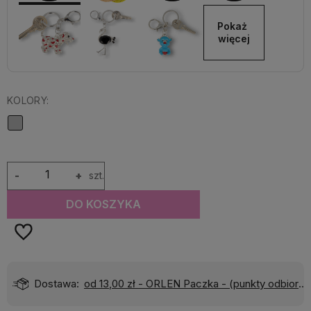
Pokaż 
więcej
KOLORY:
-
+
szt.
DO KOSZYKA
Dostawa:
od 13,00 zł
- ORLEN Paczka - (punkty odbioru)