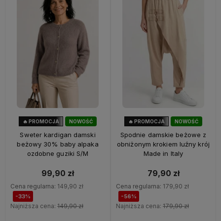
🔥 PROMOCJA
NOWOŚĆ
🔥 PROMOCJA
NOWOŚĆ
33%
OKAZJA
56%
OKAZJA
Sweter kardigan damski
Spodnie damskie beżowe z
beżowy 30% baby alpaka
obniżonym krokiem luźny krój
ozdobne guziki S/M
Made in Italy
99,90 zł
79,90 zł
Cena regularna:
149,90 zł
Cena regularna:
179,90 zł
-33%
-56%
Najniższa cena:
149,90 zł
Najniższa cena:
179,90 zł