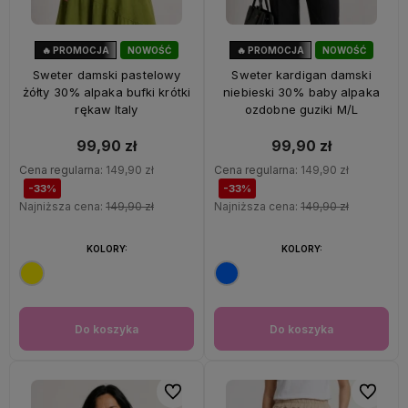
🔥 PROMOCJA
NOWOŚĆ
🔥 PROMOCJA
NOWOŚĆ
33%
OKAZJA
33%
OKAZJA
Sweter damski pastelowy
Sweter kardigan damski
żółty 30% alpaka bufki krótki
niebieski 30% baby alpaka
rękaw Italy
ozdobne guziki M/L
99,90 zł
99,90 zł
Cena regularna:
149,90 zł
Cena regularna:
149,90 zł
-33%
-33%
Najniższa cena:
149,90 zł
Najniższa cena:
149,90 zł
KOLORY:
KOLORY:
Do koszyka
Do koszyka
Do ulubionych
Do ulubi