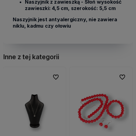
Naszyjnik z zawieszką - Słoń wysokość
zawieszki: 4,5 cm, szerokość: 5,5 cm
Naszyjnik jest antyalergiczny, nie zawiera
niklu, kadmu czy ołowiu
Inne z tej kategorii
bionych
bionych
Do ulubionych
Do ulubionych
Do ulubi
Do ulubi