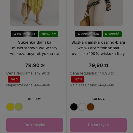
🔥 PROMOCJA
NOWOŚĆ
🔥 PROMOCJA
NOWOŚĆ
56%
OKAZJA
47%
OKAZJA
Sukienka damska
Bluzka damska czarno-biała
musztardowa we wzory
we wzory z falbanami
wiskoza asymetryczna na
oversize 100% wiskoza Italy
ramiączkach Italy
79,90 zł
79,90 zł
Cena regularna:
179,90 zł
Cena regularna:
149,90 zł
-56%
-47%
Najniższa cena:
179,90 zł
Najniższa cena:
149,90 zł
KOLORY:
KOLORY:
Do koszyka
Do koszyka