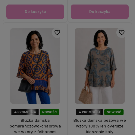
Do koszyka
Do koszyka
Do ulubionych
Do ulubi
🔥 PROMOCJA
NOWOŚĆ
🔥 PROMOCJA
NOWOŚĆ
47%
OKAZJA
33%
OKAZJA
Bluzka damska
Bluzka damska beżowa we
pomarańczowo-chabrowa
wzory 100% len oversize
we wzory z falbanami
kieszenie Italy