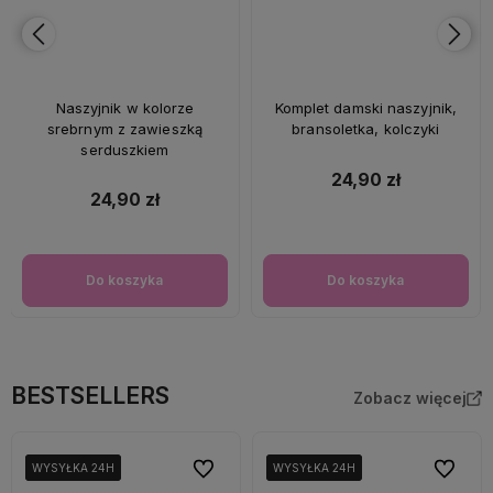
Naszyjnik w kolorze
Komplet damski naszyjnik,
srebrnym z zawieszką
bransoletka, kolczyki
serduszkiem
24,90 zł
24,90 zł
Do koszyka
Do koszyka
BESTSELLERS
Zobacz więcej
Do ulubionych
Do ulubi
WYSYŁKA 24H
WYSYŁKA 24H
WYSYŁKA 24H
WYSYŁKA 24H
WYSYŁKA 24H
WYSYŁKA 24H