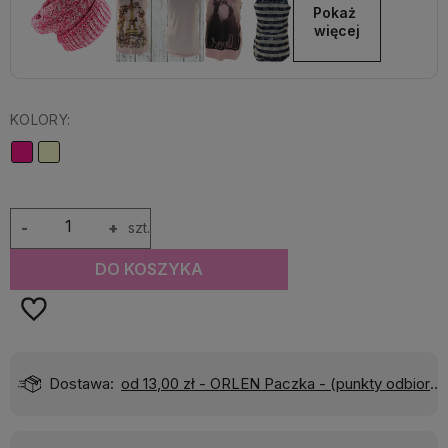
Pokaż 
więcej
KOLORY:
-
+
szt.
DO KOSZYKA
Dostawa:
od 13,00 zł
- ORLEN Paczka - (punkty odbioru)