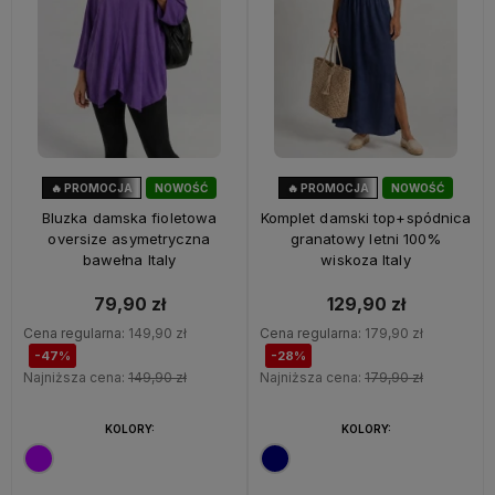
🔥 PROMOCJA
NOWOŚĆ
🔥 PROMOCJA
NOWOŚĆ
47%
OKAZJA
28%
OKAZJA
Bluzka damska fioletowa
Komplet damski top+spódnica
oversize asymetryczna
granatowy letni 100%
bawełna Italy
wiskoza Italy
79,90 zł
129,90 zł
Cena regularna:
149,90 zł
Cena regularna:
179,90 zł
-47%
-28%
Najniższa cena:
149,90 zł
Najniższa cena:
179,90 zł
KOLORY:
KOLORY: