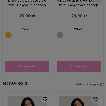
Klipsy do uszu duże złote
Klipsy do uszu srebrne duże
koła- klasyka i elegancja
koła- klasyczna elegancja
29,90 zł
29,90 zł
KOLORY:
KOLORY:
Do koszyka
Do koszyka
NOWOŚCI
Zobacz więcej
Do ulubionych
Do ulubi