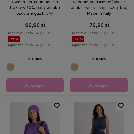
Sweter kardigan damski
Spodnie damskie beżowe z
beżowy 30% baby alpaka
obniżonym krokiem luźny krój
ozdobne guziki S/M
Made in Italy
99,90 zł
79,90 zł
Cena regularna:
149,90 zł
Cena regularna:
179,90 zł
-33%
-56%
Najniższa cena:
149,90 zł
Najniższa cena:
179,90 zł
KOLORY:
KOLORY:
Do koszyka
Do koszyka
Do ulubionych
Do ulubi