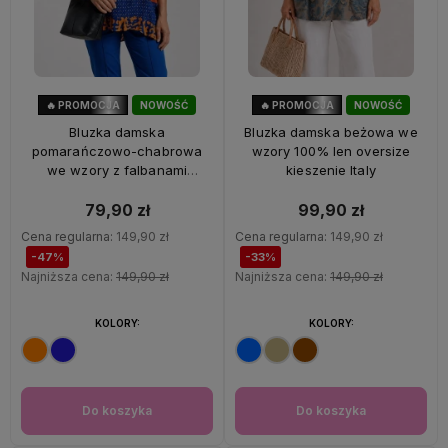
🔥 PROMOCJA
NOWOŚĆ
🔥 PROMOCJA
NOWOŚĆ
47%
OKAZJA
33%
OKAZJA
Bluzka damska
Bluzka damska beżowa we
pomarańczowo-chabrowa
wzory 100% len oversize
we wzory z falbanami
kieszenie Italy
oversize 100% wiskoza Italy
79,90 zł
99,90 zł
Cena regularna:
149,90 zł
Cena regularna:
149,90 zł
-47%
-33%
Najniższa cena:
149,90 zł
Najniższa cena:
149,90 zł
KOLORY:
KOLORY:
Do koszyka
Do koszyka