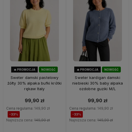
🔥 PROMOCJA
NOWOŚĆ
🔥 PROMOCJA
NOWOŚĆ
33%
OKAZJA
33%
OKAZJA
Sweter damski pastelowy
Sweter kardigan damski
żółty 30% alpaka bufki krótki
niebieski 30% baby alpaka
rękaw Italy
ozdobne guziki M/L
99,90 zł
99,90 zł
Cena regularna:
149,90 zł
Cena regularna:
149,90 zł
-33%
-33%
Najniższa cena:
149,90 zł
Najniższa cena:
149,90 zł