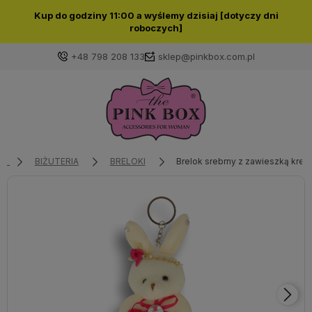
Kup do godziny 11:00 a wyślemy dzisiaj [dotyczy dni
roboczych]
+48 798 208 133
sklep@pinkbox.com.pl
Zaloguj się
Załóż konto
BIŻUTERIA
BRELOKI
Brelok srebrny z zawieszką krem
Wybierz coś dla siebie z naszej aktualnej oferty lub
zaloguj się, aby przywrócić dodane produkty do listy
z poprzedniej sesji.