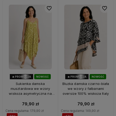
Do ulubionych
Do ulubi
🔥 PROMOCJA
NOWOŚĆ
🔥 PROMOCJA
NOWOŚĆ
56%
OKAZJA
47%
OKAZJA
Sukienka damska
Bluzka damska czarno-biała
musztardowa we wzory
we wzory z falbanami
wiskoza asymetryczna na
oversize 100% wiskoza Italy
ramiączkach Italy
79,90 zł
79,90 zł
Cena regularna:
179,90 zł
Cena regularna:
149,90 zł
-56%
-47%