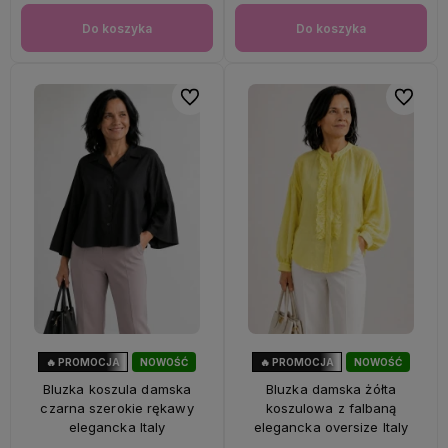
Do koszyka
Do koszyka
Do ulubionych
Do ulubi
🔥 PROMOCJA
NOWOŚĆ
🔥 PROMOCJA
NOWOŚĆ
40%
OKAZJA
33%
OKAZJA
Bluzka koszula damska
Bluzka damska żółta
czarna szerokie rękawy
koszulowa z falbaną
elegancka Italy
elegancka oversize Italy