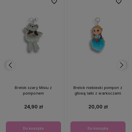
bionych
bionych
Do ulubionych
Do ulubionych
Do ulubi
Do ulubi
Brelok szary Misiu z
Brelok niebieski pompon z
pomponem
głową lalki z warkoczami
24,90 zł
20,00 zł
Do koszyka
Do koszyka