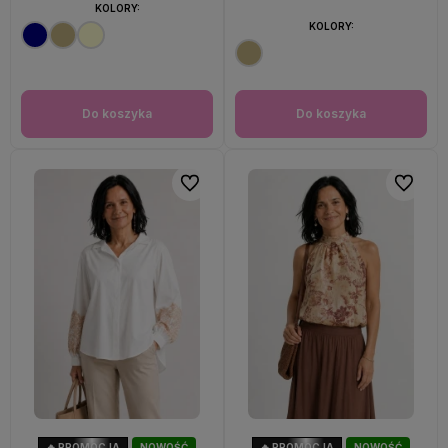
KOLORY:
KOLORY:
Do koszyka
Do koszyka
Do ulubionych
Do ulubi
🔥 PROMOCJA
NOWOŚĆ
🔥 PROMOCJA
NOWOŚĆ