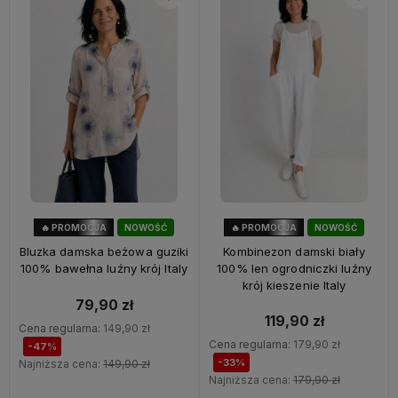
🔥 PROMOCJA
NOWOŚĆ
🔥 PROMOCJA
NOWOŚĆ
47%
OKAZJA
33%
OKAZJA
Bluzka damska beżowa guziki
Kombinezon damski biały
100% bawełna luźny krój Italy
100% len ogrodniczki luźny
krój kieszenie Italy
79,90 zł
119,90 zł
Cena regularna:
149,90 zł
Cena regularna:
179,90 zł
-47%
-33%
Najniższa cena:
149,90 zł
Najniższa cena:
179,90 zł