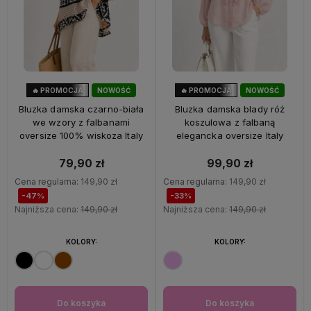
🔥 PROMOCJA
NOWOŚĆ
🔥 PROMOCJA
NOWOŚĆ
47%
OKAZJA
33%
OKAZJA
Bluzka damska czarno-biała
Bluzka damska blady róż
we wzory z falbanami
koszulowa z falbaną
oversize 100% wiskoza Italy
elegancka oversize Italy
79,90 zł
99,90 zł
Cena regularna:
149,90 zł
Cena regularna:
149,90 zł
-47%
-33%
Najniższa cena:
149,90 zł
Najniższa cena:
149,90 zł
KOLORY:
KOLORY:
Do koszyka
Do koszyka