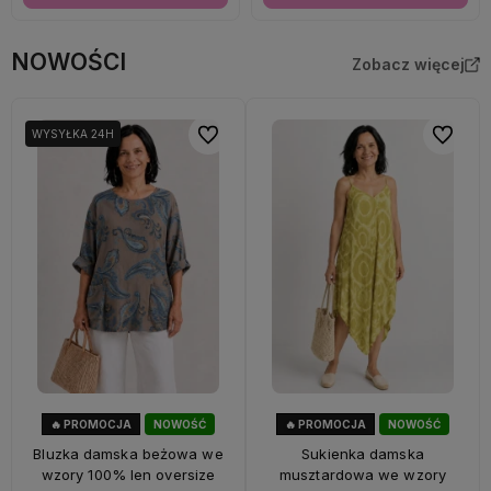
NOWOŚCI
Zobacz więcej
Do ulubionych
Do ulubi
WYSYŁKA 24H
🔥 PROMOCJA
NOWOŚĆ
🔥 PROMOCJA
NOWOŚĆ
33%
OKAZJA
56%
OKAZJA
Bluzka damska beżowa we
Sukienka damska
wzory 100% len oversize
musztardowa we wzory