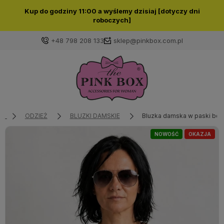
Kup do godziny 11:00 a wyślemy dzisiaj [dotyczy dni
roboczych]
+48 798 208 133
sklep@pinkbox.com.pl
Zaloguj się
Załóż konto
ODZIEŻ
BLUZKI DAMSKIE
Bluzka damska w paski bor
NOWOŚĆ
OKAZJA
Wybierz coś dla siebie z naszej aktualnej oferty lub
zaloguj się, aby przywrócić dodane produkty do listy
z poprzedniej sesji.