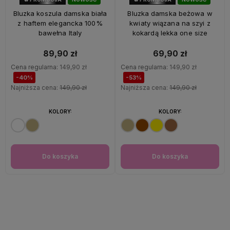
40%
OKAZJA
53%
OKAZJA
Bluzka koszula damska biała
Bluzka damska beżowa w
z haftem elegancka 100%
kwiaty wiązana na szyi z
bawełna Italy
kokardą lekka one size
89,90 zł
69,90 zł
Cena regularna:
149,90 zł
Cena regularna:
149,90 zł
-40%
-53%
Najniższa cena:
149,90 zł
Najniższa cena:
149,90 zł
KOLORY:
KOLORY:
Do koszyka
Do koszyka