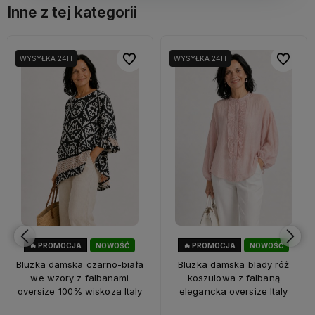
Inne z tej kategorii
bionych
bionych
Do ulubionych
Do ulubionych
Do ulubi
Do ulubi
WYSYŁKA 24H
WYSYŁKA 24H
🔥 PROMOCJA
NOWOŚĆ
🔥 PROMOCJA
NOWOŚĆ
47%
OKAZJA
33%
OKAZJA
Bluzka damska czarno-biała
Bluzka damska blady róż
we wzory z falbanami
koszulowa z falbaną
oversize 100% wiskoza Italy
elegancka oversize Italy