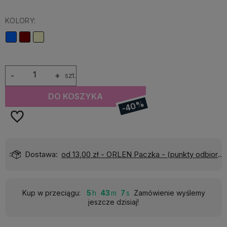
KOLORY:
-
+
szt.
DO KOSZYKA
-40%
ty odbioru)
Wyślemy do Ciebie w:
24 godziny
Kup w przeciągu:
5
43
6
Zamówienie wyślemy
jeszcze dzisiaj!