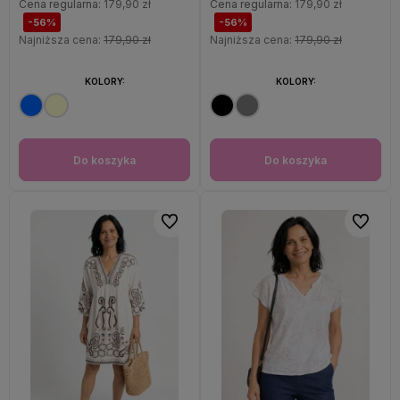
Cena regularna:
179,90 zł
Cena regularna:
179,90 zł
-56%
-56%
Najniższa cena:
179,90 zł
Najniższa cena:
179,90 zł
KOLORY:
KOLORY:
Do koszyka
Do koszyka
Do ulubionych
Do ulubi