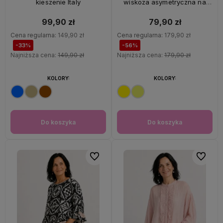
kieszenie Italy
wiskoza asymetryczna na
ramiączkach Italy
99,90 zł
79,90 zł
Cena regularna:
149,90 zł
Cena regularna:
179,90 zł
-33%
-56%
Najniższa cena:
149,90 zł
Najniższa cena:
179,90 zł
KOLORY:
KOLORY:
Do koszyka
Do koszyka
Do ulubionych
Do ulubi