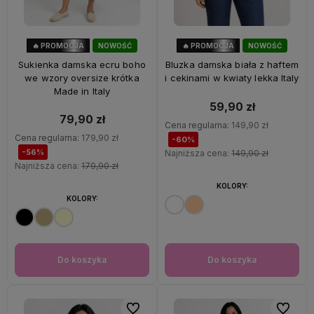
🔥 PROMOCJA
NOWOŚĆ
🔥 PROMOCJA
NOWOŚĆ
56%
OKAZJA
60%
OKAZJA
Sukienka damska ecru boho
Bluzka damska biała z haftem
we wzory oversize krótka
i cekinami w kwiaty lekka Italy
Made in Italy
59,90 zł
79,90 zł
Cena regularna:
149,90 zł
Cena regularna:
179,90 zł
-60%
-56%
Najniższa cena:
149,90 zł
Najniższa cena:
179,90 zł
KOLORY:
KOLORY:
Do koszyka
Do koszyka
Do ulubionych
Do ulubi