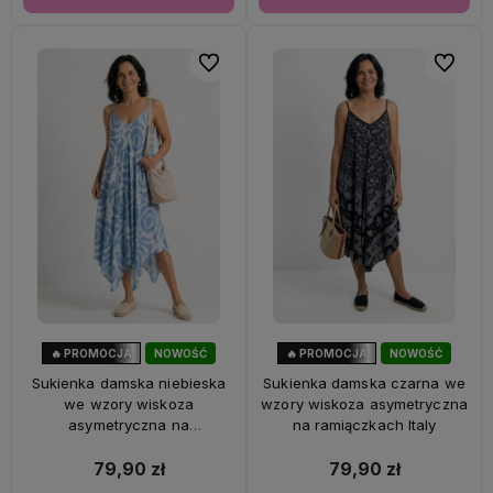
Do ulubionych
Do ulubi
🔥 PROMOCJA
NOWOŚĆ
🔥 PROMOCJA
NOWOŚĆ
56%
OKAZJA
56%
OKAZJA
Sukienka damska niebieska
Sukienka damska czarna we
we wzory wiskoza
wzory wiskoza asymetryczna
asymetryczna na
na ramiączkach Italy
ramiączkach Italy
79,90 zł
79,90 zł