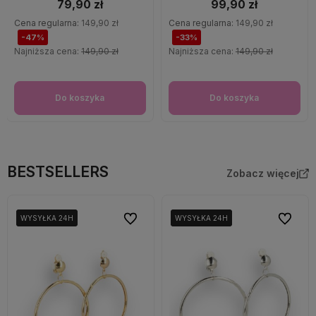
79,90 zł
99,90 zł
Cena regularna:
149,90 zł
Cena regularna:
149,90 zł
-47%
-33%
Najniższa cena:
149,90 zł
Najniższa cena:
149,90 zł
Do koszyka
Do koszyka
BESTSELLERS
Zobacz więcej
Do ulubionych
Do ulubi
WYSYŁKA 24H
WYSYŁKA 24H
WYSYŁKA 24H
WYSYŁKA 24H