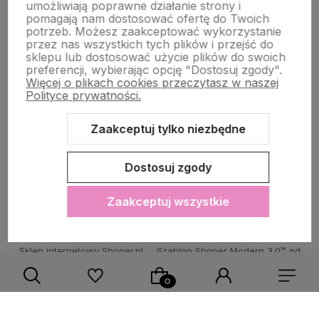
umożliwiają poprawne działanie strony i
STRONY INFORMACYJNE
pomagają nam dostosować ofertę do Twoich
potrzeb. Możesz zaakceptować wykorzystanie
przez nas wszystkich tych plików i przejść do
sklepu lub dostosować użycie plików do swoich
POMOC DLA KLIENTA
preferencji, wybierając opcję "Dostosuj zgody".
Więcej o plikach cookies przeczytasz w naszej
Polityce prywatności.
Zaakceptuj tylko niezbędne
Zawartość tej strony jest chroniona prawem autorskim - PINK BOX®
Dostosuj zgody
Zaakceptuj wszystkie
Sklep internetowy Shoper.pl
Szablon Shoper Modern 3.0™
od
GrowCommerce