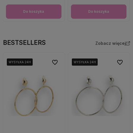
Do koszyka
Do koszyka
BESTSELLERS
Zobacz więcej
Do ulubionych
Do ulubi
WYSYŁKA 24H
WYSYŁKA 24H
WYSYŁKA 24H
WYSYŁKA 24H
WYSYŁKA 24H
WYSYŁKA 24H