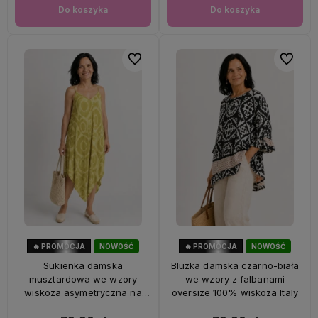
Do koszyka
Do koszyka
Do ulubionych
Do ulubi
🔥 PROMOCJA
NOWOŚĆ
🔥 PROMOCJA
NOWOŚĆ
56%
OKAZJA
47%
OKAZJA
Sukienka damska
Bluzka damska czarno-biała
musztardowa we wzory
we wzory z falbanami
wiskoza asymetryczna na
oversize 100% wiskoza Italy
ramiączkach Italy