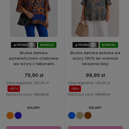
🔥 PROMOCJA
NOWOŚĆ
🔥 PROMOCJA
NOWOŚĆ
47%
OKAZJA
33%
OKAZJA
Bluzka damska
Bluzka damska beżowa we
pomarańczowo-chabrowa
wzory 100% len oversize
we wzory z falbanami
kieszenie Italy
oversize 100% wiskoza Italy
79,90 zł
99,90 zł
Cena regularna:
149,90 zł
Cena regularna:
149,90 zł
-47%
-33%
Najniższa cena:
149,90 zł
Najniższa cena:
149,90 zł
KOLORY:
KOLORY: