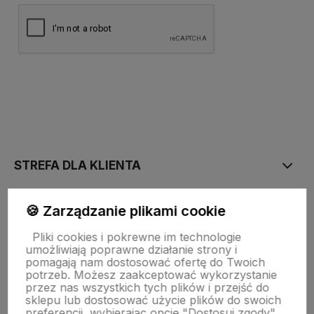
polityce prywatności
STREFA DLA KLIENTA
🍪 Zarządzanie plikami cookie
PŁATNOŚĆ I DOSTAWA
Pliki cookies i pokrewne im technologie
umożliwiają poprawne działanie strony i
STRONY INFORMACYJNE
pomagają nam dostosować ofertę do Twoich
potrzeb. Możesz zaakceptować wykorzystanie
przez nas wszystkich tych plików i przejść do
sklepu lub dostosować użycie plików do swoich
POMOC DLA KLIENTA
preferencji, wybierając opcję "Dostosuj zgody".