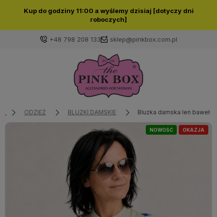
Kup do godziny 11:00 a wyślemy dzisiaj [dotyczy dni
roboczych]
+48 798 208 133
sklep@pinkbox.com.pl
Zaloguj się
Załóż konto
ODZIEŻ
BLUZKI DAMSKIE
Bluzka damska len bawełna e
NOWOŚĆ
OKAZJA
Wybierz coś dla siebie z naszej aktualnej oferty lub
zaloguj się, aby przywrócić dodane produkty do listy
z poprzedniej sesji.