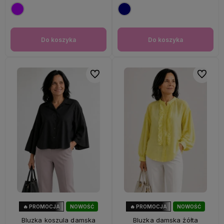
Do koszyka
Do koszyka
Do ulubionych
Do ulubi
🔥 PROMOCJA
NOWOŚĆ
🔥 PROMOCJA
NOWOŚĆ
40%
OKAZJA
33%
OKAZJA
Bluzka koszula damska
Bluzka damska żółta