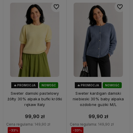
Do ulubionych
Do ulubi
🔥 PROMOCJA
NOWOŚĆ
🔥 PROMOCJA
NOWOŚĆ
33%
OKAZJA
33%
OKAZJA
Sweter damski pastelowy
Sweter kardigan damski
żółty 30% alpaka bufki krótki
niebieski 30% baby alpaka
rękaw Italy
ozdobne guziki M/L
99,90 zł
99,90 zł
Cena regularna:
149,90 zł
Cena regularna:
149,90 zł
-33%
-33%