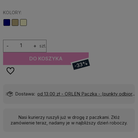
KOLORY:
-
+
szt.
DO KOSZYKA
-33%
)
Wyślemy do Ciebie w:
24 godziny
Nasi kurierzy ruszyli już w drogę z paczkami. Złóż
zamówienie teraz, nadamy je w najbliższy dzień roboczy.