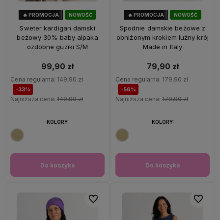
🔥 PROMOCJA
NOWOŚĆ
🔥 PROMOCJA
NOWOŚĆ
33%
OKAZJA
56%
OKAZJA
Sweter kardigan damski
Spodnie damskie beżowe z
beżowy 30% baby alpaka
obniżonym krokiem luźny krój
ozdobne guziki S/M
Made in Italy
99,90 zł
79,90 zł
Cena regularna:
149,90 zł
Cena regularna:
179,90 zł
-33%
-56%
Najniższa cena:
149,90 zł
Najniższa cena:
179,90 zł
KOLORY:
KOLORY:
Do koszyka
Do koszyka
Do ulubionych
Do ulubi