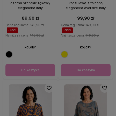
czarna szerokie rękawy
koszulowa z falbaną
elegancka Italy
elegancka oversize Italy
89,90 zł
99,90 zł
Cena regularna:
149,90 zł
Cena regularna:
149,90 zł
-40%
-33%
Najniższa cena:
149,90 zł
Najniższa cena:
149,90 zł
KOLORY:
KOLORY:
Do koszyka
Do koszyka
Do ulubionych
Do ulubi