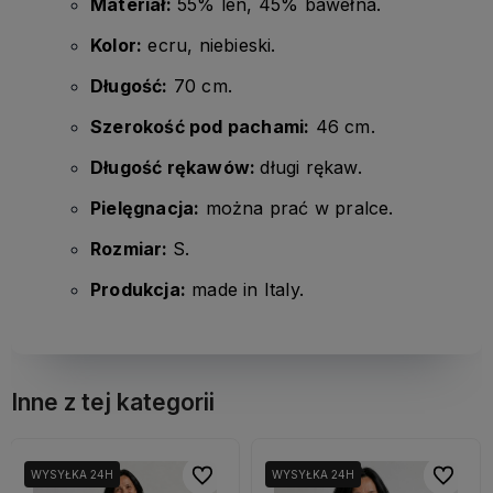
Materiał:
55% len, 45% bawełna.
Kolor:
ecru, niebieski.
Długość:
70 cm.
Szerokość pod pachami:
46 cm.
Długość rękawów:
długi rękaw.
Pielęgnacja:
można prać w pralce.
Rozmiar:
S.
Produkcja:
made in Italy.
Inne z tej kategorii
bionych
bionych
Do ulubionych
Do ulubionych
Do ulubi
Do ulubi
WYSYŁKA 24H
WYSYŁKA 24H