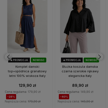
🔥 PROMOCJA
NOWOŚĆ
🔥 PROMOCJA
NOWOŚĆ
28%
OKAZJA
40%
OKAZJA
Komplet damski
Bluzka koszula damska
top+spódnica granatowy
czarna szerokie rękawy
letni 100% wiskoza Italy
elegancka Italy
129,90 zł
89,90 zł
Cena regularna:
179,90 zł
Cena regularna:
149,90 zł
-28%
-40%
Najniższa cena:
179,90 zł
Najniższa cena:
149,90 zł