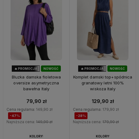
🔥 PROMOCJA
NOWOŚĆ
🔥 PROMOCJA
NOWOŚĆ
47%
OKAZJA
28%
OKAZJA
Bluzka damska fioletowa
Komplet damski top+spódnica
oversize asymetryczna
granatowy letni 100%
bawełna Italy
wiskoza Italy
79,90 zł
129,90 zł
Cena regularna:
149,90 zł
Cena regularna:
179,90 zł
-47%
-28%
Najniższa cena:
149,90 zł
Najniższa cena:
179,90 zł
KOLORY:
KOLORY: