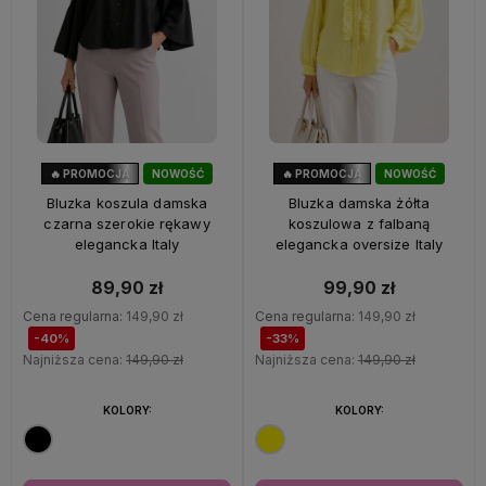
🔥 PROMOCJA
NOWOŚĆ
🔥 PROMOCJA
NOWOŚĆ
40%
OKAZJA
33%
OKAZJA
Bluzka koszula damska
Bluzka damska żółta
czarna szerokie rękawy
koszulowa z falbaną
elegancka Italy
elegancka oversize Italy
89,90 zł
99,90 zł
Cena regularna:
149,90 zł
Cena regularna:
149,90 zł
-40%
-33%
Najniższa cena:
149,90 zł
Najniższa cena:
149,90 zł
KOLORY:
KOLORY: