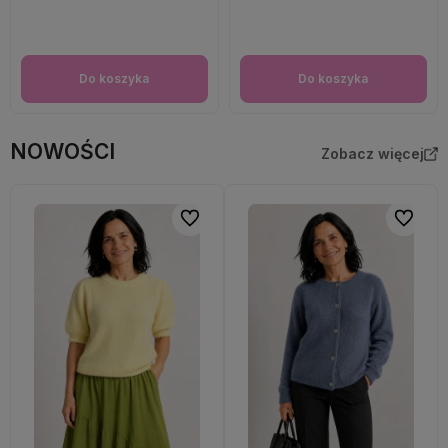
Do koszyka
Do koszyka
NOWOŚCI
Zobacz więcej
Do ulubionych
Do ulubi