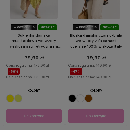
🔥 PROMOCJA
NOWOŚĆ
🔥 PROMOCJA
NOWOŚĆ
56%
OKAZJA
47%
OKAZJA
Sukienka damska
Bluzka damska czarno-biała
musztardowa we wzory
we wzory z falbanami
wiskoza asymetryczna na
oversize 100% wiskoza Italy
ramiączkach Italy
79,90 zł
79,90 zł
Cena regularna:
179,90 zł
Cena regularna:
149,90 zł
-56%
-47%
Najniższa cena:
179,90 zł
Najniższa cena:
149,90 zł
KOLORY:
KOLORY:
Do koszyka
Do koszyka