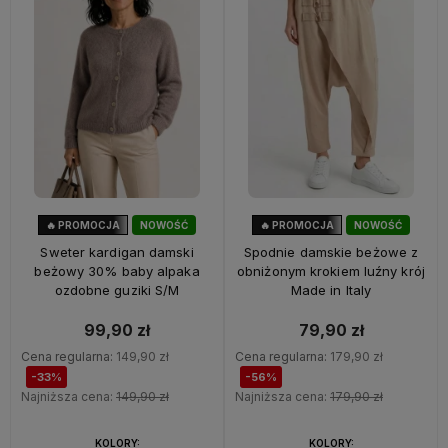
🔥 PROMOCJA
NOWOŚĆ
🔥 PROMOCJA
NOWOŚĆ
33%
OKAZJA
56%
OKAZJA
Sweter kardigan damski
Spodnie damskie beżowe z
beżowy 30% baby alpaka
obniżonym krokiem luźny krój
ozdobne guziki S/M
Made in Italy
99,90 zł
79,90 zł
Cena regularna:
149,90 zł
Cena regularna:
179,90 zł
-33%
-56%
Najniższa cena:
149,90 zł
Najniższa cena:
179,90 zł
KOLORY:
KOLORY: