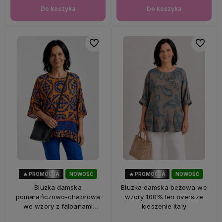
Do koszyka
Do koszyka
Do ulubionych
Do ulubi
🔥 PROMOCJA
NOWOŚĆ
🔥 PROMOCJA
NOWOŚĆ
47%
OKAZJA
33%
OKAZJA
Bluzka damska
Bluzka damska beżowa we
pomarańczowo-chabrowa
wzory 100% len oversize
we wzory z falbanami
kieszenie Italy
oversize 100% wiskoza Italy