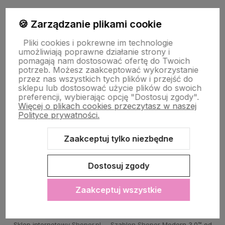
🍪 Zarządzanie plikami cookie
PŁATNOŚĆ I DOSTAWA
Pliki cookies i pokrewne im technologie
umożliwiają poprawne działanie strony i
STRONY INFORMACYJNE
pomagają nam dostosować ofertę do Twoich
potrzeb. Możesz zaakceptować wykorzystanie
przez nas wszystkich tych plików i przejść do
sklepu lub dostosować użycie plików do swoich
POMOC DLA KLIENTA
preferencji, wybierając opcję "Dostosuj zgody".
Więcej o plikach cookies przeczytasz w naszej
Polityce prywatności.
Zaakceptuj tylko niezbędne
Zawartość tej strony jest chroniona prawem autorskim - PINK BOX®
Dostosuj zgody
Zaakceptuj wszystkie
Sklep internetowy Shoper.pl
Szablon Shoper Modern 3.0™
od