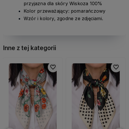
przyjazna dla skóry Wiskoza 100%
Kolor przeważający: pomarańczowy
Wzór i kolory, zgodne ze zdjęciami.
Inne z tej kategorii
bionych
bionych
Do ulubionych
Do ulubionych
Do ulubi
Do ulubi