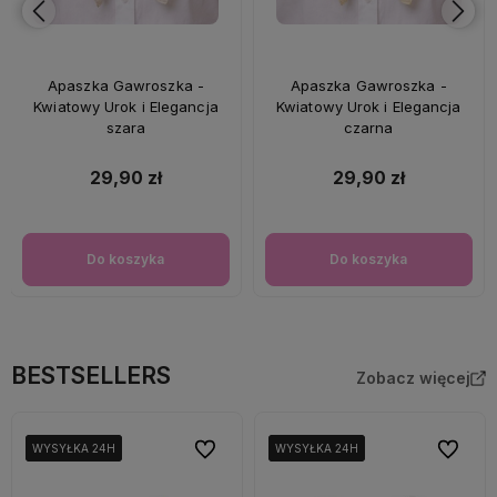
Apaszka Gawroszka -
Apaszka Gawroszka -
Kwiatowy Urok i Elegancja
Kwiatowy Urok i Elegancja
szara
czarna
29,90 zł
29,90 zł
Do koszyka
Do koszyka
BESTSELLERS
Zobacz więcej
Do ulubionych
Do ulubi
WYSYŁKA 24H
WYSYŁKA 24H
WYSYŁKA 24H
WYSYŁKA 24H
WYSYŁKA 24H
WYSYŁKA 24H