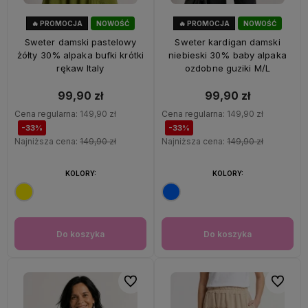
🔥 PROMOCJA
NOWOŚĆ
🔥 PROMOCJA
NOWOŚĆ
33%
OKAZJA
33%
OKAZJA
Sweter damski pastelowy
Sweter kardigan damski
żółty 30% alpaka bufki krótki
niebieski 30% baby alpaka
rękaw Italy
ozdobne guziki M/L
99,90 zł
99,90 zł
Cena regularna:
149,90 zł
Cena regularna:
149,90 zł
-33%
-33%
Najniższa cena:
149,90 zł
Najniższa cena:
149,90 zł
KOLORY:
KOLORY:
Do koszyka
Do koszyka
Do ulubionych
Do ulubi