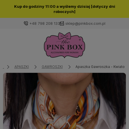
Kup do godziny 11:00 a wyślemy dzisiaj [dotyczy dni
roboczych]
+48 798 208 133
sklep@pinkbox.com.pl
Zaloguj się
Załóż konto
APASZKI
GAWROSZKI
Apaszka Gawroszka - Kwiatowy
Wybierz coś dla siebie z naszej aktualnej oferty lub
zaloguj się, aby przywrócić dodane produkty do listy
z poprzedniej sesji.