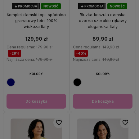
🔥 PROMOCJA
NOWOŚĆ
🔥 PROMOCJA
NOWOŚĆ
28%
OKAZJA
40%
OKAZJA
Komplet damski top+spódnica
Bluzka koszula damska
granatowy letni 100%
czarna szerokie rękawy
wiskoza Italy
elegancka Italy
129,90 zł
89,90 zł
Cena regularna:
179,90 zł
Cena regularna:
149,90 zł
-28%
-40%
Najniższa cena:
179,90 zł
Najniższa cena:
149,90 zł
KOLORY:
KOLORY:
Do koszyka
Do koszyka
Do ulubionych
Do ulubi