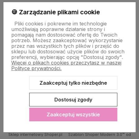
PŁATNOŚĆ I DOSTAWA
🍪 Zarządzanie plikami cookie
Pliki cookies i pokrewne im technologie
umożliwiają poprawne działanie strony i
STRONY INFORMACYJNE
pomagają nam dostosować ofertę do Twoich
potrzeb. Możesz zaakceptować wykorzystanie
przez nas wszystkich tych plików i przejść do
sklepu lub dostosować użycie plików do swoich
POMOC DLA KLIENTA
preferencji, wybierając opcję "Dostosuj zgody".
Więcej o plikach cookies przeczytasz w naszej
Polityce prywatności.
Zaakceptuj tylko niezbędne
Zawartość tej strony jest chroniona prawem autorskim - PINK BOX®
Dostosuj zgody
Zaakceptuj wszystkie
Sklep internetowy Shoper.pl
Szablon Shoper Modern 3.0™
od