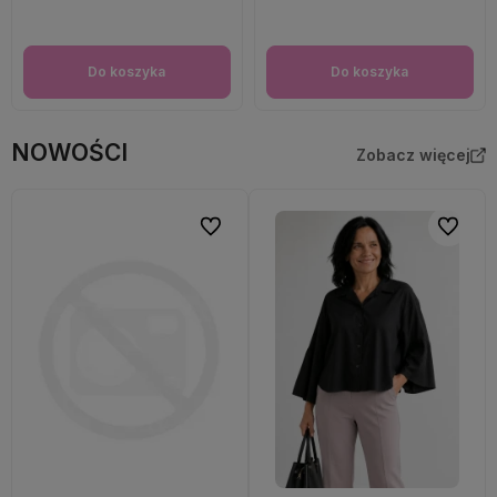
Do koszyka
Do koszyka
NOWOŚCI
Zobacz więcej
Do ulubionych
Do ulubi