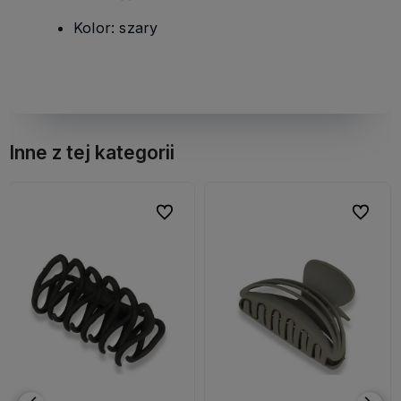
Kolor: szary
Inne z tej kategorii
bionych
bionych
Do ulubionych
Do ulubionych
Do ulubi
Do ulubi