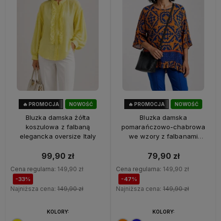
🔥 PROMOCJA
NOWOŚĆ
🔥 PROMOCJA
NOWOŚĆ
33%
OKAZJA
47%
OKAZJA
Bluzka damska żółta
Bluzka damska
koszulowa z falbaną
pomarańczowo-chabrowa
elegancka oversize Italy
we wzory z falbanami
oversize 100% wiskoza Italy
99,90 zł
79,90 zł
Cena regularna:
149,90 zł
Cena regularna:
149,90 zł
-33%
-47%
Najniższa cena:
149,90 zł
Najniższa cena:
149,90 zł
KOLORY:
KOLORY: