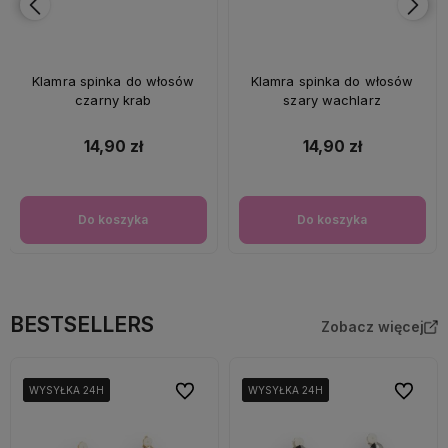
Klamra spinka do włosów
Klamra spinka do włosów
czarny krab
szary wachlarz
14,90 zł
14,90 zł
Do koszyka
Do koszyka
BESTSELLERS
Zobacz więcej
Do ulubionych
Do ulubi
WYSYŁKA 24H
WYSYŁKA 24H
WYSYŁKA 24H
WYSYŁKA 24H
WYSYŁKA 24H
WYSYŁKA 24H