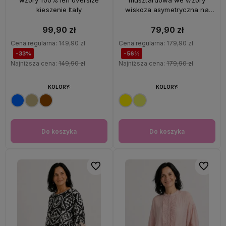
wzory 100% len oversize
musztardowa we wzory
kieszenie Italy
wiskoza asymetryczna na
ramiączkach Italy
99,90 zł
79,90 zł
Cena regularna:
149,90 zł
Cena regularna:
179,90 zł
-33%
-56%
Najniższa cena:
149,90 zł
Najniższa cena:
179,90 zł
KOLORY:
KOLORY:
Do koszyka
Do koszyka
Do ulubionych
Do ulubi