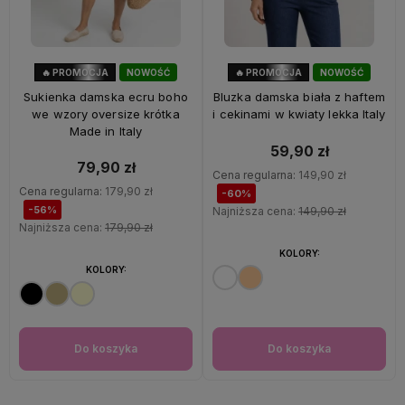
🔥 PROMOCJA
NOWOŚĆ
🔥 PROMOCJA
NOWOŚĆ
56%
OKAZJA
60%
OKAZJA
Sukienka damska ecru boho
Bluzka damska biała z haftem
we wzory oversize krótka
i cekinami w kwiaty lekka Italy
Made in Italy
59,90 zł
79,90 zł
Cena regularna:
149,90 zł
Cena regularna:
179,90 zł
-60%
-56%
Najniższa cena:
149,90 zł
Najniższa cena:
179,90 zł
KOLORY:
KOLORY:
Do koszyka
Do koszyka