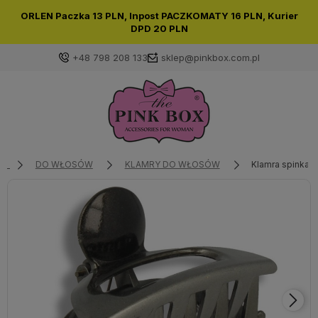
ORLEN Paczka
13 PLN,
Inpost PACZKOMATY
16 PLN,
Kurier
DPD
20 PLN
+48 798 208 133
sklep@pinkbox.com.pl
Zaloguj się
Załóż konto
DO WŁOSÓW
KLAMRY DO WŁOSÓW
Klamra spinka 
Wybierz coś dla siebie z naszej aktualnej oferty lub
zaloguj się, aby przywrócić dodane produkty do listy
z poprzedniej sesji.