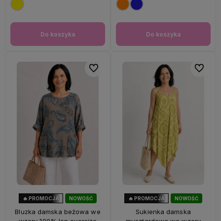
Do koszyka
Do koszyka
Do ulubionych
Do ulubi
🔥 PROMOCJA
NOWOŚĆ
🔥 PROMOCJA
NOWOŚĆ
33%
OKAZJA
56%
OKAZJA
Bluzka damska beżowa we
Sukienka damska