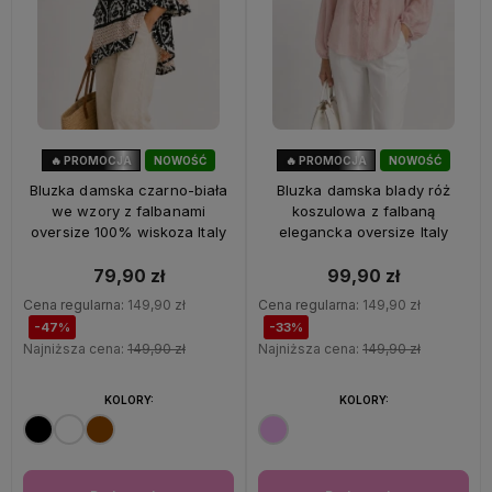
🔥 PROMOCJA
NOWOŚĆ
🔥 PROMOCJA
NOWOŚĆ
47%
OKAZJA
33%
OKAZJA
Bluzka damska czarno-biała
Bluzka damska blady róż
we wzory z falbanami
koszulowa z falbaną
oversize 100% wiskoza Italy
elegancka oversize Italy
79,90 zł
99,90 zł
Cena regularna:
149,90 zł
Cena regularna:
149,90 zł
-47%
-33%
Najniższa cena:
149,90 zł
Najniższa cena:
149,90 zł
KOLORY:
KOLORY: