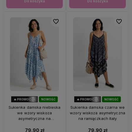
Do koszyka
Do koszyka
Do ulubionych
Do ulubi
🔥 PROMOCJA
NOWOŚĆ
🔥 PROMOCJA
NOWOŚĆ
56%
OKAZJA
56%
OKAZJA
Sukienka damska niebieska
Sukienka damska czarna we
we wzory wiskoza
wzory wiskoza asymetryczna
asymetryczna na
na ramiączkach Italy
ramiączkach Italy
79,90 zł
79,90 zł