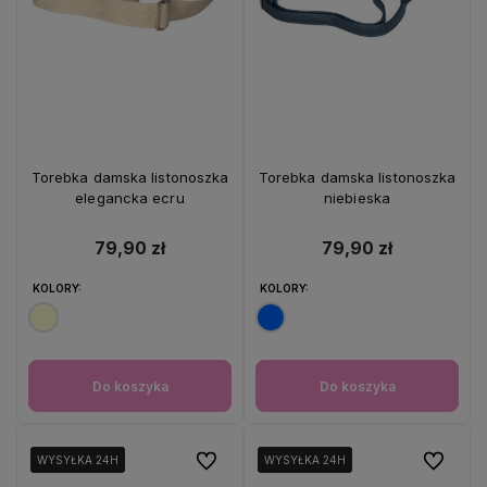
Torebka damska listonoszka
Torebka damska listonoszka
elegancka ecru
niebieska
79,90 zł
79,90 zł
KOLORY:
KOLORY:
Do koszyka
Do koszyka
Do ulubionych
Do ulubio
WYSYŁKA 24H
WYSYŁKA 24H
WYSYŁKA 24H
WYSYŁKA 24H
WYSYŁKA 24H
WYSYŁKA 24H