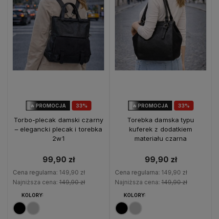
🔥 PROMOCJA
33%
🔥 PROMOCJA
33%
OKAZJA
OKAZJA
Torbo-plecak damski czarny
Torebka damska typu
– elegancki plecak i torebka
kuferek z dodatkiem
2w1
materiału czarna
99,90 zł
99,90 zł
Cena regularna:
149,90 zł
Cena regularna:
149,90 zł
Najniższa cena:
149,90 zł
Najniższa cena:
149,90 zł
KOLORY:
KOLORY: