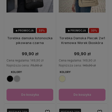
🔥 PROMOCJA
33%
🔥 PROMOCJA
33%
OKAZJA
OKAZJA
Torebka damska listonoszka
Torebka Damska Plecak 2w1
pikowana czarna
Kremowa Worek Ekoskóra
99,90 zł
99,90 zł
Cena regularna:
149,90 zł
Cena regularna:
149,90 zł
Najniższa cena:
79,90 zł
Najniższa cena:
149,90 zł
KOLORY:
KOLORY:
Do koszyka
Do koszyka
Do ulubionych
Do ulubio
WYSYŁKA 24H
WYSYŁKA 24H
WYSYŁKA 24H
WYSYŁKA 24H
WYSYŁKA 24H
WYSYŁKA 24H