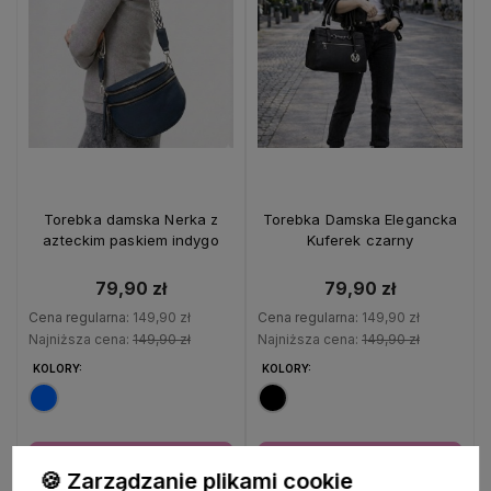
Torebka damska Nerka z
Torebka Damska Elegancka
azteckim paskiem indygo
Kuferek czarny
79,90 zł
79,90 zł
Cena regularna:
149,90 zł
Cena regularna:
149,90 zł
Najniższa cena:
149,90 zł
Najniższa cena:
149,90 zł
KOLORY:
KOLORY:
Do koszyka
Do koszyka
🍪 Zarządzanie plikami cookie