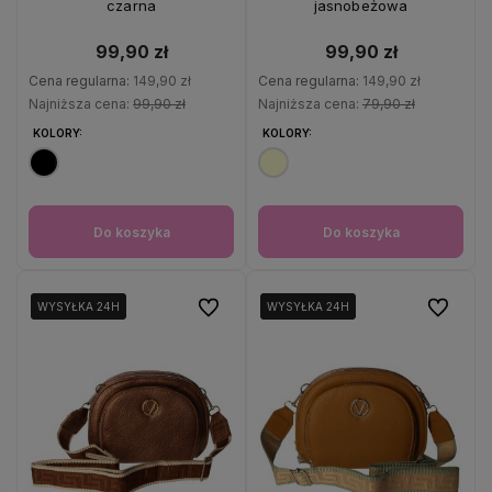
czarna
jasnobeżowa
99,90 zł
99,90 zł
Cena regularna:
149,90 zł
Cena regularna:
149,90 zł
Najniższa cena:
99,90 zł
Najniższa cena:
79,90 zł
KOLORY:
KOLORY:
Do koszyka
Do koszyka
Do ulubionych
Do ulubio
WYSYŁKA 24H
WYSYŁKA 24H
WYSYŁKA 24H
WYSYŁKA 24H