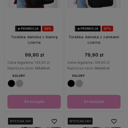
🔥 PROMOCJA
33%
🔥 PROMOCJA
47%
OKAZJA
OKAZJA
Torebka damska z klamrą
Torebka damska z zamkami
czarna
czarna
99,90 zł
79,90 zł
Cena regularna:
149,90 zł
Cena regularna:
149,90 zł
Najniższa cena:
149,90 zł
Najniższa cena:
149,90 zł
KOLORY:
KOLORY:
Do koszyka
Do koszyka
Do ulubionych
Do ulubio
WYSYŁKA 24H
WYSYŁKA 24H
WYSYŁKA 24H
WYSYŁKA 24H
WYSYŁKA 24H
WYSYŁKA 24H