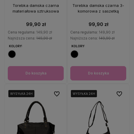
OKAZJA
OKAZJA
Torebka damska czarna
Torebka damska czarna 3-
materiałowa sztruksowa
komorowa z saszetką
99,90 zł
99,90 zł
Cena regularna:
149,90 zł
Cena regularna:
149,90 zł
Najniższa cena:
149,90 zł
Najniższa cena:
149,90 zł
KOLORY:
KOLORY:
Do koszyka
Do koszyka
Do ulubionych
Do ulubio
WYSYŁKA 24H
WYSYŁKA 24H
WYSYŁKA 24H
WYSYŁKA 24H
WYSYŁKA 24H
WYSYŁKA 24H