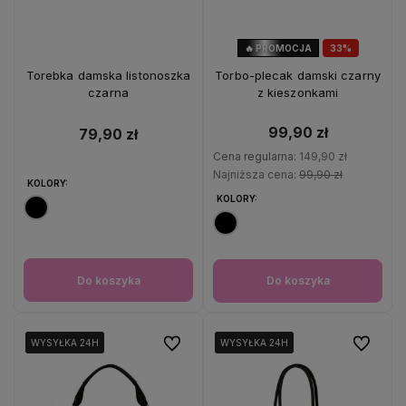
🔥 PROMOCJA
33%
OKAZJA
Torebka damska listonoszka
Torbo-plecak damski czarny
czarna
z kieszonkami
99,90 zł
79,90 zł
Cena regularna:
149,90 zł
Najniższa cena:
99,90 zł
KOLORY:
KOLORY:
Do koszyka
Do koszyka
Do ulubionych
Do ulubio
WYSYŁKA 24H
WYSYŁKA 24H
WYSYŁKA 24H
WYSYŁKA 24H
WYSYŁKA 24H
WYSYŁKA 24H