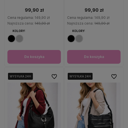
99,90 zł
99,90 zł
Cena regularna:
149,90 zł
Cena regularna:
149,90 zł
Najniższa cena:
149,90 zł
Najniższa cena:
149,90 zł
KOLORY:
KOLORY:
Do koszyka
Do koszyka
Do ulubionych
Do ulubio
WYSYŁKA 24H
WYSYŁKA 24H
WYSYŁKA 24H
WYSYŁKA 24H
WYSYŁKA 24H
WYSYŁKA 24H