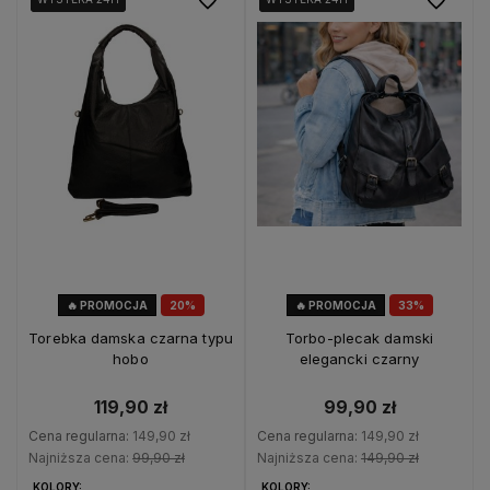
🔥 PROMOCJA
20%
🔥 PROMOCJA
33%
OKAZJA
OKAZJA
Torebka damska czarna typu
Torbo-plecak damski
hobo
elegancki czarny
119,90 zł
99,90 zł
Cena regularna:
149,90 zł
Cena regularna:
149,90 zł
Najniższa cena:
99,90 zł
Najniższa cena:
149,90 zł
KOLORY:
KOLORY: