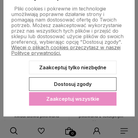
Pliki cookies i pokrewne im technologie
umożliwiają poprawne działanie strony i
Do ulubionych
Do ulubio
WYSYŁKA 24H
WYSYŁKA 24H
WYSYŁKA 24H
WYSYŁKA 24H
pomagają nam dostosować ofertę do Twoich
potrzeb. Możesz zaakceptować wykorzystanie
przez nas wszystkich tych plików i przejść do
sklepu lub dostosować użycie plików do swoich
preferencji, wybierając opcję "Dostosuj zgody".
Więcej o plikach cookies przeczytasz w naszej
Polityce prywatności.
Zaakceptuj tylko niezbędne
Dostosuj zgody
Zaakceptuj wszystkie
🔥 PROMOCJA
47%
🔥 PROMOCJA
47%
OKAZJA
OKAZJA
Torebka Damska listonoszka
Torebka damska Nerka
kwadratowa pikowana
pikowana z tekstylnym
czarna
paskiem czarna
79,90 zł
79,90 zł