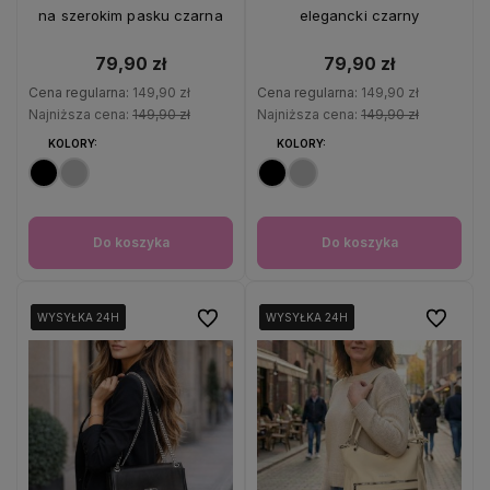
na szerokim pasku czarna
elegancki czarny
79,90 zł
79,90 zł
Cena regularna:
149,90 zł
Cena regularna:
149,90 zł
Najniższa cena:
149,90 zł
Najniższa cena:
149,90 zł
KOLORY:
KOLORY:
Do koszyka
Do koszyka
Do ulubionych
Do ulubio
WYSYŁKA 24H
WYSYŁKA 24H
WYSYŁKA 24H
WYSYŁKA 24H
WYSYŁKA 24H
WYSYŁKA 24H