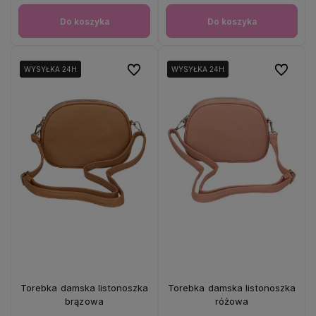
Do koszyka
Do koszyka
Do ulubionych
Do ulubio
WYSYŁKA 24H
WYSYŁKA 24H
WYSYŁKA 24H
WYSYŁKA 24H
Torebka damska listonoszka
Torebka damska listonoszka
brązowa
różowa