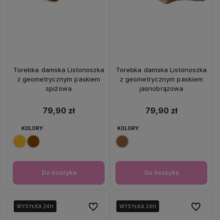
Torebka damska Listonoszka
Torebka damska Listonoszka
z geometrycznym paskiem
z geometrycznym paskiem
spiżowa
jasnobrązowa
79,90 zł
79,90 zł
KOLORY:
KOLORY:
Do koszyka
Do koszyka
Do ulubionych
Do ulubio
WYSYŁKA 24H
WYSYŁKA 24H
WYSYŁKA 24H
WYSYŁKA 24H