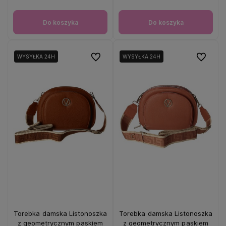
Do koszyka
Do koszyka
Do ulubionych
Do ulubio
WYSYŁKA 24H
WYSYŁKA 24H
Torebka damska Listonoszka
Torebka damska Listonoszka
z geometrycznym paskiem
z geometrycznym paskiem