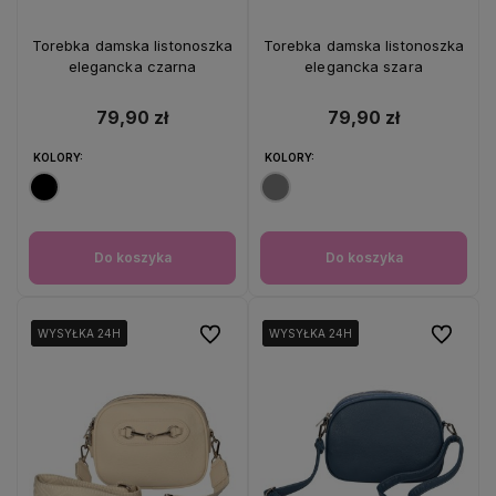
Torebka damska listonoszka
Torebka damska listonoszka
elegancka czarna
elegancka szara
79,90 zł
79,90 zł
KOLORY:
KOLORY:
Do koszyka
Do koszyka
Do ulubionych
Do ulubio
WYSYŁKA 24H
WYSYŁKA 24H
WYSYŁKA 24H
WYSYŁKA 24H
WYSYŁKA 24H
WYSYŁKA 24H