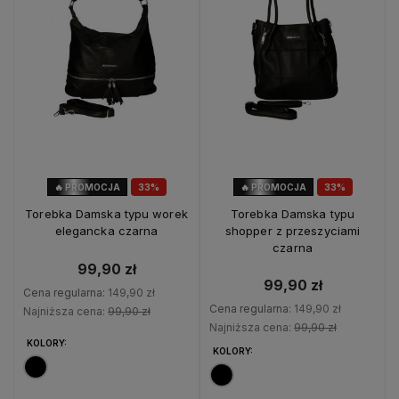
🔥 PROMOCJA
33%
🔥 PROMOCJA
33%
OKAZJA
OKAZJA
Torebka Damska typu worek
Torebka Damska typu
elegancka czarna
shopper z przeszyciami
czarna
99,90 zł
99,90 zł
Cena regularna:
149,90 zł
Cena regularna:
149,90 zł
Najniższa cena:
99,90 zł
Najniższa cena:
99,90 zł
KOLORY:
KOLORY: