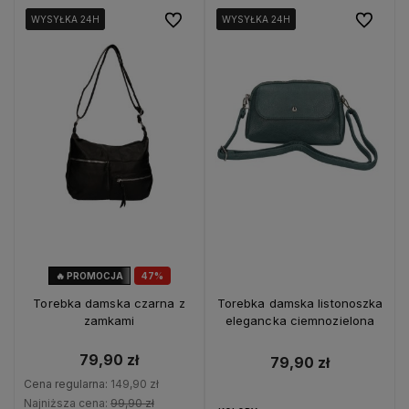
Do ulubionych
Do ulubio
WYSYŁKA 24H
WYSYŁKA 24H
WYSYŁKA 24H
WYSYŁKA 24H
WYSYŁKA 24H
WYSYŁKA 24H
🔥 PROMOCJA
47%
OKAZJA
Torebka damska czarna z
Torebka damska listonoszka
zamkami
elegancka ciemnozielona
79,90 zł
79,90 zł
Cena regularna:
149,90 zł
Najniższa cena:
99,90 zł