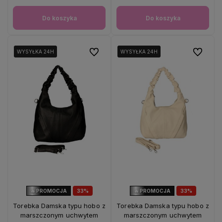
Do koszyka
Do koszyka
Do ulubionych
Do ulubio
WYSYŁKA 24H
WYSYŁKA 24H
WYSYŁKA 24H
WYSYŁKA 24H
🔥 PROMOCJA
33%
🔥 PROMOCJA
33%
OKAZJA
OKAZJA
Torebka Damska typu hobo z
Torebka Damska typu hobo z
marszczonym uchwytem
marszczonym uchwytem