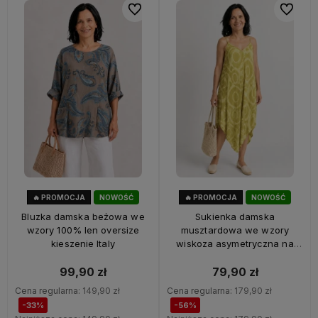
Do ulubionych
Do ulubi
🔥 PROMOCJA
NOWOŚĆ
🔥 PROMOCJA
NOWOŚĆ
33%
OKAZJA
56%
OKAZJA
Bluzka damska beżowa we
Sukienka damska
wzory 100% len oversize
musztardowa we wzory
kieszenie Italy
wiskoza asymetryczna na
ramiączkach Italy
99,90 zł
79,90 zł
Cena regularna:
149,90 zł
Cena regularna:
179,90 zł
-33%
-56%