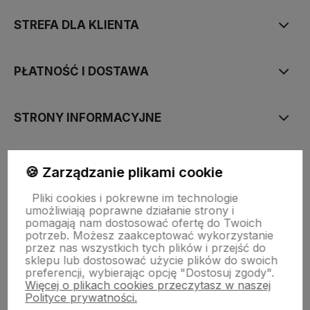
STREFA DLA KLIENTA
PŁATNOŚĆ I DOSTAWA
STRONY INFORMACYJNE
POMOC DLA KLIENTA
🍪 Zarządzanie plikami cookie
Pliki cookies i pokrewne im technologie
umożliwiają poprawne działanie strony i
pomagają nam dostosować ofertę do Twoich
potrzeb. Możesz zaakceptować wykorzystanie
Zawartość tej strony jest chroniona prawem autorskim - PINK BOX®
przez nas wszystkich tych plików i przejść do
sklepu lub dostosować użycie plików do swoich
preferencji, wybierając opcję "Dostosuj zgody".
Więcej o plikach cookies przeczytasz w naszej
Polityce prywatności.