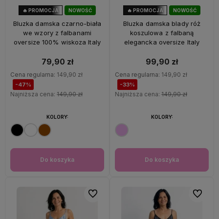
🔥 PROMOCJA
NOWOŚĆ
🔥 PROMOCJA
NOWOŚĆ
47%
OKAZJA
33%
OKAZJA
Bluzka damska czarno-biała
Bluzka damska blady róż
we wzory z falbanami
koszulowa z falbaną
oversize 100% wiskoza Italy
elegancka oversize Italy
79,90 zł
99,90 zł
Cena regularna:
149,90 zł
Cena regularna:
149,90 zł
-47%
-33%
Najniższa cena:
149,90 zł
Najniższa cena:
149,90 zł
KOLORY:
KOLORY:
Do koszyka
Do koszyka
Do ulubionych
Do ulubi