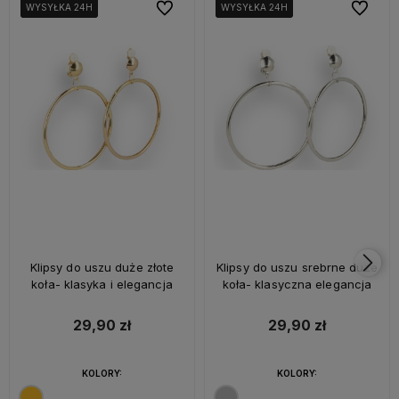
Do ulubionych
Do ulubi
WYSYŁKA 24H
WYSYŁKA 24H
WYSYŁKA 24H
WYSYŁKA 24H
WYSYŁKA 24H
WYSYŁKA 24H
Klipsy do uszu duże złote
Klipsy do uszu srebrne duże
koła- klasyka i elegancja
koła- klasyczna elegancja
29,90 zł
29,90 zł
KOLORY:
KOLORY: