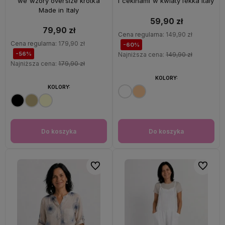
we wzory oversize krótka
i cekinami w kwiaty lekka Italy
Made in Italy
59,90 zł
79,90 zł
Cena regularna:
149,90 zł
Cena regularna:
179,90 zł
-60%
-56%
Najniższa cena:
149,90 zł
Najniższa cena:
179,90 zł
KOLORY:
KOLORY:
Do koszyka
Do koszyka
Do ulubionych
Do ulubi