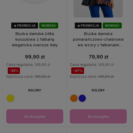
🔥 PROMOCJA
NOWOŚĆ
🔥 PROMOCJA
NOWOŚĆ
33%
OKAZJA
47%
OKAZJA
Bluzka damska żółta
Bluzka damska
koszulowa z falbaną
pomarańczowo-chabrowa
elegancka oversize Italy
we wzory z falbanami
oversize 100% wiskoza Italy
99,90 zł
79,90 zł
Cena regularna:
149,90 zł
Cena regularna:
149,90 zł
-33%
-47%
Najniższa cena:
149,90 zł
Najniższa cena:
149,90 zł
KOLORY:
KOLORY:
Do koszyka
Do koszyka