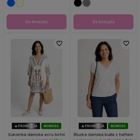
Do koszyka
Do koszyka
Do ulubionych
Do ulubi
🔥 PROMOCJA
NOWOŚĆ
🔥 PROMOCJA
NOWOŚĆ
56%
OKAZJA
60%
OKAZJA
Sukienka damska ecru boho
Bluzka damska biała z haftem