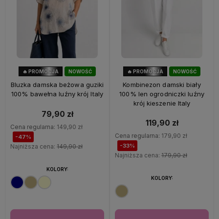
🔥 PROMOCJA
NOWOŚĆ
🔥 PROMOCJA
NOWOŚĆ
47%
OKAZJA
33%
OKAZJA
Bluzka damska beżowa guziki
Kombinezon damski biały
100% bawełna luźny krój Italy
100% len ogrodniczki luźny
krój kieszenie Italy
79,90 zł
119,90 zł
Cena regularna:
149,90 zł
Cena regularna:
179,90 zł
-47%
-33%
Najniższa cena:
149,90 zł
Najniższa cena:
179,90 zł
KOLORY:
KOLORY: