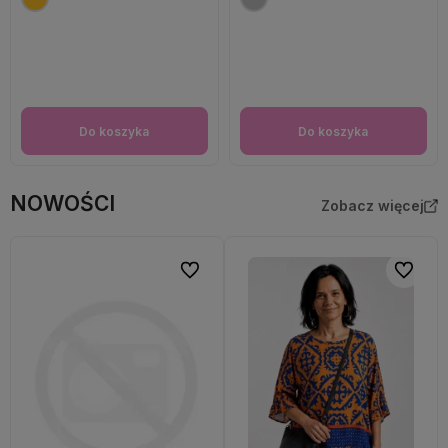
Do koszyka
Do koszyka
NOWOŚCI
Zobacz więcej
Do ulubionych
Do ulubi