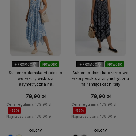
🔥 PROMOCJA
NOWOŚĆ
🔥 PROMOCJA
NOWOŚĆ
56%
OKAZJA
56%
OKAZJA
Sukienka damska niebieska
Sukienka damska czarna we
we wzory wiskoza
wzory wiskoza asymetryczna
asymetryczna na
na ramiączkach Italy
ramiączkach Italy
79,90 zł
79,90 zł
Cena regularna:
179,90 zł
Cena regularna:
179,90 zł
-56%
-56%
Najniższa cena:
179,90 zł
Najniższa cena:
179,90 zł
KOLORY:
KOLORY: