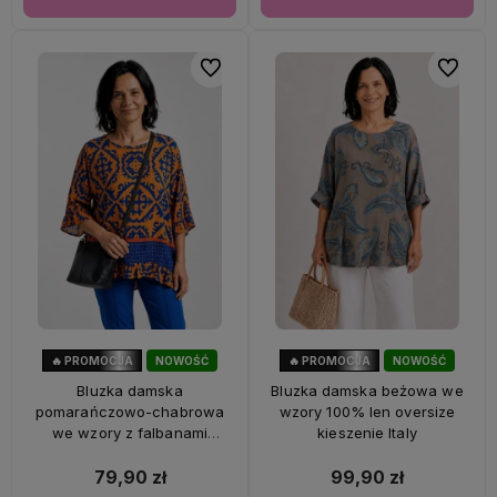
Do ulubionych
Do ulubi
🔥 PROMOCJA
NOWOŚĆ
🔥 PROMOCJA
NOWOŚĆ
47%
OKAZJA
33%
OKAZJA
Bluzka damska
Bluzka damska beżowa we
pomarańczowo-chabrowa
wzory 100% len oversize
we wzory z falbanami
kieszenie Italy
oversize 100% wiskoza Italy
79,90 zł
99,90 zł