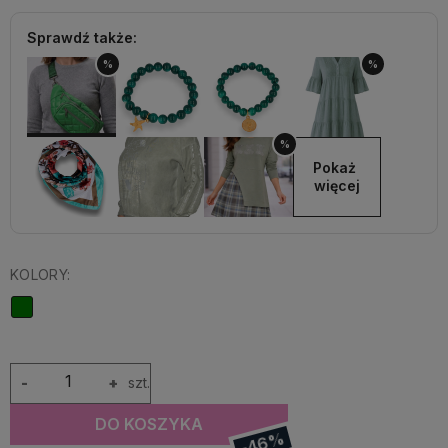
Sprawdź także:
%
%
%
Pokaż 
więcej
KOLORY:
-
+
szt.
DO KOSZYKA
-46%