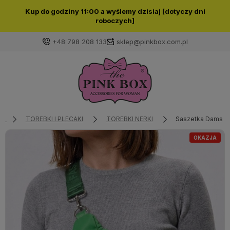
Kup do godziny 11:00 a wyślemy dzisiaj [dotyczy dni
roboczych]
+48 798 208 133
sklep@pinkbox.com.pl
Zaloguj się
Załóż konto
TOREBKI I PLECAKI
TOREBKI NERKI
Saszetka Damska 
OKAZJA
Wybierz coś dla siebie z naszej aktualnej oferty lub
zaloguj się, aby przywrócić dodane produkty do listy
z poprzedniej sesji.