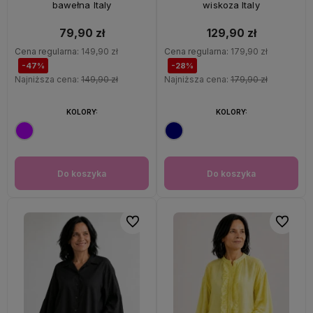
bawełna Italy
wiskoza Italy
79,90 zł
129,90 zł
Cena regularna:
149,90 zł
Cena regularna:
179,90 zł
-47%
-28%
Najniższa cena:
149,90 zł
Najniższa cena:
179,90 zł
KOLORY:
KOLORY:
Do koszyka
Do koszyka
Do ulubionych
Do ulubi