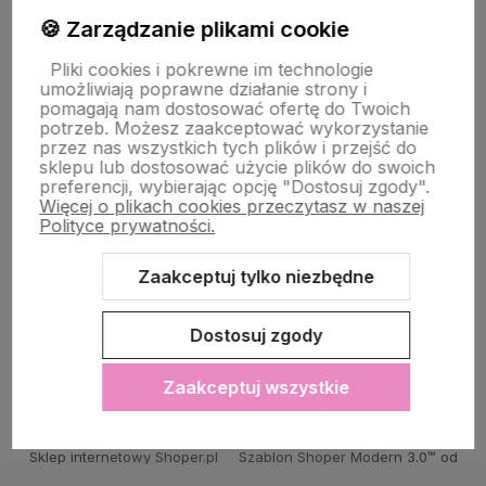
PŁATNOŚĆ I DOSTAWA
🍪 Zarządzanie plikami cookie
Pliki cookies i pokrewne im technologie
umożliwiają poprawne działanie strony i
STRONY INFORMACYJNE
pomagają nam dostosować ofertę do Twoich
potrzeb. Możesz zaakceptować wykorzystanie
przez nas wszystkich tych plików i przejść do
sklepu lub dostosować użycie plików do swoich
POMOC DLA KLIENTA
preferencji, wybierając opcję "Dostosuj zgody".
Więcej o plikach cookies przeczytasz w naszej
Polityce prywatności.
Zaakceptuj tylko niezbędne
Zawartość tej strony jest chroniona prawem autorskim - PINK BOX®
Dostosuj zgody
Zaakceptuj wszystkie
Sklep internetowy Shoper.pl
Szablon Shoper Modern 3.0™
od
GrowCommerce