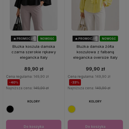
🔥 PROMOCJA
NOWOŚĆ
🔥 PROMOCJA
NOWOŚĆ
40%
OKAZJA
33%
OKAZJA
Bluzka koszula damska
Bluzka damska żółta
czarna szerokie rękawy
koszulowa z falbaną
elegancka Italy
elegancka oversize Italy
89,90 zł
99,90 zł
Cena regularna:
149,90 zł
Cena regularna:
149,90 zł
-40%
-33%
Najniższa cena:
149,90 zł
Najniższa cena:
149,90 zł
KOLORY:
KOLORY:
Do koszyka
Do koszyka