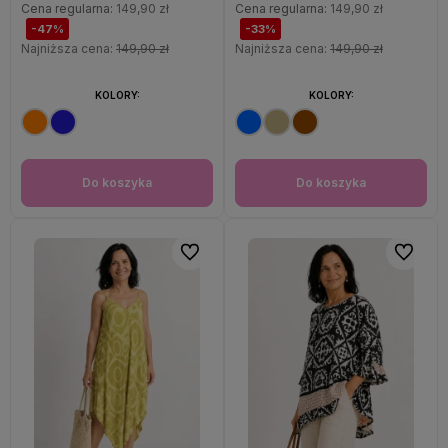
Cena regularna:
149,90 zł
Cena regularna:
149,90 zł
-47%
-33%
Najniższa cena:
149,90 zł
Najniższa cena:
149,90 zł
KOLORY:
KOLORY:
Do koszyka
Do koszyka
Do ulubionych
Do ulubi