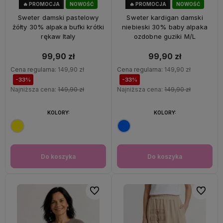
🔥 PROMOCJA
NOWOŚĆ
🔥 PROMOCJA
NOWOŚĆ
33%
OKAZJA
33%
OKAZJA
Sweter damski pastelowy
Sweter kardigan damski
żółty 30% alpaka bufki krótki
niebieski 30% baby alpaka
rękaw Italy
ozdobne guziki M/L
99,90 zł
99,90 zł
Cena regularna:
149,90 zł
Cena regularna:
149,90 zł
-33%
-33%
Najniższa cena:
149,90 zł
Najniższa cena:
149,90 zł
KOLORY:
KOLORY:
Do koszyka
Do koszyka
Do ulubionych
Do ulubi