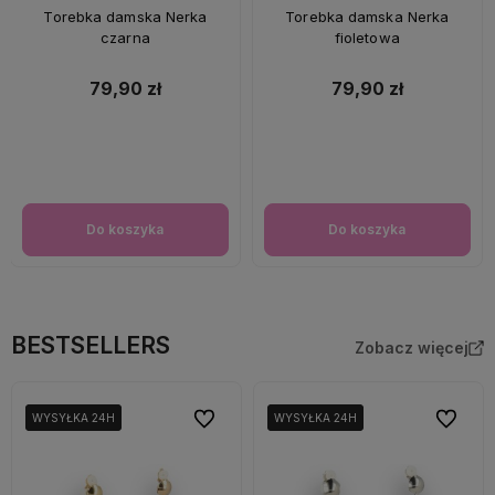
Torebka damska Nerka
Torebka damska Nerka
czarna
fioletowa
79,90 zł
79,90 zł
Do koszyka
Do koszyka
BESTSELLERS
Zobacz więcej
Do ulubionych
Do ulubi
WYSYŁKA 24H
WYSYŁKA 24H
WYSYŁKA 24H
WYSYŁKA 24H