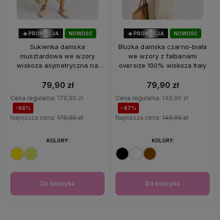
🔥 PROMOCJA
NOWOŚĆ
🔥 PROMOCJA
NOWOŚĆ
56%
OKAZJA
47%
OKAZJA
Sukienka damska
Bluzka damska czarno-biała
musztardowa we wzory
we wzory z falbanami
wiskoza asymetryczna na
oversize 100% wiskoza Italy
ramiączkach Italy
79,90 zł
79,90 zł
Cena regularna:
179,90 zł
Cena regularna:
149,90 zł
-56%
-47%
Najniższa cena:
179,90 zł
Najniższa cena:
149,90 zł
KOLORY:
KOLORY:
Do koszyka
Do koszyka