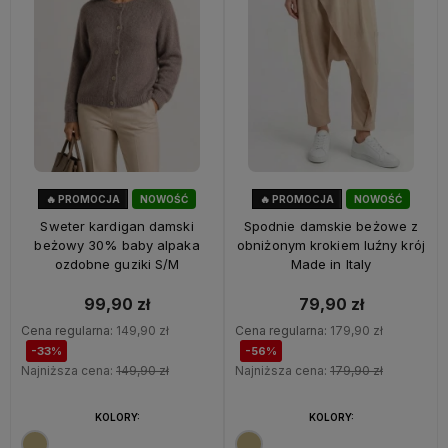
🔥 PROMOCJA
NOWOŚĆ
🔥 PROMOCJA
NOWOŚĆ
33%
OKAZJA
56%
OKAZJA
Sweter kardigan damski
Spodnie damskie beżowe z
beżowy 30% baby alpaka
obniżonym krokiem luźny krój
ozdobne guziki S/M
Made in Italy
99,90 zł
79,90 zł
Cena regularna:
149,90 zł
Cena regularna:
179,90 zł
-33%
-56%
Najniższa cena:
149,90 zł
Najniższa cena:
179,90 zł
KOLORY:
KOLORY: