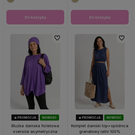
Do koszyka
Do koszyka
Do ulubionych
Do ulubi
🔥 PROMOCJA
NOWOŚĆ
🔥 PROMOCJA
NOWOŚĆ
47%
OKAZJA
28%
OKAZJA
Bluzka damska fioletowa
Komplet damski top+spódnica
oversize asymetryczna
granatowy letni 100%