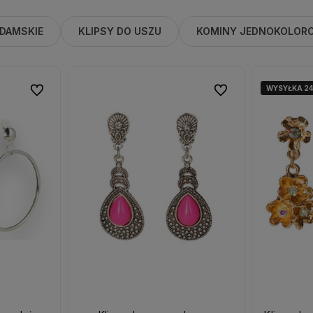
 DAMSKIE
KLIPSY DO USZU
KOMINY JEDNOKOLOR
WYSYŁKA 2
WYSYŁKA 2
Do ulubionych
Do ulubionych