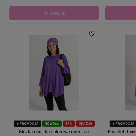
Do koszyka
Do ulubionych
🔥 PROMOCJA
NOWOŚĆ
47%
OKAZJA
🔥 PROMOCJA
Bluzka damska fioletowa oversize
Komplet dams