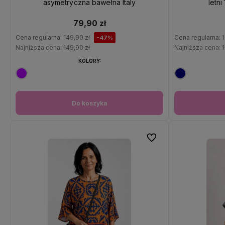
asymetryczna bawełna Italy
letni
79,90 zł
Cena regularna:
149,90 zł
Cena regularna:
1
-47%
Najniższa cena:
149,90 zł
Najniższa cena:
1
KOLORY:
Do koszyka
Do ulubionych