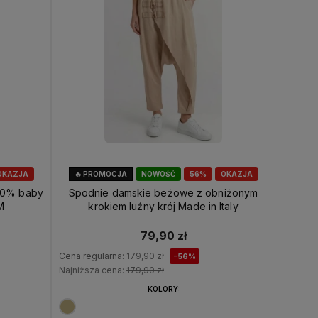
OKAZJA
🔥 PROMOCJA
NOWOŚĆ
56%
OKAZJA
30% baby
Spodnie damskie beżowe z obniżonym
M
krokiem luźny krój Made in Italy
79,90 zł
Cena regularna:
179,90 zł
-56%
Najniższa cena:
179,90 zł
KOLORY: