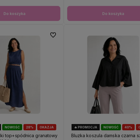
Do koszyka
Do koszyka
Do ulubionych
NOWOŚĆ
28%
OKAZJA
🔥 PROMOCJA
NOWOŚĆ
40%
ki top+spódnica granatowy
Bluzka koszula damska czarna s