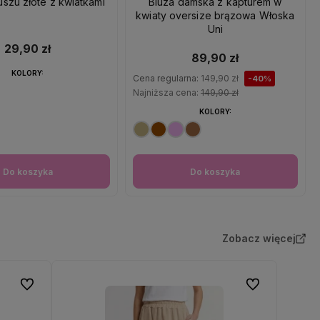
uszu złote z kwiatkami
Bluza damska z kapturem w
kwiaty oversize brązowa Włoska
Uni
29,90 zł
89,90 zł
KOLORY:
Cena regularna:
149,90 zł
-40%
Najniższa cena:
149,90 zł
KOLORY:
Do koszyka
Do koszyka
Zobacz więcej
Do ulubionych
Do ulubionych