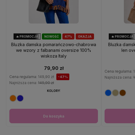
🔥 PROMOCJA
NOWOŚĆ
47%
OKAZJA
🔥 PROMOCJA
Bluzka damska pomarańczowo-chabrowa
Bluzka dams
we wzory z falbanami oversize 100%
len ov
wiskoza Italy
79,90 zł
Cena regularna:
1
Cena regularna:
149,90 zł
-47%
Najniższa cena:
1
Najniższa cena:
149,90 zł
KOLORY:
Do koszyka