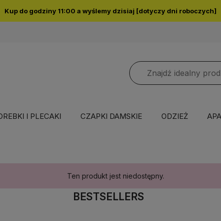
Kup do godziny 11:00 a wyślemy dzisiaj [dotyczy dni roboczych]
OREBKI I PLECAKI
CZAPKI DAMSKIE
ODZIEŻ
APA
Ten produkt jest niedostępny.
BESTSELLERS