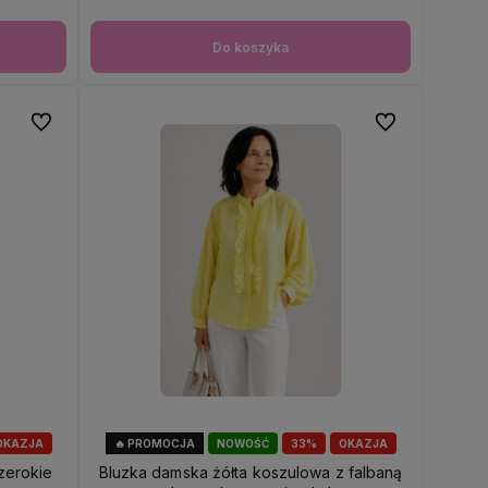
Do koszyka
Do ulubionych
Do ulubionych
OKAZJA
🔥 PROMOCJA
NOWOŚĆ
33%
OKAZJA
zerokie
Bluzka damska żółta koszulowa z falbaną