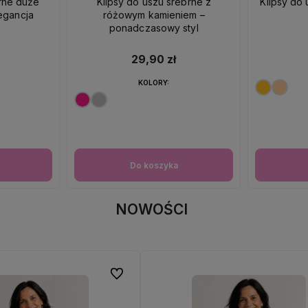
brne duże
Klipsy do uszu srebrne z
Klipsy do 
egancja
różowym kamieniem –
ponadczasowy styl
29,90 zł
KOLORY:
Do koszyka
NOWOŚCI
Do ulubionych