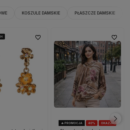
OWE
KOSZULE DAMSKIE
PŁASZCZE DAMSKIE
4H
4H
Do ulubionych
Do ulubio
🔥 PROMOCJA
40%
OKAZJA