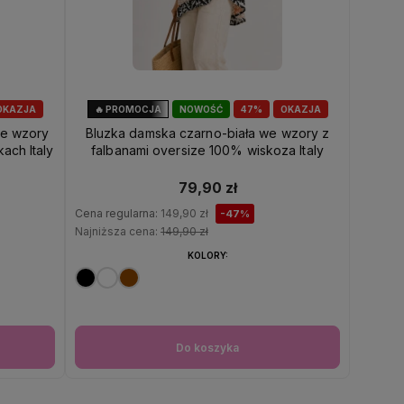
OKAZJA
🔥 PROMOCJA
NOWOŚĆ
47%
OKAZJA
e wzory
Bluzka damska czarno-biała we wzory z
ach Italy
falbanami oversize 100% wiskoza Italy
79,90 zł
Cena regularna:
149,90 zł
-47%
Najniższa cena:
149,90 zł
KOLORY:
Do koszyka