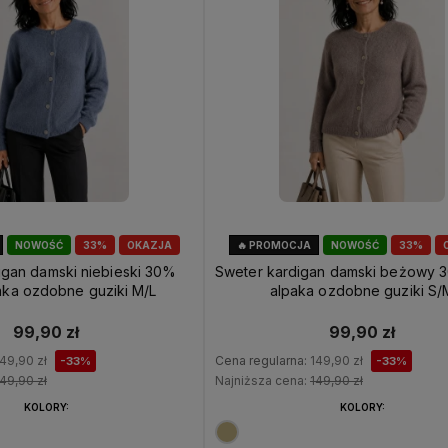
NOWOŚĆ
33%
OKAZJA
🔥 PROMOCJA
NOWOŚĆ
33%
igan damski niebieski 30%
Sweter kardigan damski beżowy 
aka ozdobne guziki M/L
alpaka ozdobne guziki S/
99,90 zł
99,90 zł
49,90 zł
Cena regularna:
149,90 zł
-33%
-33%
49,90 zł
Najniższa cena:
149,90 zł
KOLORY:
KOLORY: