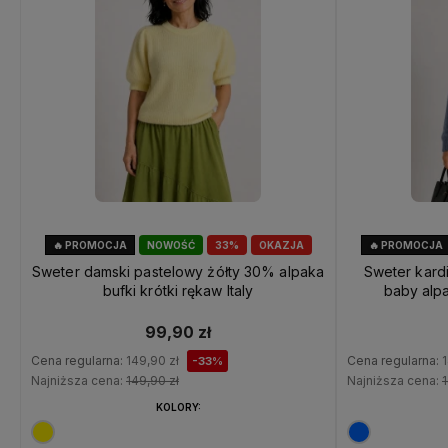
🔥 PROMOCJA
NOWOŚĆ
33%
OKAZJA
🔥 PROMOCJA
Sweter damski pastelowy żółty 30% alpaka
Sweter kard
bufki krótki rękaw Italy
baby alp
99,90 zł
Cena regularna:
149,90 zł
Cena regularna:
1
-33%
Najniższa cena:
149,90 zł
Najniższa cena:
1
KOLORY: