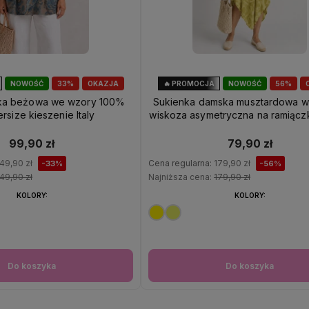
NOWOŚĆ
33%
OKAZJA
🔥 PROMOCJA
NOWOŚĆ
56%
ka beżowa we wzory 100%
Sukienka damska musztardowa w
ersize kieszenie Italy
wiskoza asymetryczna na ramiączk
99,90 zł
79,90 zł
49,90 zł
Cena regularna:
179,90 zł
-33%
-56%
49,90 zł
Najniższa cena:
179,90 zł
KOLORY:
KOLORY:
Do koszyka
Do koszyka