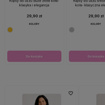
Klipsy do uszu duże złote koła-
Klipsy do uszu sre
klasyka i elegancja
koła- klasyczna el
29,90 zł
29,90 zł
KOLORY:
KOLORY:
Do koszyka
Do koszyka
Do ulubionych