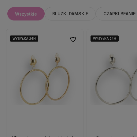
BLUZKI DAMSKIE
CZAPKI BEANIE
Wszystkie
WYSYŁKA 24H
WYSYŁKA 24H
WYSYŁKA 24H
WYSYŁKA 24H
WYSYŁKA 24H
WYSYŁKA 24H
Do ulubionych