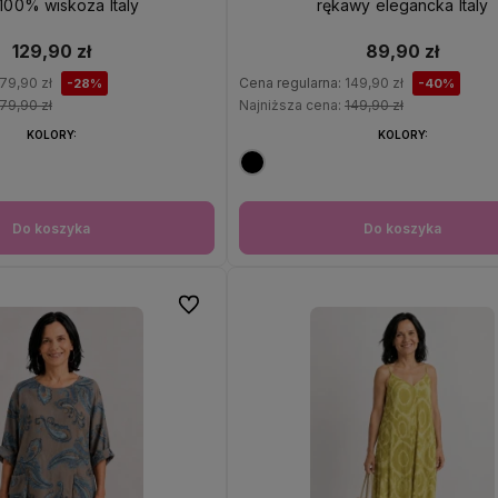
 100% wiskoza Italy
rękawy elegancka Italy
129,90 zł
89,90 zł
79,90 zł
Cena regularna:
149,90 zł
-28%
-40%
79,90 zł
Najniższa cena:
149,90 zł
KOLORY:
KOLORY:
Do koszyka
Do koszyka
Do ulubionych