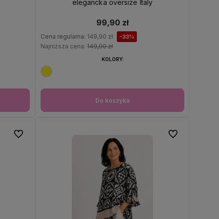
elegancka oversize Italy
99,90 zł
Cena regularna:
149,90 zł
-33%
Najniższa cena:
149,90 zł
KOLORY:
Do koszyka
Do ulubionych
Do ulubionych