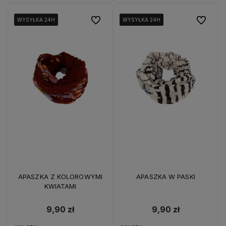
Do ulubionych
Do ulubio
WYSYŁKA 24H
WYSYŁKA 24H
WYSYŁKA 24H
WYSYŁKA 24H
WYSYŁKA 24H
WYSYŁKA 24H
WYSYŁKA 24H
WYSYŁKA 24H
WYSYŁKA 24H
WYSYŁKA 24H
APASZKA Z KOLOROWYMI
APASZKA W PASKI
KWIATAMI
9,90 zł
9,90 zł