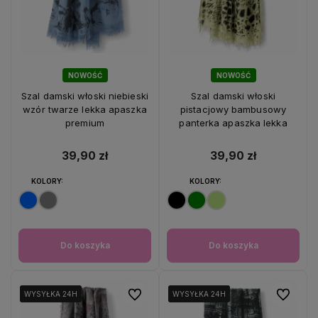
NOWOŚĆ
NOWOŚĆ
Szal damski włoski niebieski
Szal damski włoski
wzór twarze lekka apaszka
pistacjowy bambusowy
premium
panterka apaszka lekka
39,90 zł
39,90 zł
KOLORY:
KOLORY:
Do koszyka
Do koszyka
Do ulubionych
Do ulubio
WYSYŁKA 24H
WYSYŁKA 24H
WYSYŁKA 24H
WYSYŁKA 24H
WYSYŁKA 24H
WYSYŁKA 24H