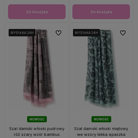
Do koszyka
Do koszyka
Do ulubionych
Do ulubio
WYSYŁKA 24H
WYSYŁKA 24H
WYSYŁKA 24H
WYSYŁKA 24H
WYSYŁKA 24H
WYSYŁKA 24H
NOWOŚĆ
NOWOŚĆ
Szal damski włoski pudrowy
Szal damski włoski miętowy
róż szary wzór bambus
we wzory lekka apaszka