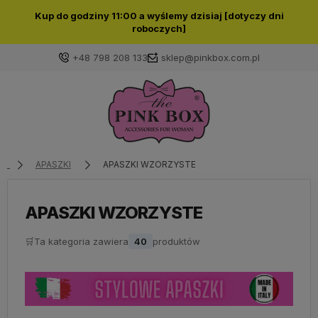
ORLEN Paczka
13 PLN,
Inpost PACZKOMATY
16 PLN,
Kurier
DPD
20 PLN
+48 798 208 133
sklep@pinkbox.com.pl
Zaloguj się
Załóż konto
APASZKI
APASZKI WZORZYSTE
APASZKI WZORZYSTE
🛒
Ta kategoria zawiera
Wybierz coś dla siebie z naszej aktualnej oferty lub
40
produktów
zaloguj się, aby przywrócić dodane produkty do listy
z poprzedniej sesji.