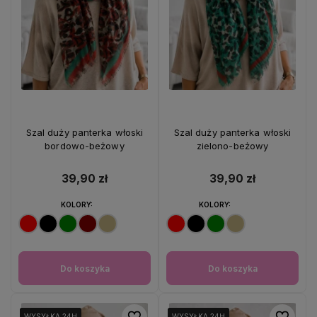
Szal duży panterka włoski
Szal duży panterka włoski
bordowo-beżowy
zielono-beżowy
39,90 zł
39,90 zł
KOLORY:
KOLORY:
Do koszyka
Do koszyka
Do ulubionych
Do ulubio
WYSYŁKA 24H
WYSYŁKA 24H
WYSYŁKA 24H
WYSYŁKA 24H
WYSYŁKA 24H
WYSYŁKA 24H
WYSYŁKA 24H
WYSYŁKA 24H