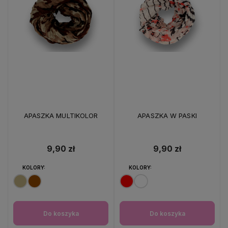
APASZKA MULTIKOLOR
APASZKA W PASKI
9,90 zł
9,90 zł
KOLORY:
KOLORY:
Do koszyka
Do koszyka