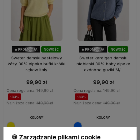
🔥 PROMOCJA
NOWOŚĆ
🔥 PROMOCJA
NOWOŚĆ
33%
OKAZJA
33%
OKAZJA
Sweter damski pastelowy
Sweter kardigan damski
żółty 30% alpaka bufki krótki
niebieski 30% baby alpaka
rękaw Italy
ozdobne guziki M/L
99,90 zł
99,90 zł
Cena regularna:
149,90 zł
Cena regularna:
149,90 zł
-33%
-33%
Najniższa cena:
149,90 zł
Najniższa cena:
149,90 zł
KOLORY:
KOLORY:
🍪 Zarządzanie plikami cookie