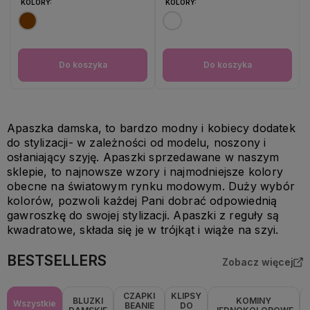
KOLORY:
KOLORY:
Do koszyka
Do koszyka
Apaszka damska, to bardzo modny i kobiecy dodatek
do stylizacji- w zależności od modelu, noszony i
osłaniający szyję. Apaszki sprzedawane w naszym
sklepie, to najnowsze wzory i najmodniejsze kolory
obecne na światowym rynku modowym. Duży wybór
kolorów, pozwoli każdej Pani dobrać odpowiednią
gawroszkę do swojej stylizacji. Apaszki z reguły są
kwadratowe, składa się je w trójkąt i wiąże na szyi.
BESTSELLERS
Zobacz więcej
CZAPKI
KLIPSY
BLUZKI
KOMINY
Wszystkie
BEANIE
DO