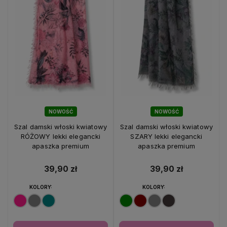
NOWOŚĆ
NOWOŚĆ
Szal damski włoski kwiatowy
Szal damski włoski kwiatowy
RÓŻOWY lekki elegancki
SZARY lekki elegancki
apaszka premium
apaszka premium
39,90 zł
39,90 zł
KOLORY:
KOLORY: