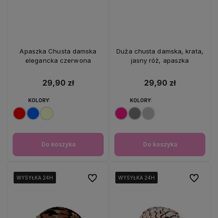
Apaszka Chusta damska
Duża chusta damska, krata,
elegancka czerwona
jasny róż, apaszka
29,90 zł
29,90 zł
KOLORY:
KOLORY:
Do koszyka
Do koszyka
Do ulubionych
Do ulubio
WYSYŁKA 24H
WYSYŁKA 24H
WYSYŁKA 24H
WYSYŁKA 24H
WYSYŁKA 24H
WYSYŁKA 24H
WYSYŁKA 24H
WYSYŁKA 24H
WYSYŁKA 24H
WYSYŁKA 24H