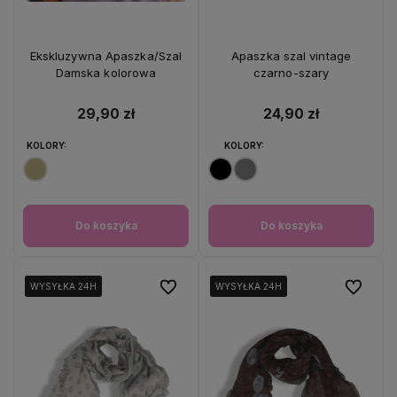
Ekskluzywna Apaszka/Szal
Apaszka szal vintage
Damska kolorowa
czarno-szary
29,90 zł
24,90 zł
KOLORY:
KOLORY:
Do koszyka
Do koszyka
Do ulubionych
Do ulubio
WYSYŁKA 24H
WYSYŁKA 24H
WYSYŁKA 24H
WYSYŁKA 24H
WYSYŁKA 24H
WYSYŁKA 24H
WYSYŁKA 24H
WYSYŁKA 24H