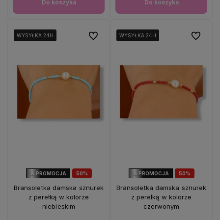
Do koszyka
Do koszyka
Do ulubionych
Do ulubio
WYSYŁKA 24H
WYSYŁKA 24H
WYSYŁKA 24H
WYSYŁKA 24H
🔥 PROMOCJA
50%
🔥 PROMOCJA
50%
OKAZJA
OKAZJA
Bransoletka damska sznurek
Bransoletka damska sznurek
z perełką w kolorze
z perełką w kolorze
niebieskim
czerwonym