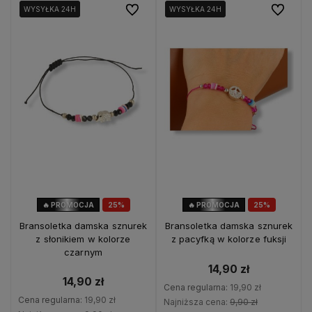
Do ulubionych
Do ulubio
WYSYŁKA 24H
WYSYŁKA 24H
WYSYŁKA 24H
WYSYŁKA 24H
🔥 PROMOCJA
25%
🔥 PROMOCJA
25%
OKAZJA
OKAZJA
Bransoletka damska sznurek
Bransoletka damska sznurek
z słonikiem w kolorze
z pacyfką w kolorze fuksji
czarnym
14,90 zł
14,90 zł
Cena regularna:
19,90 zł
Cena regularna:
19,90 zł
Najniższa cena:
9,90 zł