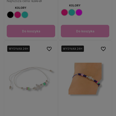
Najniższa cena:
9,90 zł
KOLORY:
KOLORY:
Do koszyka
Do koszyka
Do ulubionych
Do ulubio
WYSYŁKA 24H
WYSYŁKA 24H
WYSYŁKA 24H
WYSYŁKA 24H