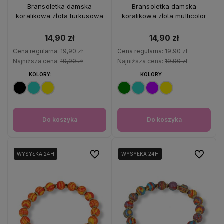
OKAZJA
OKAZJA
Bransoletka damska
Bransoletka damska
koralikowa złota turkusowa
koralikowa złota multicolor
14,90 zł
14,90 zł
Cena regularna:
19,90 zł
Cena regularna:
19,90 zł
Najniższa cena:
19,90 zł
Najniższa cena:
19,90 zł
KOLORY:
KOLORY:
Do koszyka
Do koszyka
Do ulubionych
Do ulubio
WYSYŁKA 24H
WYSYŁKA 24H
WYSYŁKA 24H
WYSYŁKA 24H