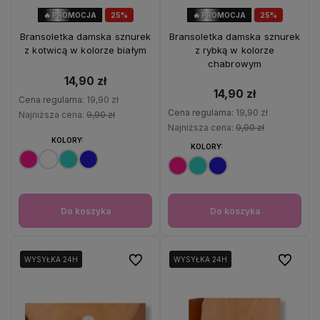
🔥 PROMOCJA
25%
🔥 PROMOCJA
25%
OKAZJA
OKAZJA
Bransoletka damska sznurek
Bransoletka damska sznurek
z kotwicą w kolorze białym
z rybką w kolorze
chabrowym
14,90 zł
14,90 zł
Cena regularna:
19,90 zł
Cena regularna:
19,90 zł
Najniższa cena:
9,90 zł
Najniższa cena:
9,90 zł
KOLORY:
KOLORY:
Do koszyka
Do koszyka
Do ulubionych
Do ulubio
WYSYŁKA 24H
WYSYŁKA 24H
WYSYŁKA 24H
WYSYŁKA 24H