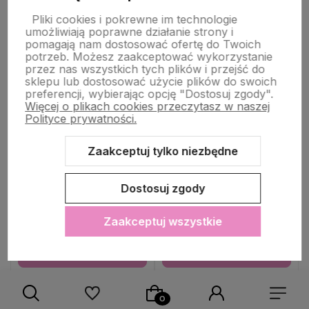
Pliki cookies i pokrewne im technologie
umożliwiają poprawne działanie strony i
pomagają nam dostosować ofertę do Twoich
potrzeb. Możesz zaakceptować wykorzystanie
przez nas wszystkich tych plików i przejść do
sklepu lub dostosować użycie plików do swoich
preferencji, wybierając opcję "Dostosuj zgody".
Bransoletka damska zielona
Bransoletka damska różowa
Więcej o plikach cookies przeczytasz w naszej
z szarymi kamieniami
z szarymi kamieniami
Polityce prywatności.
14,90 zł
14,90 zł
Zaakceptuj tylko niezbędne
Cena regularna:
39,90 zł
Cena regularna:
39,90 zł
Najniższa cena:
39,90 zł
Najniższa cena:
39,90 zł
Dostosuj zgody
KOLORY:
KOLORY:
Zaakceptuj wszystkie
Do koszyka
Do koszyka
Do ulubionych
Do ulubio
WYSYŁKA 24H
WYSYŁKA 24H
WYSYŁKA 24H
WYSYŁKA 24H