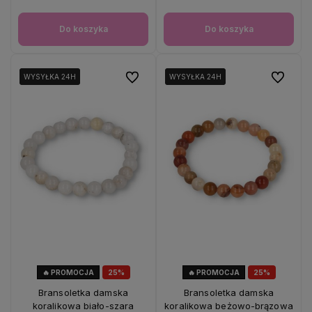
Do koszyka
Do koszyka
Do ulubionych
Do ulubio
WYSYŁKA 24H
WYSYŁKA 24H
WYSYŁKA 24H
WYSYŁKA 24H
🔥 PROMOCJA
25%
🔥 PROMOCJA
25%
OKAZJA
OKAZJA
Bransoletka damska
Bransoletka damska
koralikowa biało-szara
koralikowa beżowo-brązowa