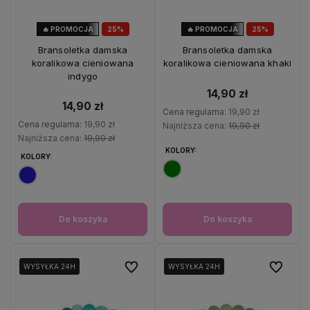
🔥 PROMOCJA
25%
🔥 PROMOCJA
25%
OKAZJA
OKAZJA
Bransoletka damska
Bransoletka damska
koralikowa cieniowana
koralikowa cieniowana khaki
indygo
14,90 zł
14,90 zł
Cena regularna:
19,90 zł
Cena regularna:
19,90 zł
Najniższa cena:
19,90 zł
Najniższa cena:
19,90 zł
KOLORY:
KOLORY:
Do koszyka
Do koszyka
Do ulubionych
Do ulubio
WYSYŁKA 24H
WYSYŁKA 24H
WYSYŁKA 24H
WYSYŁKA 24H