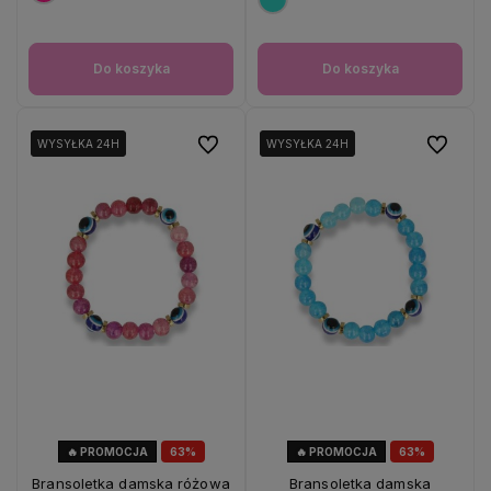
Do koszyka
Do koszyka
Do ulubionych
Do ulubio
WYSYŁKA 24H
WYSYŁKA 24H
WYSYŁKA 24H
WYSYŁKA 24H
🔥 PROMOCJA
63%
🔥 PROMOCJA
63%
OKAZJA
OKAZJA
Bransoletka damska różowa
Bransoletka damska