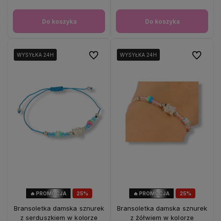
Do koszyka
Do koszyka
Do ulubionych
Do ulubio
WYSYŁKA 24H
WYSYŁKA 24H
WYSYŁKA 24H
WYSYŁKA 24H
🔥 PROMOCJA
25%
🔥 PROMOCJA
25%
OKAZJA
OKAZJA
Bransoletka damska sznurek
Bransoletka damska sznurek
z serduszkiem w kolorze
z żółwiem w kolorze