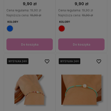
9,90 zł
9,90 zł
Cena regularna:
19,90 zł
Cena regularna:
19,90 zł
Najniższa cena:
19,90 zł
Najniższa cena:
19,90 zł
KOLORY:
KOLORY:
Do koszyka
Do koszyka
Do ulubionych
Do ulubio
WYSYŁKA 24H
WYSYŁKA 24H
WYSYŁKA 24H
WYSYŁKA 24H