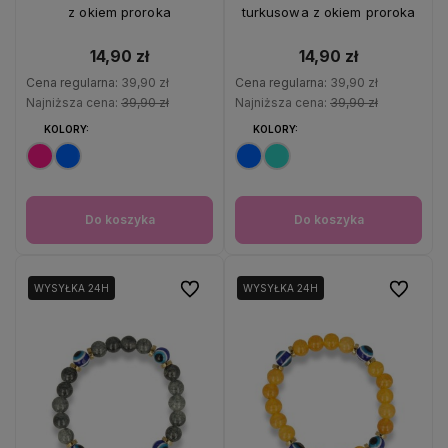
z okiem proroka
turkusowa z okiem proroka
14,90 zł
14,90 zł
Cena regularna:
39,90 zł
Cena regularna:
39,90 zł
Najniższa cena:
39,90 zł
Najniższa cena:
39,90 zł
KOLORY:
KOLORY:
Do koszyka
Do koszyka
Do ulubionych
Do ulubio
WYSYŁKA 24H
WYSYŁKA 24H