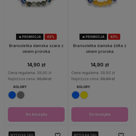
🔥 PROMOCJA
63%
🔥 PROMOCJA
63%
OKAZJA
OKAZJA
Bransoletka damska szara z
Bransoletka damska żółta z
okiem proroka
okiem proroka
14,90 zł
14,90 zł
Cena regularna:
39,90 zł
Cena regularna:
39,90 zł
Najniższa cena:
39,90 zł
Najniższa cena:
39,90 zł
KOLORY:
KOLORY:
Do koszyka
Do koszyka
Do ulubionych
Do ulubio
WYSYŁKA 24H
WYSYŁKA 24H