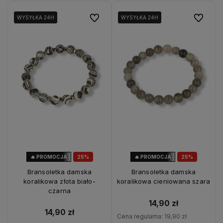
Do ulubionych
Do ulubio
WYSYŁKA 24H
WYSYŁKA 24H
WYSYŁKA 24H
WYSYŁKA 24H
🔥 PROMOCJA
25%
🔥 PROMOCJA
25%
OKAZJA
OKAZJA
Bransoletka damska
Bransoletka damska
koralikowa złota biało-
koralikowa cieniowana szara
czarna
14,90 zł
14,90 zł
Cena regularna:
19,90 zł