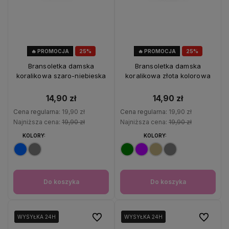
🔥 PROMOCJA
25%
🔥 PROMOCJA
25%
OKAZJA
OKAZJA
Bransoletka damska
Bransoletka damska
koralikowa szaro-niebieska
koralikowa złota kolorowa
14,90 zł
14,90 zł
Cena regularna:
19,90 zł
Cena regularna:
19,90 zł
Najniższa cena:
19,90 zł
Najniższa cena:
19,90 zł
KOLORY:
KOLORY:
Do koszyka
Do koszyka
Do ulubionych
Do ulubio
WYSYŁKA 24H
WYSYŁKA 24H
WYSYŁKA 24H
WYSYŁKA 24H