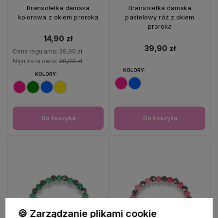
OKAZJA
Bransoletka damska
Bransoletka damska
kolorowa z okiem proroka
pastelowy róż z okiem
proroka
14,90 zł
39,90 zł
Cena regularna:
39,90 zł
Najniższa cena:
39,90 zł
KOLORY:
KOLORY:
Do koszyka
Do koszyka
🍪 Zarządzanie plikami cookie