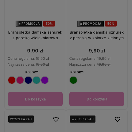
🔥 PROMOCJA
50%
🔥 PROMOCJA
50%
OKAZJA
OKAZJA
Bransoletka damska sznurek
Bransoletka damska sznurek
z perełką wielokolorowa
z perełką w kolorze zielonym
9,90 zł
9,90 zł
Cena regularna:
19,90 zł
Cena regularna:
19,90 zł
Najniższa cena:
19,90 zł
Najniższa cena:
19,90 zł
KOLORY:
KOLORY:
Do koszyka
Do koszyka
Do ulubionych
Do ulubio
WYSYŁKA 24H
WYSYŁKA 24H
WYSYŁKA 24H
WYSYŁKA 24H