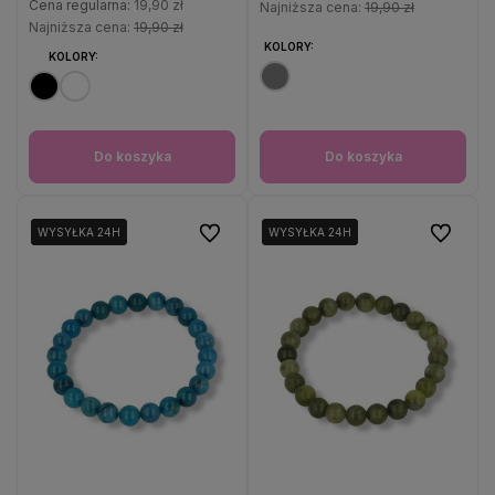
Cena regularna:
19,90 zł
Najniższa cena:
19,90 zł
Najniższa cena:
19,90 zł
KOLORY:
KOLORY:
Do koszyka
Do koszyka
Do ulubionych
Do ulubio
WYSYŁKA 24H
WYSYŁKA 24H
WYSYŁKA 24H
WYSYŁKA 24H