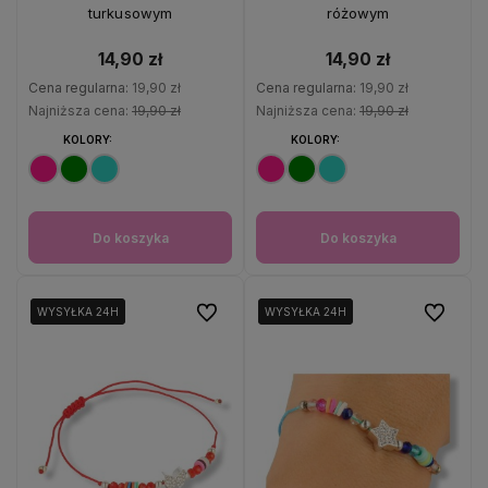
turkusowym
różowym
14,90 zł
14,90 zł
Cena regularna:
19,90 zł
Cena regularna:
19,90 zł
Najniższa cena:
19,90 zł
Najniższa cena:
19,90 zł
KOLORY:
KOLORY:
Do koszyka
Do koszyka
Do ulubionych
Do ulubio
WYSYŁKA 24H
WYSYŁKA 24H
WYSYŁKA 24H
WYSYŁKA 24H